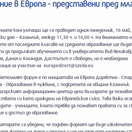
ие в Европа - представени пред м
ните консултации ще се проведат идния понеделник, 16 май, 
и дом – Казанлък, между 11,30 ч. и 16,00 ч. На вниманието н
ите от последните класове на средното образование ще бъда
ти да продължат обучението си в университети във Великоб
я, Дания и Холандия. Достъпът е свободен, но е необходима
рация за участие на
europedirect@szeda.eu
вателният форум е по инициатива на Европа Директно - Стар
 - Образование в чужбина, с подкрепата на община Казанлък.
агорският информационен център цели българите да познава
твата си като граждани на Европейския съюз. Това важи осо
дите - учениците, които трябва да познават правата си за с
е и достъп до образование.
заторите са убедени, че подобен формат ще бъде изключител
ите жители на града и региона и ще им даде допълнителен с