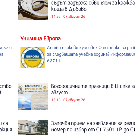
съдът задържа обвиняем за кражба
къща в Дъбово
14:55 | 07 август 26
Училища Европа
келе и
Летни езикови курсове? Отстъпки за ран
на
за следващата учебна година? Информация
62711!
нство
Богородичните празници в Шипка з
в
август
12:18 | 07 август 26
и са
Започва прием на заявления за рег
акция
номер по избор от СТ 7501 ТР до С