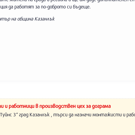
ция да работят за по-доброто си бъдеще.
нтър на община Казанлък
и и работници в производствен цех за дограма
Туйнс 3“ град Казанлък , търси да назначи монтажисти и раб