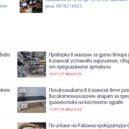
ното
деца. 0878216023.
бово
Проверка в магазин за дрехи втора
Казанлък установи нарушение, свъ
от предлаганите артикули
10:47 | 07 август 26
ожем
Поликлиниката в Казанлък вече раз
високотехнологичен апарат за пре
диагностика на костното здраве
15:09 | 06 август 26
По искане на Районна прокуратура-