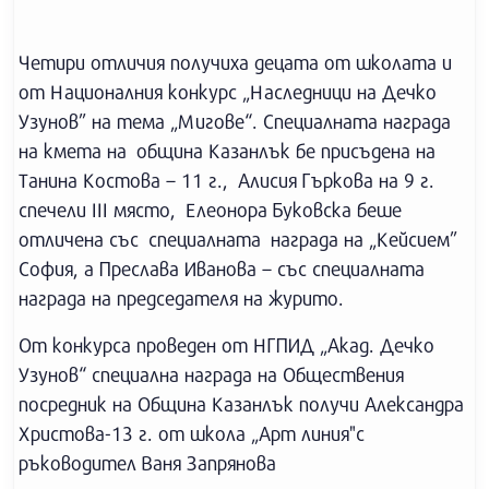
Четири отличия получиха децата от школата и
от Националния конкурс „Наследници на Дечко
Узунов” на тема „Мигове“. Специалната награда
на кмета на община Казанлък бе присъдена на
Танина Костова – 11 г., Алисия Гъркова на 9 г.
спечели ІІІ място, Елеонора Буковска беше
отличена със специалната награда на „Кейсием”
София, а Преслава Иванова – със специалната
награда на председателя на журито.
От конкурса проведен от НГПИД „Акад. Дечко
Узунов“ специална награда на Обществения
посредник на Община Казанлък получи Александра
Христова-13 г. от школа „Арт линия"с
ръководител Ваня Запрянова