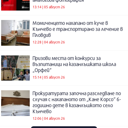
13:14 | 05 август 26
Момиченцето нахапано от куче в
Кънчево е транспортирано за лечение в
Пловдив
12:28 | 04 август 26
Призови места от конкурси за
възпитаници на казанлъшката школа
„Орфей“
15:14 | 05 август 26
Прокуратурата започна разследване по
случая с нахапаното от „Кане Корсо“ 6-
годишно дете в казанлъшкото село
Кънчево
12:06 | 04 август 26