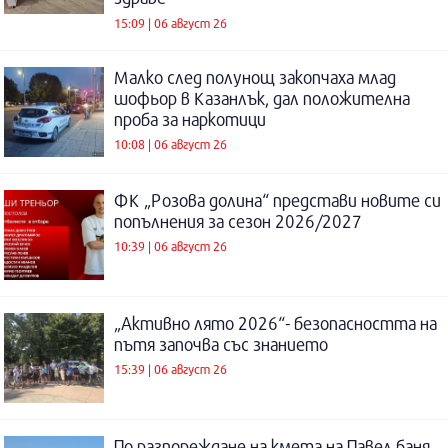
15:09 | 06 август 26
Малко след полунощ закопчаха млад
шофьор в Казанлък, дал положителна
проба за наркотици
10:08 | 06 август 26
ФК „Розова долина“ представи новите си
попълнения за сезон 2026/2027
10:39 | 06 август 26
„Активно лято 2026“- безопасността на
пътя започва със знанието
15:39 | 06 август 26
По разпореждане на кмета на Павел баня