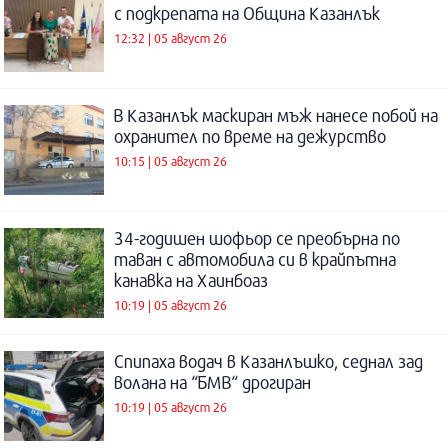
с подкрепата на Община Казанлък
12:32 | 05 август 26
В Казанлък маскиран мъж нанесе побой на
охранител по време на дежурство
10:15 | 05 август 26
34-годишен шофьор се преобърна по
таван с автомобила си в крайпътна
канавка на Хаинбоаз
10:19 | 05 август 26
Спипаха водач в Казанлъшко, седнал зад
волана на “БМВ“ дрогиран
10:19 | 05 август 26