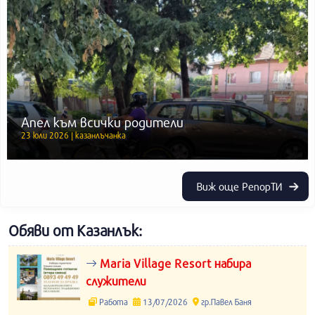
Апел към всички родители
23 юли 2026 | казанлъчанка
Виж още РепорТИ
Обяви от Казанлък:
Maria Village Resort набира
служители
Работа
13/07/2026
гр.Павел Баня