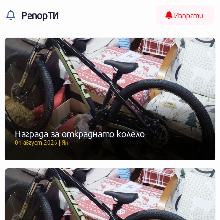
РепорТИ
Изпрати
Награда за откраднато колело
01 август 2026 | Ян