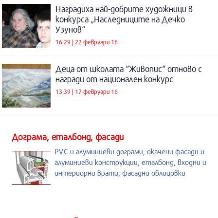
Наградиха най-добрите художници в
конкурса „Наследниците на Дечко
Узунов“
16:29 | 22 февруари 16
Деца от школата “Живопис“ отново с
награди от национален конкурс
13:39 | 17 февруари 16
Дограма, еталбонд, фасади
PVC и алуминиеви дограми, окачени фасади и
алуминиеви конструкции, еталбонд, входни и
интериорни врати, фасадни облицовки