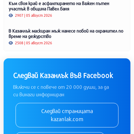
Към своя край е асфалтирането на важен пътен
участък в община Павел баня
2907 | 05 август 2026
В Казанлък маскиран мъж нанесе побой на охранител по
време на дежурство
2508 | 05 август 2026
Следвай Казанлък във Facebook
Включи се с повече от 20 000 души, за да
си винаги информиран
Следвай страницата
kazanlak.com