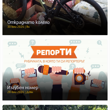
Откраднато колело
30 юли 2026 | Ян
Изгубен номер
28 юли 2026 | Деян