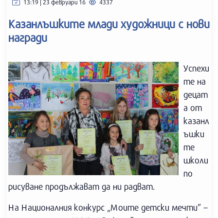
13:19 | 23 февруари 16
4337
Казанлъшките млади художници с нови
награди
Успехи
те на
децат
а от
казанл
ъшки
те
школи
по
рисуване продължават да ни радват.
На Националния конкурс „Моите детски мечти” –