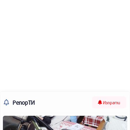
РепорТИ
Изпрати