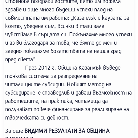
Стоянова поздрави гостите, като им пожела
здраве и още много бъдещи успехи плод на
съвместната им работа: „Казанлък е каузата за
която, убедена съм, всички в тази зала
чувстваме в сърцата си. Пожънахме много успехи
и аз ви благодаря за това, че бяхте до мен и
заедно показахме богатствата на нашия град
пред света“
През 2012 г. Община Казанлък въведе
точкова система за разпределяне на
читалищните субсидии. Новият метод на
субсидиране е справедлив и даващ възможност на
работещите, на практика, читалища да
получават повече финансиране за реализиране на
творческата си дейност.
За още
ВИДИМИ РЕЗУЛТАТИ ЗА ОБЩИНА