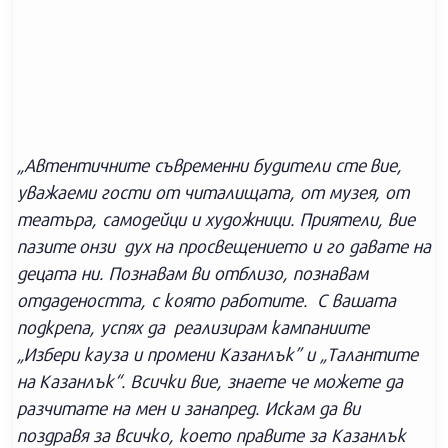
„Автентичните съвременни будители сте
вие,
уважаеми гости от читалищата, от музея, от
театъра, самодейци и художници. Приятели, вие
пазите
онзи дух на просвещението и го давате на
децата ни. Познавам ви отблизо, познавам
отдадеността, с която работите. С вашата
подкрепа, успях да реализирам кампаниите
„Избери кауза и промени Казанлък” и „Талантите
на
Казанлък“. Всички вие, знаете че можете да
разчитате на мен и занапред. Искам да ви
поздравя за всичко, което правите за Казанлък