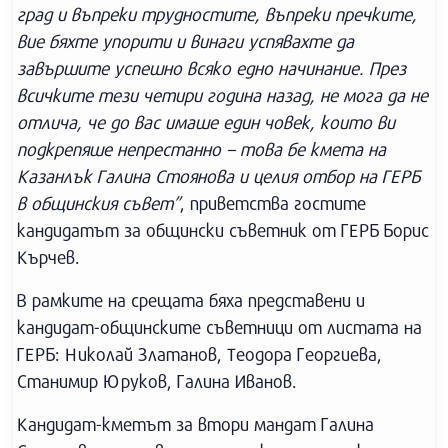
град и въпреки трудностите, въпреки пречките,
вие бяхте упорити и винаги успявахте да
завършите успешно всяко едно начинание. През
всичките тези четири година назад, не мога да не
отлича, че до вас имаше един човек, които ви
подкрепяше непрестанно – това бе кмета на
Казанлък Галина Стоянова и целия отбор на ГЕРБ
в общинския съвет”
, приветства гостите
кандидатът за общински съветник от ГЕРБ Борис
Кърчев.
В рамките на срещата бяха представени и
кандидат-общинските съветници от листата на
ГЕРБ: Николай Златанов, Теодора Георгиева,
Станимир Юруков, Галина Иванов.
Кандидат-кметът за втори мандат Галина