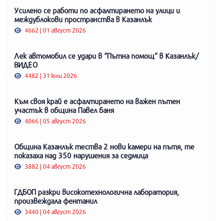
Усилено се работи по асфалтирането на улици и
междублокови пространства в Казанлък
4662 | 01 август 2026
Лек автомобил се удари в “Пътна помощ“ в Казанлък/
ВИДЕО
4482 | 31 юли 2026
Към своя край е асфалтирането на важен пътен
участък в община Павел баня
4066 | 05 август 2026
Община Казанлък тества 2 нови камери на пътя, те
показаха над 350 нарушения за седмица
3882 | 04 август 2026
ГДБОП разкри високотехнологична лаборатория,
произвеждала фентанил
3440 | 04 август 2026