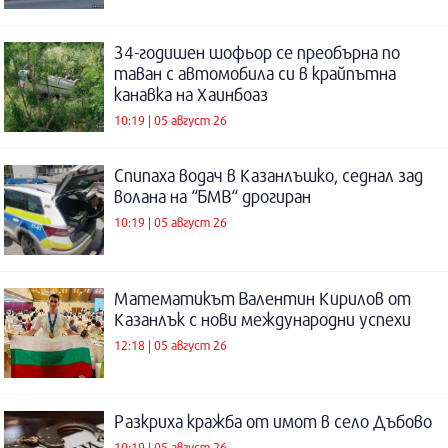
34-годишен шофьор се преобърна по
таван с автомобила си в крайпътна
канавка на Хаинбоаз
10:19 | 05 август 26
Спипаха водач в Казанлъшко, седнал зад
волана на “БМВ“ дрогиран
10:19 | 05 август 26
Математикът Валентин Кирилов от
Казанлък с нови международни успехи
12:18 | 05 август 26
Разкриха кражба от имот в село Дъбово
10:19 | 05 август 26