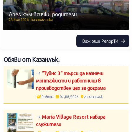
Апел към всички родители
23 юли 2026 | казанлъчанка
Виж още РепорТИ
Обяви от Казанлък:
“Туйнс 3“ търси да назначи
монтажисти и работници в
производствен цех за дограма
Работа
07/08/2026
гр.Казанлък
Maria Village Resort набира
служители