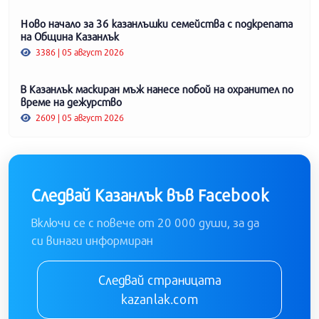
Ново начало за 36 казанлъшки семейства с подкрепата
на Община Казанлък
3386 | 05 август 2026
В Казанлък маскиран мъж нанесе побой на охранител по
време на дежурство
2609 | 05 август 2026
Следвай Казанлък във Facebook
Включи се с повече от 20 000 души, за да
си винаги информиран
Следвай страницата
kazanlak.com