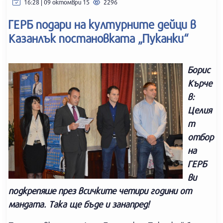
16:28 | 09 октомври 15
2296
ГЕРБ подари на културните дейци в
Казанлък постановката „Пуканки“
Борис
Кърче
в:
Целия
т
отбор
на
ГЕРБ
ви
подкрепяше през всичките четири години от
мандата. Така ще бъде и занапред!