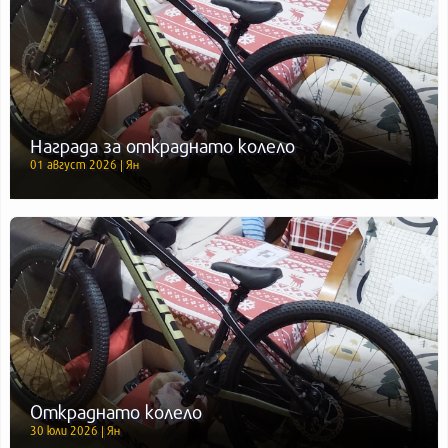
Награда за откраднато колело
01 август 2026 | Ян
Откраднато колело
30 юли 2026 | Ян