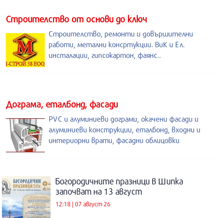
Строителство от основи до ключ
Строителство, ремонти и довършителни
работи, метални консртукции. ВиК и Ел.
инсталации, гипсокартон, фаянс..
Дограма, еталбонд, фасади
PVC и алуминиеви дограми, окачени фасади и
алуминиеви конструкции, еталбонд, входни и
интериорни врати, фасадни облицовки
Богородичните празници в Шипка
започват на 13 август
12:18 | 07 август 26