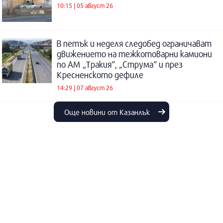
10:15 | 05 август 26
В петък и неделя следобед ограничават
движението на тежкотоварни камиони
по АМ „Тракия“, „Струма“ и през
Кресненското дефиле
14:29 | 07 август 26
Още новини от Казанлък