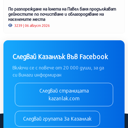
По разпореждане на кмета на Павел баня продължават
дейностите по почистване и облагородяване на
населените места
3239 | 06 август 2026
Следвай Казанлък във Facebook
Включи се с повече от 20 000 души, за да
си винаги информиран
Следвай страницата
kazanlak.com
Следвай групата За Казанлак