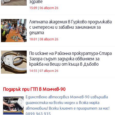
здраве
15:09 | 06 август 26
Лятната академия в Гурково продължава
с интересни и забавни занимания за
децата
10:01 | 08 август 26
По искане на Районна прокуратура-Стара
Загора съдът задържа обвиняем за
кражба на вещи от къща в Дъбово
14:55 | 07 август 26
Подарък при ГТП в Мончев-90
Единствено автосервиз Мончев-90 извършва
диагностика на всеки модел и всяка марка
автомобили! Всеки клиент е приоритет за нас!
0899 963 935