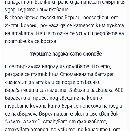
нападат от всички страни и да нанесат смъртния
удар. Бурята наближаваше…
В скоро време турските вериги, последвани от
гъсти колони, почнаха да се катерят към пункта
на атаката. Нашият огън се усили и редовете на
противника се косяха
турците падаха като снопове
и се търкаляха надолу из доловете. Но ето,
раздаде се татък към Стоманената батарея
сигналът за атака и се подзе от всички
барабанчици и сигналисти. Забиха и засвириха 600
барабани и тръби, под звуците на които
турските колони като буря се понесоха напред и
се нахвърлиха върху нашите окопи със своя вик
“Аллах! Аллах!”. Атакуват от фланговете,
атакуват отпред, по урвите, по канарите и от