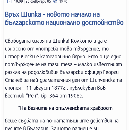
10:09 | 25 февруари 05
1970
Връх Шипка - новото начало на
българското национално достойнство
Свободата изгря на Шипка! Колкото и да е
износено от употреба това твърдение, то
исторически е категорично вярно. Ето още едно
потвърждение на тази теза – малко известният
разказ на родолюбивия български офицер Георги
Станев за най-драматичния ден от Шипченската
епопея – 11 август 1877г., публикуван във
вестник “Реч”, бр. 364 от 1908г.
“На везните на опълченската храброст
беше съдбата на по-нататъшните действия на
русите в България. Защото паднеше ли