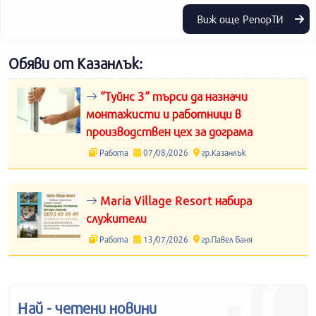
Виж още РепорТИ
Обяви от Казанлък:
“Туйнс 3“ търси да назначи
монтажисти и работници в
производствен цех за дограма
Работа
07/08/2026
гр.Казанлък
Maria Village Resort набира
служители
Работа
13/07/2026
гр.Павел Баня
Най - четени новини