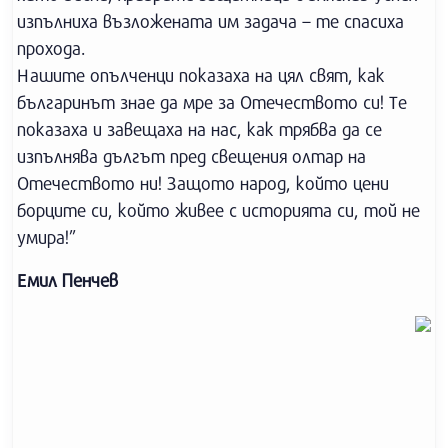
изпълниха възложената им задача – те спасиха
прохода.
Нашите опълченци показаха на цял свят, как
българинът знае да мре за Отечеството си! Те
показаха и завещаха на нас, как трябва да се
изпълнява дългът пред свещения олтар на
Отечеството ни! Защото народ, който цени
борците си, който живее с историята си, той не
умира!”
Емил Пенчев