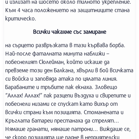
и излизат на шосето около тилното укрепление.
Към 4 часа положението на защитниците стана
критическо.
Всички чакахме със замиране
на сърцето развръзката в тази кървава борба.
Най-после фаталната минута наближи –
побеснелият Сюлейман, който искаше да
превземе този ден Балкана, хвърли в бой всичката
си войска и заповяда атака по цялата линия.
Барабаните и тръбите пак екнаха. Зловещо
“Аллах! Аллах!” пак разцепи въздуха и свирепите и
побеснели низами се спускат като вихър от
всички страни към позицията. Стоманената и
Кръглата батареи престанаха да стрелят…
Нямаше гранати, нямаше патрони… Виждаше се,
че скоро позицията ще падне в неприятелски