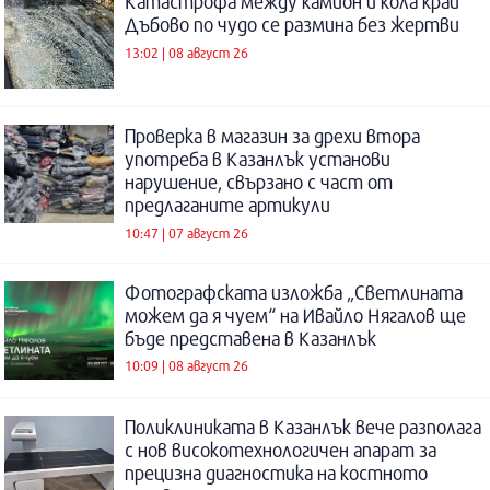
Катастрофа между камион и кола край
Дъбово по чудо се размина без жертви
13:02 | 08 август 26
Проверка в магазин за дрехи втора
употреба в Казанлък установи
нарушение, свързано с част от
предлаганите артикули
10:47 | 07 август 26
Фотографската изложба „Светлината
можем да я чуем“ на Ивайло Нягалов ще
бъде представена в Казанлък
10:09 | 08 август 26
Поликлиниката в Казанлък вече разполага
с нов високотехнологичен апарат за
прецизна диагностика на костното