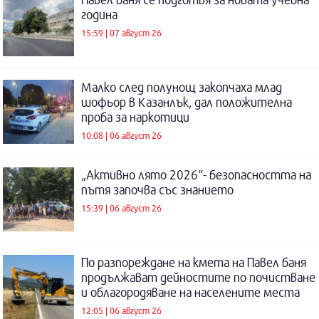
година
15:59 | 07 август 26
Малко след полунощ закопчаха млад
шофьор в Казанлък, дал положителна
проба за наркотици
10:08 | 06 август 26
„Активно лято 2026“- безопасността на
пътя започва със знанието
15:39 | 06 август 26
По разпореждане на кмета на Павел баня
продължават дейностите по почистване
и облагородяване на населените места
12:05 | 06 август 26