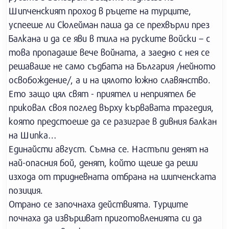
Шипченският проход в ръцете на турците,
успееше ли Сюлейман паша да се прехвърли през
Балкана и да се яви в тила на руските войски – с
това пропадаше вече войната, а заедно с нея се
решаваше не само съдбата на България /нейното
освобождение/, а и на цялото южно славянство.
Ето защо цял свят - приятел и неприятел бе
приковал своя поглед върху кървавата трагедия,
която предстоеше да се разиграе в дивния балкан
на Шипка…
Единайсти август. Съмна се. Настъпи денят на
най-опасния бой, денят, който щеше да реши
изхода от тридневната отбрана на шипченската
позиция.
Отрано се започнаха действията. Турците
почнаха да извършват приготовленията си да