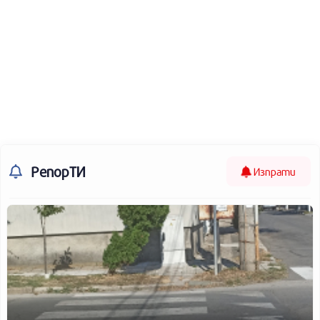
РепорТИ
Изпрати