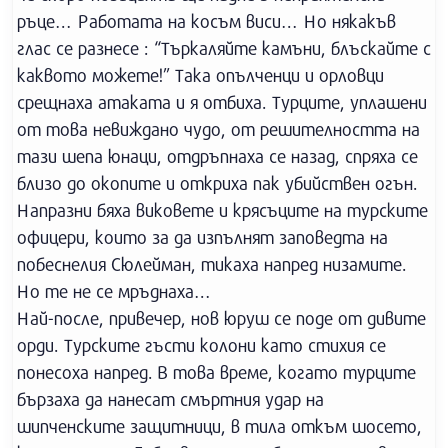
ръце… Работата на косъм виси… Но някакъв
глас се разнесе : “Търкаляйте камъни, блъскайте с
каквото можете!” Така опълченци и орловци
срещнаха атаката и я отбиха. Турците, уплашени
от това невиждано чудо, от решителността на
тази шепа юнаци, отдръпнаха се назад, спряха се
близо до окопите и откриха пак убийствен огън.
Напразни бяха виковете и крясъците на турските
офицери, които за да изпълнят заповедта на
побеснелия Сюлейман, тикаха напред низамите.
Но те не се мръднаха…
Най-после, привечер, нов юруш се поде от дивите
орди. Турските гъсти колони като стихия се
понесоха напред. В това време, когато турците
бързаха да нанесат смъртния удар на
шипченските защитници, в тила откъм шосето,