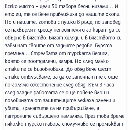
всяко място – цели 50 табора бесни низами… И
ето ги, те се вече приближиха до нашите окопи.
Но и нашите, готови с пушки в ръце, по заповед
се нахвърлят срещу неприятеля и го карат да се
обърне в бягство. Бягат хиляди и в бягството си
завличат своите от задните редове. Бурята
премина… Стрелбата от турската верига,
която се поотдалечи, замря. Но след малко
атаките се възобновиха. До обяд вече шест
атаки отблъсваме, за да се започнат те с още
по-голямо ожесточение след обяд. Към 3 часа
след пладне работата се още повече влоши :
половината от защитниците лежаха ранени и
убити, гранатите са на привършване, а
патроните съвършено намаляха. През това време
няколко турски табора сполучливо се промъкват