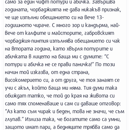
само за един чифт потури и абичка. Завършва
годината, чорбаджията не дава никакъв признак,
че ще изпълни обещанието си на вече 13-
годишното чираче. С много зор и кандърма, най-
вече от калфите и майсторите, габровският
чорбаджия-пинтия изпълнява обещанието си чак
на втората година, като хвърля потуpите и
абичката в лицето на баща ми с думите: “С
потури и абичка не се прави паничка!” По този
начин той изказва, от една страна,
високомерието си, а от друга, че тоя занаят се
учи с акъл, който баща ми няма. Тия думи така
обиждат татко, че той до края на живота си
само тях споменаваше и сам си даваше отговор:
“Аз като съм чирак и беден, това не значи, че съм
глупав.” Излиза така, че богатите само са умни,
защото имат пари, а бедняците трябва само да