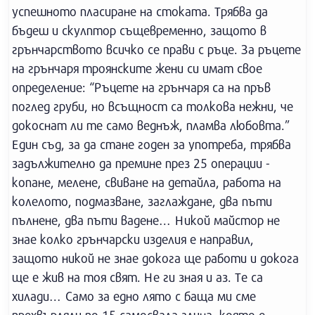
успешното пласиране на стоката. Трябва да
бъдеш и скулптор същевременно, защото в
грънчарството всичко се прави с ръце. За ръцете
на грънчаря троянските жени си имат свое
определение: “Ръцете на грънчаря са на пръв
поглед груби, но всъщност са толкова нежни, че
докоснат ли те само веднъж, пламва любовта.”
Един съд, за да стане годен за употреба, трябва
задължително да премине през 25 операции -
копане, мелене, свиване на детайла, работа на
колелото, подмазване, заглаждане, два пъти
пълнене, два пъти вадене… Никой майстор не
знае колко грънчарски изделия е направил,
защото никой не знае докога ще работи и докога
ще е жив на тоя свят. Не ги зная и аз. Те са
хилади… Само за едно лято с баща ми сме