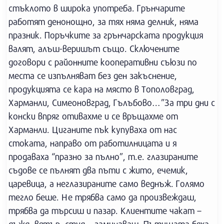
стъклото в широка употреба. Грънчарите
работят денонощно, за тях няма делник, няма
празник. Поръчките за грънчарската продукция
валят, алъш-веришът също. Сключените
договори с районните кооперативни съюзи по
места се изпълняват без ден закъснение,
продукцията се кара на място в Тополовград,
Харманли, Симеоновград, Гълъбово…”За три дни с
конски впряг отивахме и се връщахме от
Харманли. Циганите пък купуваха от нас
стоката, направо от работилницата и я
продаваха “празно за пълно”, т.е. глазираните
съдове се пълнят два пъти с жито, ечемик,
царевица, а неглазираните само веднъж. Голямо
тегло беше. Не трябва само да произвеждаш,
трябва да търсиш и пазар. Клиентите чакат –