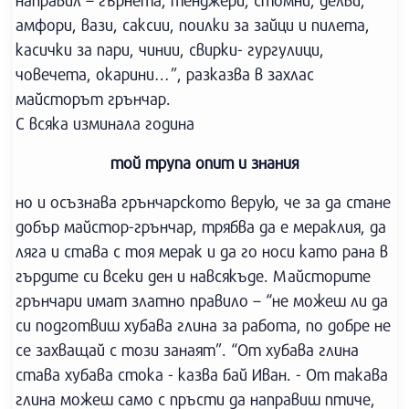
направил – гърнета, тенджери, стомни, делви,
амфори, вази, саксии, поилки за зайци и пилета,
касички за пари, чинии, свирки- гургулици,
човечета, окарини…”, разказва в захлас
майсторът грънчар.
С всяка изминала година
той трупа опит и знания
но и осъзнава грънчарското верую, че за да стане
добър майстор-грънчар, трябва да е мераклия, да
ляга и става с тоя мерак и да го носи като рана в
гърдите си всеки ден и навсякъде. Майсторите
грънчари имат златно правило – “не можеш ли да
си подготвиш хубава глина за работа, по добре не
се захващай с този занаят”. “От хубава глина
става хубава стока - казва бай Иван. - От такава
глина можеш само с пръсти да направиш птиче,