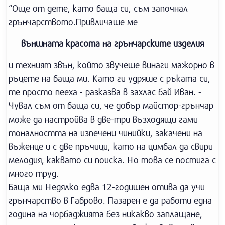
“Още от дете, като баща си, съм започнал
грънчарството.Привличаше ме
външната красота на грънчарските изделия
и техният звън, който звучеше винаги мажорно в
ръцете на баща ми. Като ги удряше с ръката си,
те просто пееха - разказва в захлас бай Иван. -
Чувал съм от баща си, че добър майстор-грънчар
може да настройва в две-три възходящи гами
тоналността на изпечени чинийки, закачени на
въженце и с две пръчици, като на цимбал да свири
мелодия, каквато си поиска. Но това се постига с
много труд.
Баща ми Недялко едва 12-годишен отива да учи
грънчарство в Габрово. Пазарен е да работи една
година на чорбаджията без никакво заплащане,