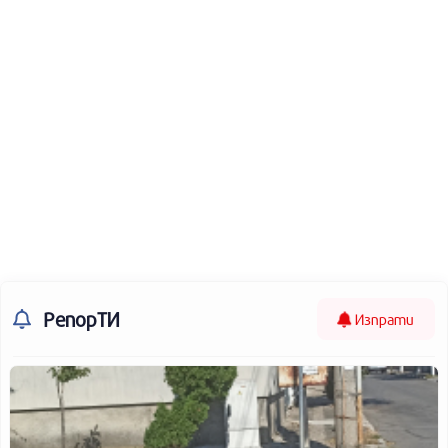
РепорТИ
Изпрати