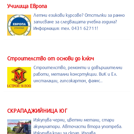
Училища Европа
Летни езикови курсове? Отстъпки за ранно
записване за следващата учебна година?
Информация: тел. 0431 62711!
Строителство от основи до ключ
Строителство, ремонти и довършителни
работи, метални консртукции. ВиК и Ел.
инсталации, гипсокартон, фаянс..
СКРАПАДЖИЙНИЦА ЮГ
Изкупува черни, цветни метали, стари
акумулатори. Авточасти втора употреба.
Изкупува коли за скрап. Издава