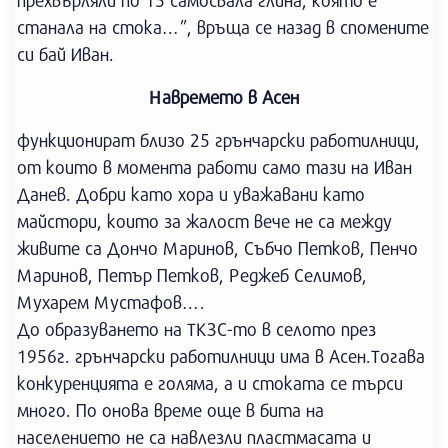
прехвърляли по 15 самосвала глина, която е
станала на стока…”, връща се назад в спомените
си бай Иван.
Навремето в Асен
функционират близо 25 грънчарски работилници,
от които в момента работи само тази на Иван
Данев. Добри като хора и уважавани като
майстори, които за жалост вече не са между
живите са Дончо Маринов, Събчо Петков, Пенчо
Маринов, Петър Петков, Реджеб Селимов,
Мухарем Мустафов….
До образуването на ТКЗС-то в селото през
1956г. грънчарски работилници има в Асен.Тогава
конкуренцията е голяма, а и стоката се търси
много. По онова време още в бита на
населението не са навлезли пластмасата и