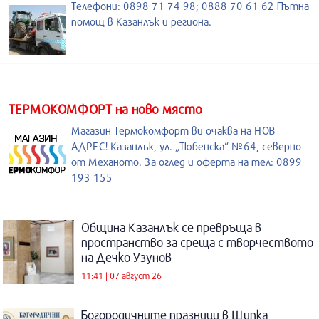
Телефони: 0898 71 74 98; 0888 70 61 62 Пътна
помощ в Казанлък и региона.
ТЕРМОКОМФОРТ на ново място
Магазин Термокомфорт ви очаква на НОВ
АДРЕС! Казанлък, ул. „Тюбенска“ №64, северно
от Механото. За оглед и оферта на тел: 0899
193 155
Община Казанлък се превръща в
пространство за среща с творчеството
на Дечко Узунов
11:41 | 07 август 26
Богородичните празници в Шипка