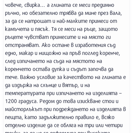
човече, свирка… а глината се меси предимно
ръчно, но обезателно трябва да мине през вала,
за да се натрошат и най-малките примеси от
камъчета и пясък. Тя се меси на ръце, защото
ръцете чувстват примесите и на място ги
отстраняват. Ако остане в изработения съд
едно, макар и нищожно на пръв поглед коренче,
след изпичането на съда на мястото на
коренчето остава дупка и съдът започва да
тече. Важно условие за качеството на глината е
да издържа на слънце и вятър, и на
температурата при изпичането на изделията –
1200 градуса. Редом до това изискване стои и
майсторлъкът при подреждането на изделията в
пещта, като задължително правило е, всяко
отделно изделие да се обляга на три или четири