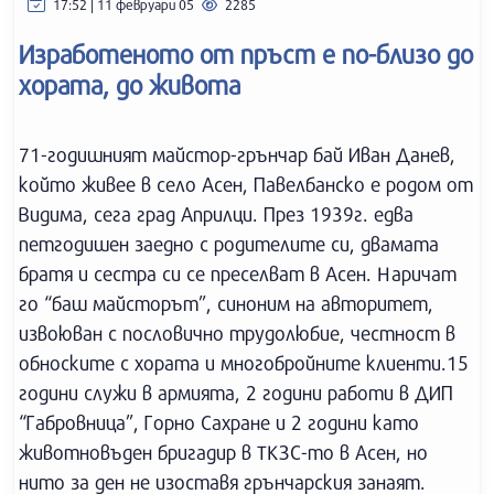
17:52 | 11 февруари 05
2285
Изработеното от пръст е по-близо до
хората, до живота
71-годишният майстор-грънчар бай Иван Данев,
който живее в село Асен, Павелбанско е родом от
Видима, сега град Априлци. През 1939г. едва
петгодишен заедно с родителите си, двамата
братя и сестра си се преселват в Асен. Наричат
го “баш майсторът”, синоним на авторитет,
извоюван с пословично трудолюбие, честност в
обноските с хората и многобройните клиенти.15
години служи в армията, 2 години работи в ДИП
“Габровница”, Горно Сахране и 2 години като
животновъден бригадир в ТКЗС-то в Асен, но
нито за ден не изоставя грънчарския занаят.