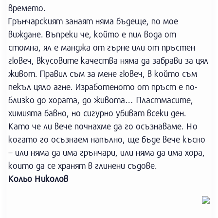
времето.
Грънчарският занаят няма бъдеще, по мое
виждане. Въпреки че, който е пил вода от
стомна, ял е манджа от гърне или от пръстен
гювеч, вкусовите качества няма да забрави за цял
живот. Правил съм за мене гювеч, в който съм
пекъл цяло агне. Изработеното от пръст е по-
близко до хората, до живота… Пластмасите,
химията бавно, но сигурно убиват всеки ден.
Като че ли вече почнахме да го осъзнаваме. Но
когато го осъзнаем напълно, ще бъде вече късно
– или няма да има грънчари, или няма да има хора,
които да се хранят в глинени съдове.
Кольо Николов