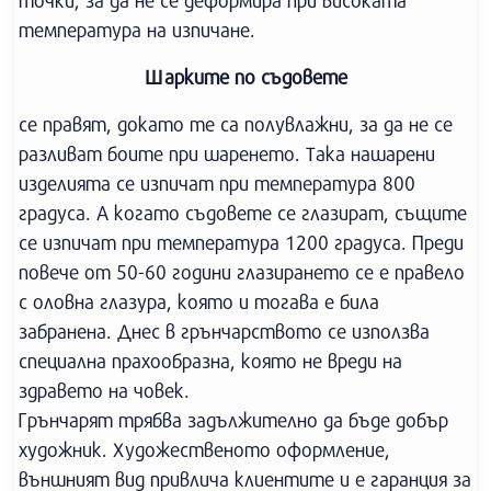
точки, за да не се деформира при високата
температура на изпичане.
Шарките по съдовете
се правят, докато те са полувлажни, за да не се
разливат боите при шаренето. Така нашарени
изделията се изпичат при температура 800
градуса. А когато съдовете се глазират, същите
се изпичат при температура 1200 градуса. Преди
повече от 50-60 години глазирането се е правело
с оловна глазура, която и тогава е била
забранена. Днес в грънчарството се използва
специална прахообразна, която не вреди на
здравето на човек.
Грънчарят трябва задължително да бъде добър
художник. Художественото оформление,
външният вид привлича клиентите и е гаранция за