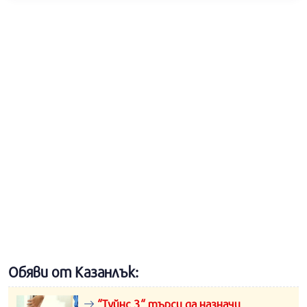
Обяви от Казанлък:
“Туйнс 3“ търси да назначи