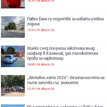
10:39 | 06 август 26
Павел баня се подготвя за новата учебна
година
15:59 | 07 август 26
Малко след полунощ закопчаха млад
шофьор в Казанлък, дал положителна
проба за наркотици
10:08 | 06 август 26
„Активно лято 2026“- безопасността на
пътя започва със знанието
15:39 | 06 август 26
По разпореждане на кмета на Павел баня