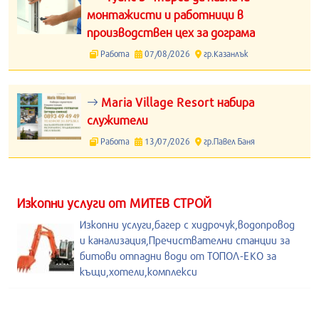
монтажисти и работници в
производствен цех за дограма
Работа
07/08/2026
гр.Казанлък
Maria Village Resort набира
служители
Работа
13/07/2026
гр.Павел Баня
Изкопни услуги от МИТЕВ СТРОЙ
Изкопни услуги,багер с хидрочук,водопровод
и канализация,Пречиствателни станции за
битови отпадни води от ТОПОЛ-ЕКО за
къщи,хотели,комплекси