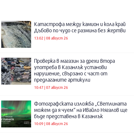
Катастрофа между камион и кола край
Дъбово по чудо се размина без жертви
13:02 | 08 август 26
Проверка в магазин за дрехи втора
употреба в Казанлък установи
нарушение, свързано с част от
предлаганите артикули
10:47 | 07 август 26
Фотографската изложба „Светлината
можем да я чуем“ на Ивайло Нягалов ще
бъде представена в Казанлък
10:09 | 08 август 26