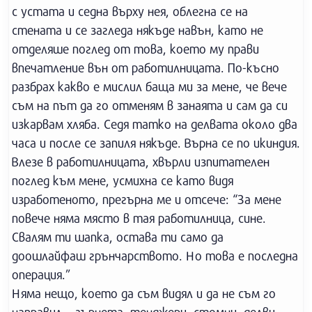
с устата и седна върху нея, облегна се на
стената и се загледа някъде навън, като не
отделяше поглед от това, което му прави
впечатление вън от работилницата. По-късно
разбрах какво е мислил баща ми за мене, че вече
съм на път да го отменям в занаята и сам да си
изкарвам хляба. Седя татко на делвата около два
часа и после се запиля някъде. Върна се по икиндия.
Влезе в работилницата, хвърли изпитателен
поглед към мене, усмихна се като видя
изработеното, прегърна ме и отсече: “За мене
повече няма място в тая работилница, сине.
Свалям ти шапка, остава ти само да
доошлайфаш грънчарството. Но това е последна
операция.”
Няма нещо, което да съм видял и да не съм го