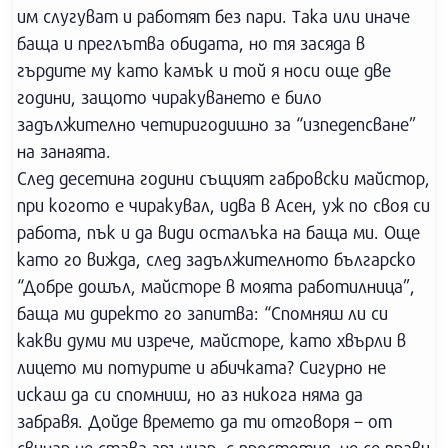
им слугуват и работят без пари. Така или иначе
баща и преглътва обидата, но тя засяда в
гърдите му като камък и той я носи още две
години, защото чиракуването е било
задължително четиригодишно за “изпедепсване”
на занаята.
След десетина години същият габровски майстор,
при когото е чиракувал, идва в Асен, уж по своя си
работа, пък и да види осталъка на баща ми. Още
като го вижда, след задължителното българско
“Добре дошъл, майсторе в моята работилница”,
баща ми директо го запитва: “Спомняш ли си
какви думи ми изрече, майсторе, като хвърли в
лицето ми потурите и абичката? Сигурно не
искаш да си спомниш, но аз никога няма да
забравя. Дойде времето да ти отговоря – от