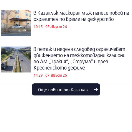
В Казанлък маскиран мъж нанесе побой на
охранител по време на дежурство
10:15 | 05 август 26
В петък и неделя следобед ограничават
движението на тежкотоварни камиони
по АМ „Тракия“, „Струма“ и през
Кресненското дефиле
14:29 | 07 август 26
Още новини от Казанлък