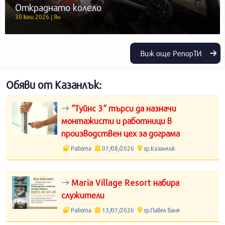
Откраднато колело
30 юли 2026 | Ян
Виж още РепорТИ
Обяви от Казанлък:
“Туйнс 3“ търси да назначи
монтажисти и работници в
производствен цех за дограма
Работа
07/08/2026
гр.Казанлък
Maria Village Resort набира
служители
Работа
13/07/2026
гр.Павел Баня