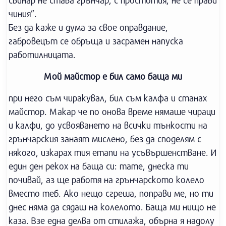
свинар не става грънчар, с простотия, не се прави
чиния”.
Без да каже и дума за свое оправдание,
габровецът се обръща и засрамен напуска
работилницата.
Мой майстор е бил само баща ми
при него съм чиракувал, бил съм калфа и станах
майстор. Макар че по онова време нямаше чираци
и калфи, до усвояването на всички тънкости на
грънчарския занаят мислено, без да споделям с
някого, изкарах тия етапи на усъвършенстване. И
един ден рекох на баща си: тате, днеска ти
почивай, аз ще работя на грънчарското колело
вместо теб. Ако нещо сгреша, поправи ме, но ти
днес няма да сядаш на колелото. Баща ми нищо не
каза. Взе една делва от стилажа, обърна я надолу