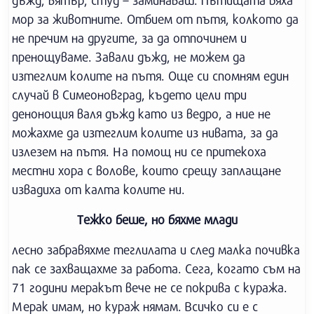
дъжд, вятър, студ – заминаваш. Пътищата бяха
мор за животните. Отбием от пътя, колкото да
не пречим на другите, за да отпочинем и
пренощуваме. Завали дъжд, не можем да
изтеглим колите на пътя. Още си спомням един
случай в Симеоновград, където цели три
денонощия валя дъжд като из ведро, а ние не
можахме да изтеглим колите из нивата, за да
излезем на пътя. На помощ ни се притекоха
местни хора с волове, които срещу заплащане
извадиха от калта колите ни.
Тежко беше, но бяхме млади
лесно забравяхме теглилата и след малка почивка
пак се захващахме за работа. Сега, когато съм на
71 години меракът вече не се покрива с куража.
Мерак имам, но кураж нямам. Всичко си е с