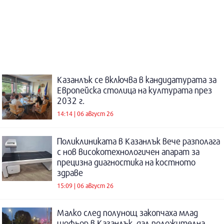
Казанлък се включва в кандидатурата за
Европейска столица на културата през
2032 г.
14:14 | 06 август 26
Поликлиниката в Казанлък вече разполага
с нов високотехнологичен апарат за
прецизна диагностика на костното
здраве
15:09 | 06 август 26
Малко след полунощ закопчаха млад
шофьор в Казанлък, дал положителна