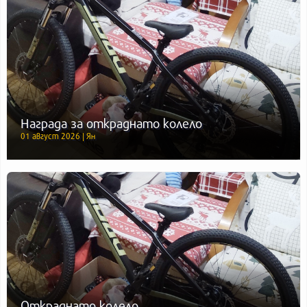
Награда за откраднато колело
01 август 2026 | Ян
Откраднато колело