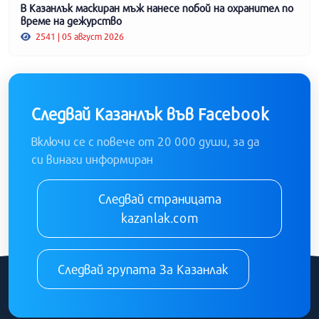
В Казанлък маскиран мъж нанесе побой на охранител по
време на дежурство
2541 | 05 август 2026
Следвай Казанлък във Facebook
Включи се с повече от 20 000 души, за да
си винаги информиран
Следвай страницата
kazanlak.com
Следвай групата За Казанлак