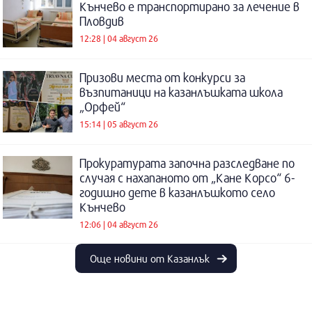
Кънчево е транспортирано за лечение в
Пловдив
12:28 | 04 август 26
Призови места от конкурси за
възпитаници на казанлъшката школа
„Орфей“
15:14 | 05 август 26
Прокуратурата започна разследване по
случая с нахапаното от „Кане Корсо“ 6-
годишно дете в казанлъшкото село
Кънчево
12:06 | 04 август 26
Още новини от Казанлък