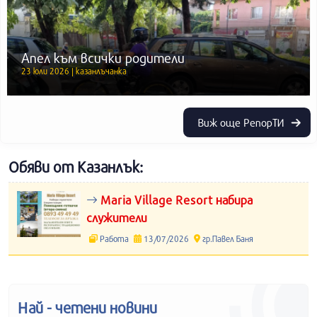
Апел към всички родители
23 юли 2026 | казанлъчанка
Виж още РепорТИ
Обяви от Казанлък:
Maria Village Resort набира
служители
Работа
13/07/2026
гр.Павел Баня
Най - четени новини