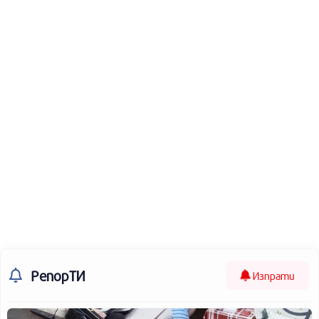
РепорТИ
Изпрати