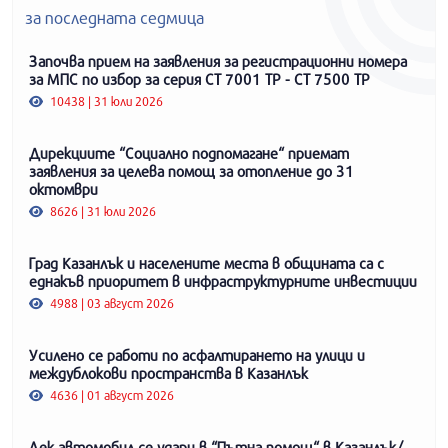
за последната седмица
Започва прием на заявления за регистрационни номера
за МПС по избор за серия СТ 7001 ТР - СТ 7500 ТР
10438 | 31 юли 2026
Дирекциите “Социално подпомагане“ приемат
заявления за целева помощ за отопление до 31
октомври
8626 | 31 юли 2026
Град Казанлък и населените места в общината са с
еднакъв приоритет в инфраструктурните инвестиции
4988 | 03 август 2026
Усилено се работи по асфалтирането на улици и
междублокови пространства в Казанлък
4636 | 01 август 2026
Лек автомобил се удари в “Пътна помощ“ в Казанлък/