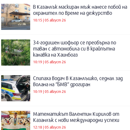
В Казанлък маскиран мъж нанесе побой на
охранител по време на дежурство
10:15 | 05 август 26
34-годишен шофьор се преобърна по
таван с автомобила си в крайпътна
канавка на Хаинбоаз
10:19 | 05 август 26
Спипаха водач в Казанлъшко, седнал зад
волана на “БМВ“ дрогиран
10:19 | 05 август 26
Математикът Валентин Кирилов от
Казанлък с нови международни успехи
12:18 | 05 август 26