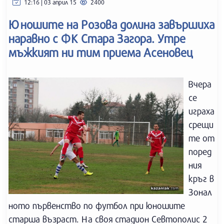
12:16 | 03 април 15
2400
Юношите на Розова долина завършиха
наравно с ФК Стара Загора. Утре
мъжкият ни тим приема Асеновец
Вчера
се
играха
срещи
те от
поред
ния
кръг в
Зонал
ното първенство по футбол при юношите
старша възраст. На своя стадион Севтополис 2