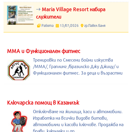
Maria Village Resort набира
служители
Работа
13/07/2026
гр.Павел Баня
ММА и Функционален фитнес
Тренировки по Смесени бойни изкуства
/MMA/, Граплинг /Бразилско Джу Джицу/ и
Функционален фитнес. За деца и възрастни
Kлючарска помощ в Казанлък
Отключване на жилища, каси и автомобили.
Изработка на всички видове битови,
автомобилни и касови ключове. Продажба на
брави, ключалки и др.