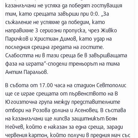
казанлъчани не успяха да победят гостуващия
тим, като срещата завърши при 0:0. „За
съжаление не успяхме да победим, като
направихме 3 сериозни пропуска, чрез Живко
Паричков и Христиан Димов, като удар на
последния срещна гредата на гостите.
Слабостта ни в тази среща бе в завършващата
фаза на играта“-сподели треньорът на тима
Антим Паральов.
В събота от 17.00 часа на стадион Севтополис
ще се играе срещата от първенството на В
Югоизточна група между представителните
отбори на Розова долина и Асеновец. В състава
на казанлъчани ще липсва защитникът Боян
Нейчев, който е наказан за една среща, заради
червения картон, който получи в предния мач със