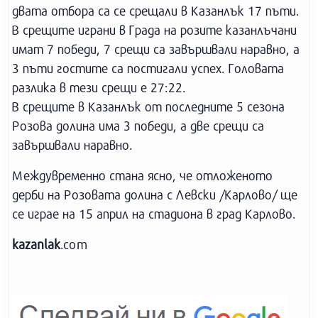
двата отбора са се срещали в Казанлък 17 пъти.
В срещите играни в Града на розите казанлъчани
имат 7 победи, 7 срещи са завършвали наравно, а
3 пъти гостите са постигали успех. Головата
разлика в тези срещи е 27:22.
В срещите в Казанлък от последните 5 сезона
Розова долина има 3 победи, а две срещи са
завършвали наравно.
Междувременно стана ясно, че отложеното
дерби на Розовата долина с Левски /Карлово/ ще
се играе на 15 април на стадиона в град Карлово.
kazanlak
.com