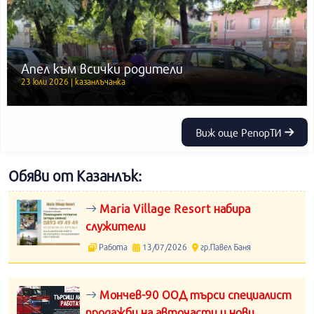
Апел към всички родители
23 юли 2026 | казанлъчанка
Виж още РепорТИ
Обяви от Казанлък:
Maria Village Resort набира
служители
Работа
13/07/2026
гр.Павел Баня
Мончев-90 ООД търси специалист
продажби на авточасти и нови