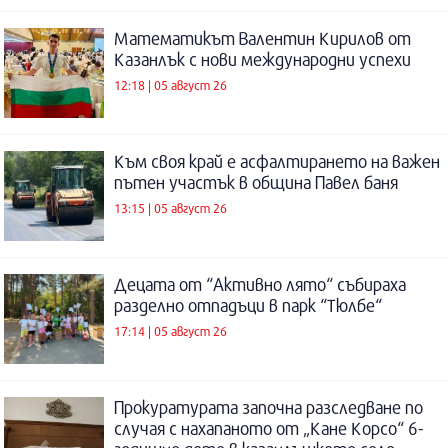
Математикът Валентин Кирилов от
Казанлък с нови международни успехи
12:18 | 05 август 26
Към своя край е асфалтирането на важен
пътен участък в община Павел баня
13:15 | 05 август 26
Децата от “Активно лято“ събираха
разделно отпадъци в парк “Тюлбе“
17:14 | 05 август 26
Прокуратурата започна разследване по
случая с нахапаното от „Кане Корсо“ 6-