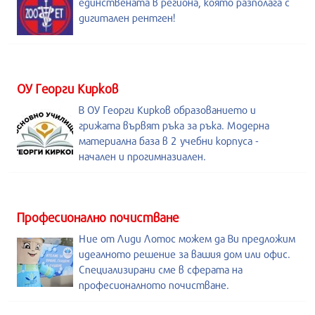
единствената в региона, която разполага с
дигитален рентген!
ОУ Георги Кирков
В ОУ Георги Кирков образованието и
грижата вървят ръка за ръка. Модерна
материална база в 2 учебни корпуса -
начален и прогимназиален.
Професионално почистване
Ние от Лиди Лотос можем да Ви предложим
идеалното решение за вашия дом или офис.
Специализирани сме в сферата на
професионалното почистване.