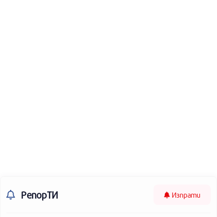
РепорТИ
Изпрати