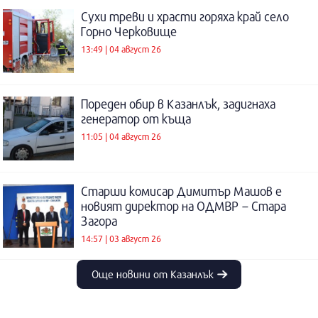
Сухи треви и храсти горяха край село
Горно Черковище
13:49 | 04 август 26
Пореден обир в Казанлък, задигнаха
генератор от къща
11:05 | 04 август 26
Старши комисар Димитър Машов е
новият директор на ОДМВР – Стара
Загора
14:57 | 03 август 26
Още новини от Казанлък