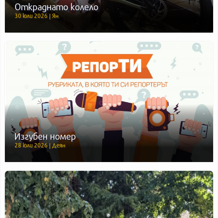
Откраднато колело
30 юли 2026 | Ян
Изгубен номер
28 юли 2026 | Деян