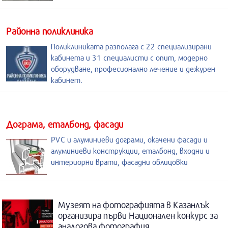
Районна поликлиника
Поликлиниката разполага с 22 специализирани
кабинета и 31 специалисти с опит, модерно
оборудване, професионално лечение и дежурен
кабинет.
Дограма, еталбонд, фасади
PVC и алуминиеви дограми, окачени фасади и
алуминиеви конструкции, еталбонд, входни и
интериорни врати, фасадни облицовки
Музеят на фотографията в Казанлък
организира първи Национален конкурс за
аналогова фотография