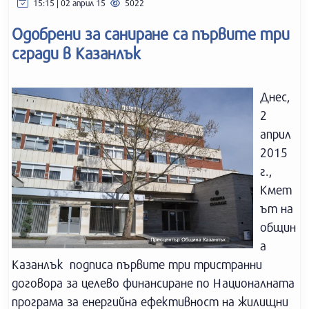
15:15 | 02 април 15
5022
Одобрени за саниране са първите три
сгради в Казанлък
Днес,
2
април
2015
г.,
Кмет
ът на
общин
а
Казанлък подписа първите три тристранни
договора за целево финансиране по Националната
програма за енергийна ефективност на жилищни