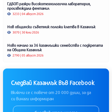
ГДБОП разкри високотехнологична лаборатория,
произвеждала фентанил
3233 | 04 август 2026
Нов общински съветник положи клетва в Казанлък
3070 | 30 юли 2026
Ново начало за 36 казанлъшки семейства с подкрепата
на Община Казанлък
2790 | 05 август 2026
Следвай Казанлък във Facebook
Включи се с повече от 20 000 души, за да
си винаги информиран