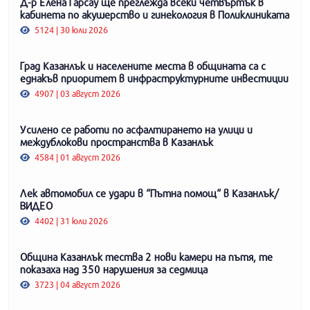
Д-р Елена Гарсау ще преглежда всеки четвъртък в
кабинета по акушерство и гинекология в Поликлиниката
5124 | 30 юли 2026
Град Казанлък и населените места в общината са с
еднакъв приоритет в инфраструктурните инвестиции
4907 | 03 август 2026
Усилено се работи по асфалтирането на улици и
междублокови пространства в Казанлък
4584 | 01 август 2026
Лек автомобил се удари в “Пътна помощ“ в Казанлък/
ВИДЕО
4402 | 31 юли 2026
Община Казанлък тества 2 нови камери на пътя, те
показаха над 350 нарушения за седмица
3723 | 04 август 2026