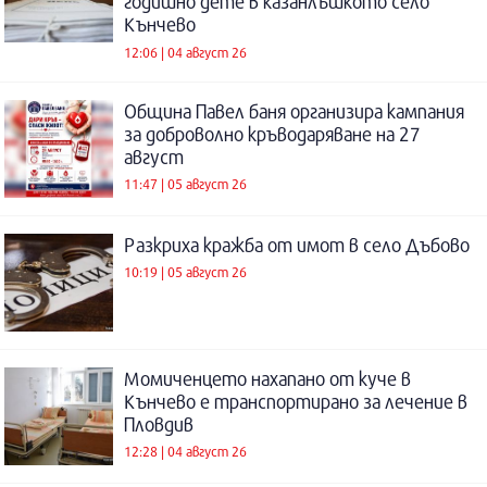
годишно дете в казанлъшкото село
Кънчево
12:06 | 04 август 26
Община Павел баня организира кампания
за доброволно кръводаряване на 27
август
11:47 | 05 август 26
Разкриха кражба от имот в село Дъбово
10:19 | 05 август 26
Момиченцето нахапано от куче в
Кънчево е транспортирано за лечение в
Пловдив
12:28 | 04 август 26