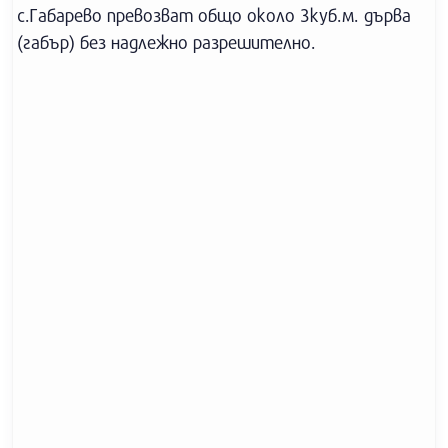
с.Габарево превозват общо около 3куб.м. дърва
(габър) без надлежно разрешително.