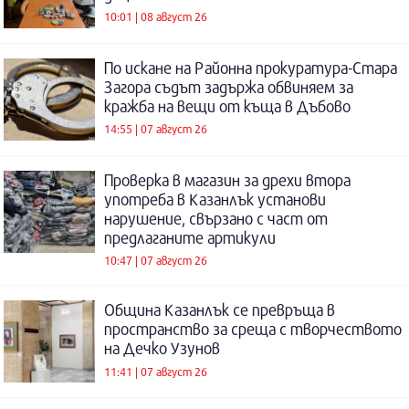
10:01 | 08 август 26
По искане на Районна прокуратура-Стара
Загора съдът задържа обвиняем за
кражба на вещи от къща в Дъбово
14:55 | 07 август 26
Проверка в магазин за дрехи втора
употреба в Казанлък установи
нарушение, свързано с част от
предлаганите артикули
10:47 | 07 август 26
Община Казанлък се превръща в
пространство за среща с творчеството
на Дечко Узунов
11:41 | 07 август 26