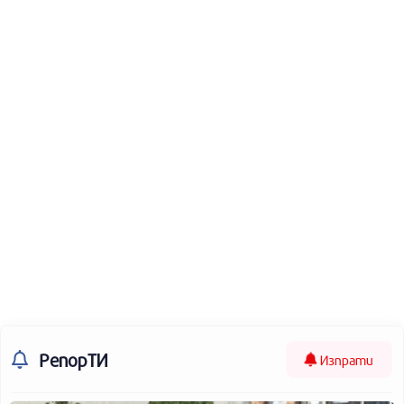
РепорТИ
Изпрати