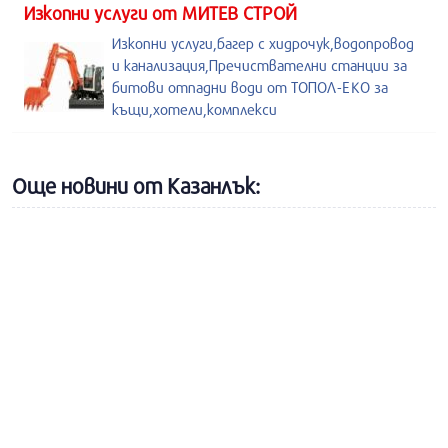
Изкопни услуги от МИТЕВ СТРОЙ
Изкопни услуги,багер с хидрочук,водопровод
и канализация,Пречиствателни станции за
битови отпадни води от ТОПОЛ-ЕКО за
къщи,хотели,комплекси
Още новини от Казанлък: