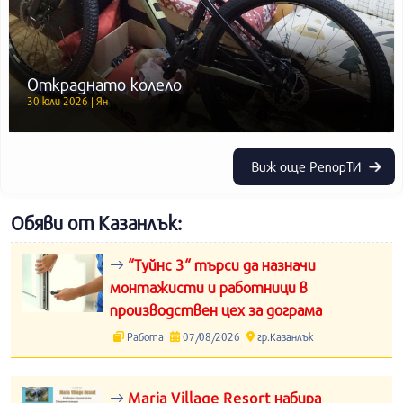
Откраднато колело
30 юли 2026 | Ян
Виж още РепорТИ
Обяви от Казанлък:
“Туйнс 3“ търси да назначи
монтажисти и работници в
производствен цех за дограма
Работа
07/08/2026
гр.Казанлък
Maria Village Resort набира