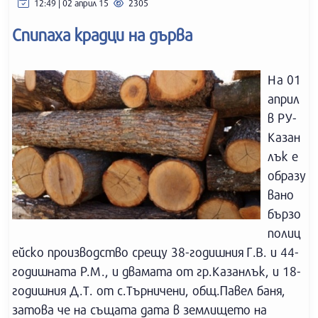
12:49 | 02 април 15
2305
Спипаха крадци на дърва
На 01
април
в РУ-
Казан
лък е
образу
вано
бързо
полиц
ейско производство срещу 38-годишния Г.В. и 44-
годишната Р.М., и двамата от гр.Казанлък, и 18-
годишния Д.Т. от с.Търничени, общ.Павел баня,
затова че на същата дата в землището на