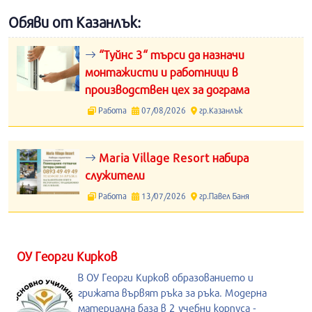
Обяви от Казанлък:
“Туйнс 3“ търси да назначи
монтажисти и работници в
производствен цех за дограма
Работа
07/08/2026
гр.Казанлък
Maria Village Resort набира
служители
Работа
13/07/2026
гр.Павел Баня
ОУ Георги Кирков
В ОУ Георги Кирков образованието и
грижата вървят ръка за ръка. Модерна
материална база в 2 учебни корпуса -