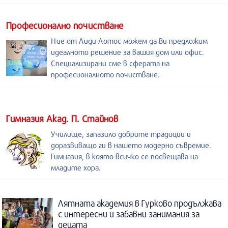
Професионално почистване
Ние от Лиди Лотос можем да Ви предложим
идеалното решение за вашия дом или офис.
Специализирани сме в сферата на
професионалното почистване.
Гимназия Акад. П. Стайнов
Училище, запазило добрите традиции и
доразвиващо ги в нашето модерно съвремие.
Гимназия, в която всичко се посвещава на
младите хора.
Лятната академия в Гурково продължава
с интересни и забавни занимания за
децата