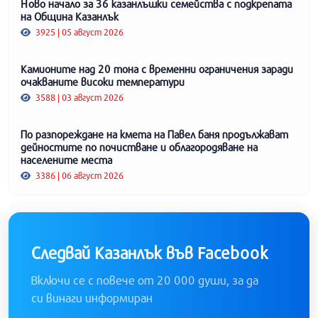
Ново начало за 36 казанлъшки семейства с подкрепата
на Община Казанлък
3925 | 05 август 2026
Камионите над 20 тона с временни ограничения заради
очакваните високи температури
3588 | 03 август 2026
По разпореждане на кмета на Павел баня продължават
дейностите по почистване и облагородяване на
населените места
3386 | 06 август 2026
Следвай Казанлък във Facebook
Включи се с повече от 20 000 души, за да
си винаги информиран