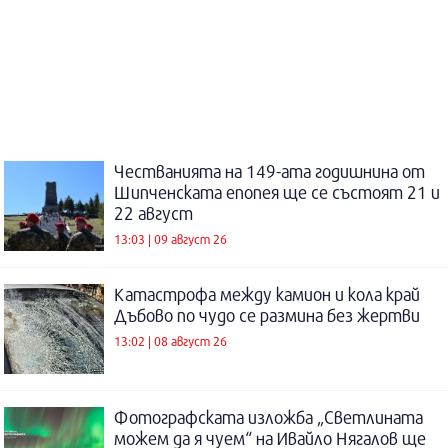
Честванията на 149-ата годишнина от
Шипченската епопея ще се състоят 21 и
22 август
13:03 | 09 август 26
Катастрофа между камион и кола край
Дъбово по чудо се размина без жертви
13:02 | 08 август 26
Фотографската изложба „Светлината
можем да я чуем“ на Ивайло Нягалов ще