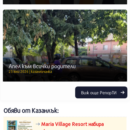
Апел към всички родители
23 юли 2026 | казанлъчанка
Виж още РепорТИ
Обяви от Казанлък:
Maria Village Resort набира