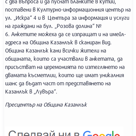
с два въпроса и да пуснат бланките в кутии,
поставени в Културно-информационния център на
ул. „Искра“ 4 и в Центъра за информация и услуги
на граждани на бул. „Розова долина“ №
6. Анкетите можеха да се изпращат и на имейл-
адреса на Община Казанлък в сканиран вид.
Община Казанлък кани всички жители на
общината, които са участвали в анкетата, да
присъстват на церемонията по изтеглянето на
двамата късметлии, които ще имат уникалния
шанс да бъдат част от представянето на
Казанлък в „Лувъра“.
Пресцентър на Община Казанлък