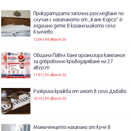
Прокуратурата започна разследване по
случая с нахапаното от „Кане Корсо“ 6-
годишно дете в казанлъшкото село
Кънчево
12:06 | 04 август 26
Община Павел баня организира кампания
за доброволно кръводаряване на 27
август
11:47 | 05 август 26
Разкриха кражба от имот в село Дъбово
10:19 | 05 август 26
Момиченцето нахапано от куче в