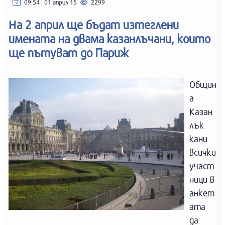
09:54 | 01 април 15
2299
На 2 април ще бъдат изтеглени
имената на двама казанлъчани, които
ще пътуват до Париж
Общин
а
Казан
лък
кани
всички
участ
ници в
анкет
ата
да