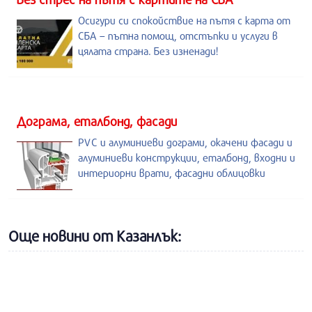
Осигури си спокойствие на пътя с карта от
СБА – пътна помощ, отстъпки и услуги в
цялата страна. Без изненади!
Дограма, еталбонд, фасади
PVC и алуминиеви дограми, окачени фасади и
алуминиеви конструкции, еталбонд, входни и
интериорни врати, фасадни облицовки
Още новини от Казанлък: