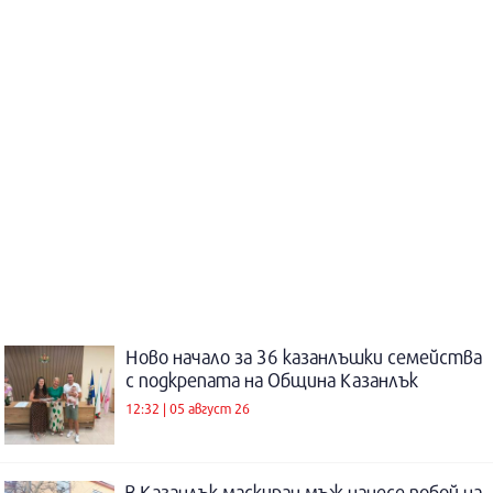
Ново начало за 36 казанлъшки семейства
с подкрепата на Община Казанлък
12:32 | 05 август 26
В Казанлък маскиран мъж нанесе побой на