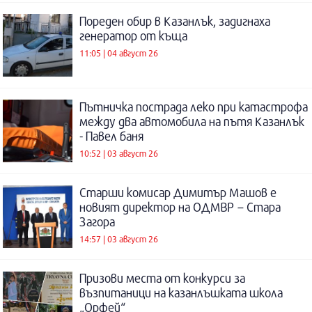
Пореден обир в Казанлък, задигнаха
генератор от къща
11:05 | 04 август 26
Пътничка пострада леко при катастрофа
между два автомобила на пътя Казанлък
- Павел баня
10:52 | 03 август 26
Старши комисар Димитър Машов е
новият директор на ОДМВР – Стара
Загора
14:57 | 03 август 26
Призови места от конкурси за
възпитаници на казанлъшката школа
„Орфей“