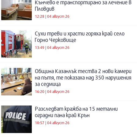
Кънчево е транспортирано за лечение в
Пловдив
12:28 | 04 август 26
Сухи треви и храсти горяха край село
Горно Черковище
13:49 | 04 август 26
Община Казанлък тества 2 нови камери
на пътя, те показаха над 350 нарушения
за седмица
16:20 | 04 август 26
Разследват кражба на 15 метални
оградни пана край Крън
10:57 | 04 август 26