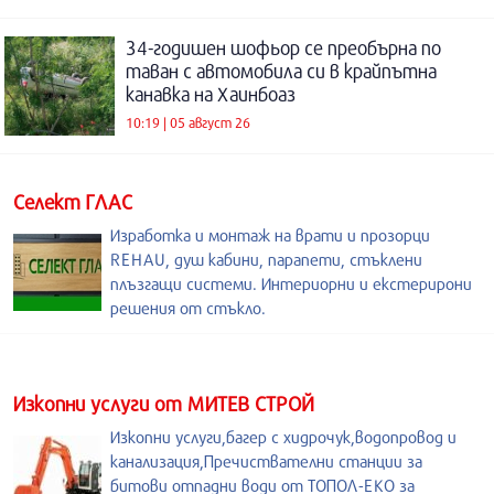
34-годишен шофьор се преобърна по
таван с автомобила си в крайпътна
канавка на Хаинбоаз
10:19 | 05 август 26
Селект ГЛАС
Изработка и монтаж на врати и прозорци
REHAU, душ кабини, парапети, стъклени
плъзгащи системи. Интериорни и екстерирони
решения от стъкло.
Изкопни услуги от МИТЕВ СТРОЙ
Изкопни услуги,багер с хидрочук,водопровод и
канализация,Пречиствателни станции за
битови отпадни води от ТОПОЛ-ЕКО за