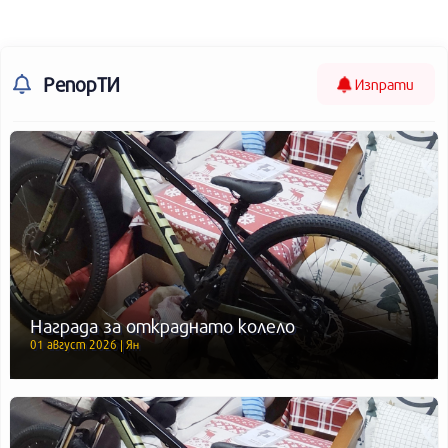
РепорТИ
Изпрати
Награда за откраднато колело
01 август 2026 | Ян