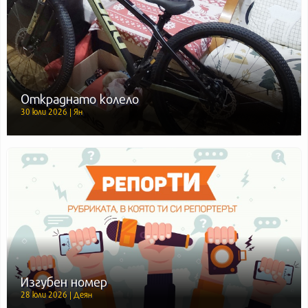
Откраднато колело
30 юли 2026 | Ян
Изгубен номер
28 юли 2026 | Деян