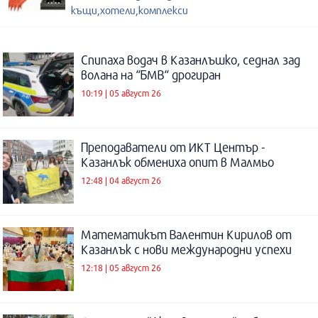
къщи,хотели,комплекси
Спипаха водач в Казанлъшко, седнал зад
волана на “БМВ“ дрогиран
10:19 | 05 август 26
Преподаватели от ИКТ Център -
Казанлък обмениха опит в Малмьо
12:48 | 04 август 26
Математикът Валентин Кирилов от
Казанлък с нови международни успехи
12:18 | 05 август 26