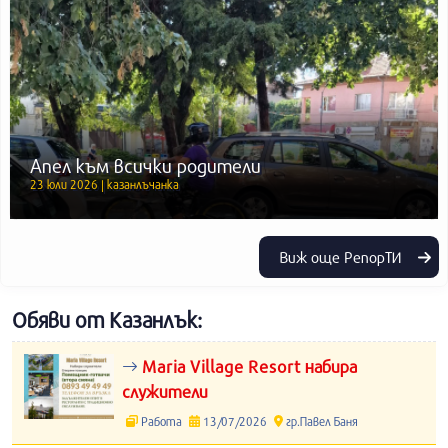
Апел към всички родители
23 юли 2026 | казанлъчанка
Виж още РепорТИ
Обяви от Казанлък:
Maria Village Resort набира
служители
Работа
13/07/2026
гр.Павел Баня