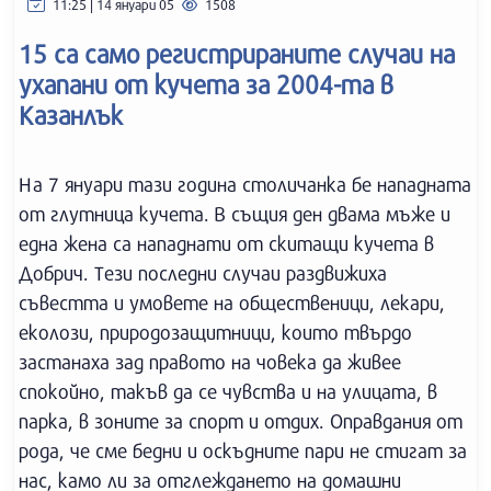
11:25 | 14 януари 05
1508
15 са само регистрираните случаи на
ухапани от кучета за 2004-та в
Казанлък
На 7 януари тази година столичанка бе нападната
от глутница кучета. В същия ден двама мъже и
една жена са нападнати от скитащи кучета в
Добрич. Тези последни случаи раздвижиха
съвестта и умовете на общественици, лекари,
еколози, природозащитници, които твърдо
застанаха зад правото на човека да живее
спокойно, такъв да се чувства и на улицата, в
парка, в зоните за спорт и отдих. Оправдания от
рода, че сме бедни и оскъдните пари не стигат за
нас, камо ли за отглеждането на домашни