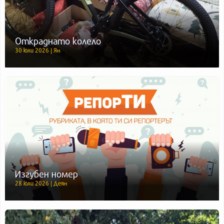
Откраднато колело
30 юли 2026 | Ян
Изгубен номер
28 юли 2026 | Деян