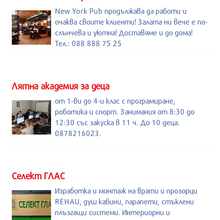
New York Pub продължава да работи и
очаква своите клиенти! Залата ни вече е по-
слънчева и уютна! Доставяме и до дома!
Тел.: 088 888 75 25
Лятна академия за деца
от 1-ви до 4-и клас с програмиране,
роботика и спорт. Занимания от 8:30 до
12:30 със закуска в 11 ч. До 10 деца.
0878216023.
Селект ГЛАС
Изработка и монтаж на врати и прозорци
REHAU, душ кабини, парапети, стъклени
плъзгащи системи. Интериорни и