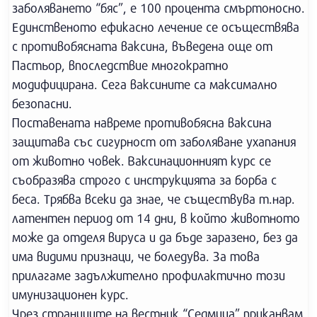
заболяването “бяс”, е 100 процента смъртоносно.
Единственото ефикасно лечение се осъществява
с противобясната ваксина, въведена още от
Пастьор, впоследствие многократно
модифицирана. Сега ваксините са максимално
безопасни.
Поставената навреме противобясна ваксина
защитава със сигурност от заболяване ухапания
от животно човек. Ваксинационният курс се
съобразява строго с инструкцията за борба с
беса. Трябва всеки да знае, че съществува т.нар.
латентен период от 14 дни, в който животното
може да отделя вируса и да бъде заразено, без да
има видими признаци, че боледува. За това
прилагаме задължително профилактично този
имунизационен курс.
Чрез страниците на вестник “Седмица” приканвам