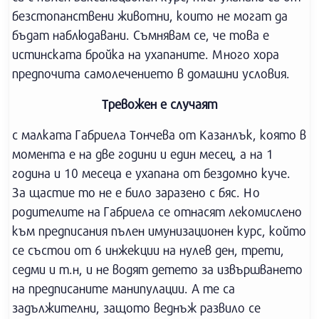
безстопанствени животни, които не могат да
бъдат наблюдавани. Съмнявам се, че това е
истинската бройка на ухапаните. Много хора
предпочита самолечението в домашни условия.
Тревожен е случаят
с малката Габриела Тончева от Казанлък, която в
момента е на две години и един месец, а на 1
година и 10 месеца е ухапана от бездомно куче.
За щастие то не е било заразено с бяс. Но
родителите на Габриела се отнасят лекомислено
към предписания пълен имунизационен курс, който
се състои от 6 инжекции на нулев ден, трети,
седми и т.н, и не водят детето за извършването
на предписаните манипулации. А те са
задължителни, защото веднъж развило се