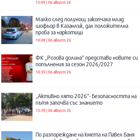
15:09 | 06 август 26
Малко след полунощ закопчаха млад
шофьор в Казанлък, дал положителна
проба за наркотици
10:08 | 06 август 26
ФК „Розова долина“ представи новите си
попълнения за сезон 2026/2027
10:39 | 06 август 26
„Активно лято 2026“- безопасността на
пътя започва със знанието
15:39 | 06 август 26
По разпореждане на кмета на Павел баня