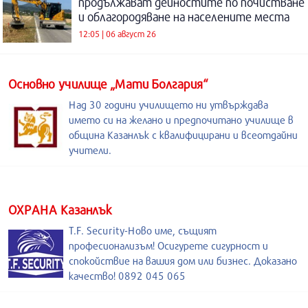
продължават дейностите по почистване
и облагородяване на населените места
12:05 | 06 август 26
Основно училище „Мати Болгария“
Над 30 години училището ни утвърждава
името си на желано и предпочитано училище в
община Казанлък с квалифицирани и всеотдайни
учители.
ОХРАНА Казанлък
T.F. Security-Ново име, същият
професионализъм! Осигурете сигурност и
спокойствие на вашия дом или бизнес. Доказано
качество! 0892 045 065