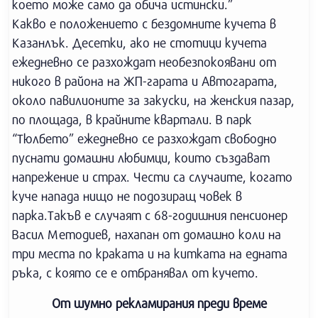
което може само да обича истински.”
Какво е положението с бездомните кучета в
Казанлък. Десетки, ако не стотици кучета
ежедневно се разхождат необезпокоявани от
никого в района на ЖП-гарата и Автогарата,
около павилионите за закуски, на женския пазар,
по площада, в крайните квартали. В парк
“Тюлбето” ежедневно се разхождат свободно
пуснати домашни любимци, които създават
напрежение и страх. Чести са случаите, когато
куче напада нищо не подозиращ човек в
парка.Такъв е случаят с 68-годишния пенсионер
Васил Методиев, нахапан от домашно коли на
три места по краката и на китката на едната
ръка, с която се е отбранявал от кучето.
От шумно рекламирания преди време