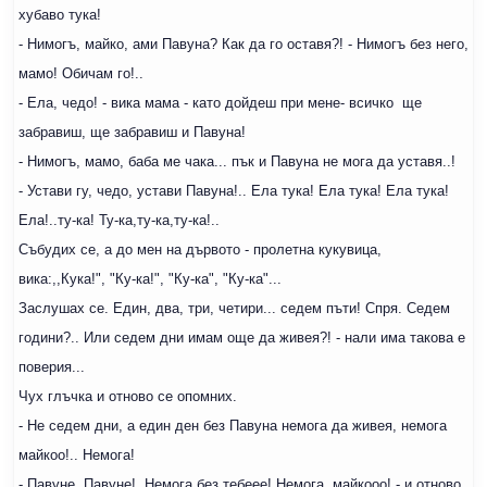
хубаво тука!
- Нимогъ, майко, ами Павуна? Как да го оставя?! - Нимогъ без него,
мамо! Обичам го!..
- Ела, чедо! - вика мама - като дойдеш при мене- всичко ще
забравиш, ще забравиш и Павуна!
- Нимогъ, мамо, баба ме чака... пък и Павуна не мога да уставя..!
- Устави гу, чедо, устави Павуна!.. Ела тука! Ела тука! Ела тука!
Ела!..ту-ка! Ту-ка,ту-ка,ту-ка!..
Събудих се, а до мен на дървото - пролетна кукувица,
вика:,,Кука!", "Ку-ка!", "Ку-ка", "Ку-ка"...
Заслушах се. Един, два, три, четири... седем пъти! Спря. Седем
години?.. Или седем дни имам още да живея?! - нали има такова е
поверия...
Чух глъчка и отново се опомних.
- Не седем дни, а един ден без Павуна немога да живея, немога
майкоо!.. Немога!
- Павуне, Павуне!..Немога без тебеее! Немога, майкооо! - и отново