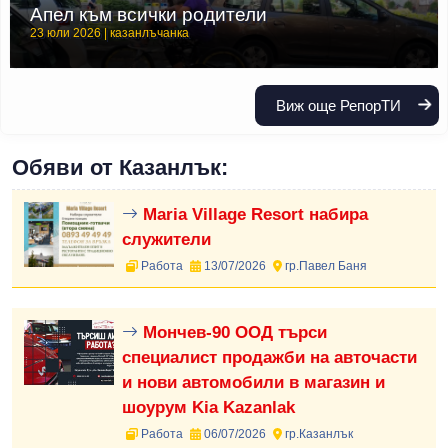
Апел към всички родители
23 юли 2026 | казанлъчанка
Виж още РепорТИ
Обяви от Казанлък:
Maria Village Resort набира
служители
Работа
13/07/2026
гр.Павел Баня
Мончев-90 ООД търси
специалист продажби на авточасти
и нови автомобили в магазин и
шоурум Kia Kazanlak
Работа
06/07/2026
гр.Казанлък