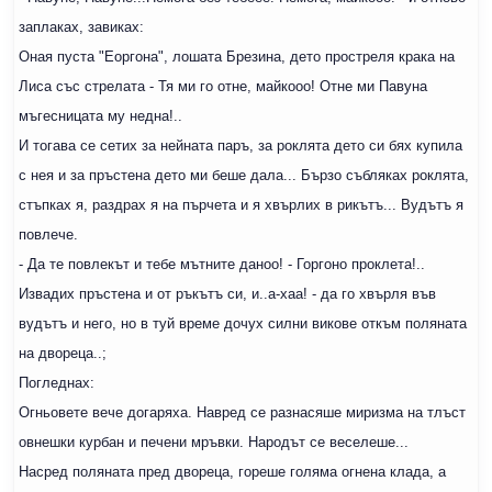
заплаках, завиках:
Оная пуста "Еоргона", лошата Брезина, дето простреля крака на
Лиса със стрелата - Тя ми го отне, майкооо! Отне ми Павуна
мъгесницата му недна!..
И тогава се сетих за нейната паръ, за роклята дето си бях купила
с нея и за пръстена дето ми беше дала... Бързо събляках роклята,
стъпках я, раздрах я на пърчета и я хвърлих в рикътъ... Вудътъ я
повлече.
- Да те повлекът и тебе мътните даноо! - Горгоно проклета!..
Извадих пръстена и от ръкътъ си, и..а-хаа! - да го хвърля във
вудътъ и него, но в туй време дочух силни викове откъм поляната
на двореца..;
Погледнах:
Огньовете вече догаряха. Навред се разнасяше миризма на тлъст
овнешки курбан и печени мръвки. Народът се веселеше...
Насред поляната пред двореца, гореше голяма огнена клада, а