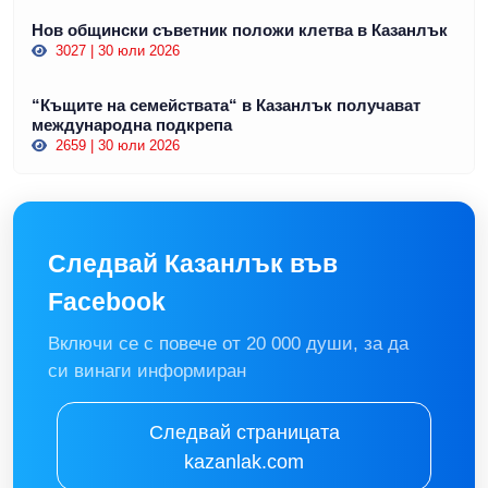
Нов общински съветник положи клетва в Казанлък
3027 | 30 юли 2026
“Къщите на семействата“ в Казанлък получават
международна подкрепа
2659 | 30 юли 2026
Следвай Казанлък във
Facebook
Включи се с повече от 20 000 души, за да
си винаги информиран
Следвай страницата
kazanlak.com