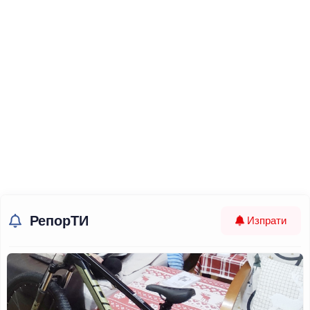
РепорТИ
Изпрати