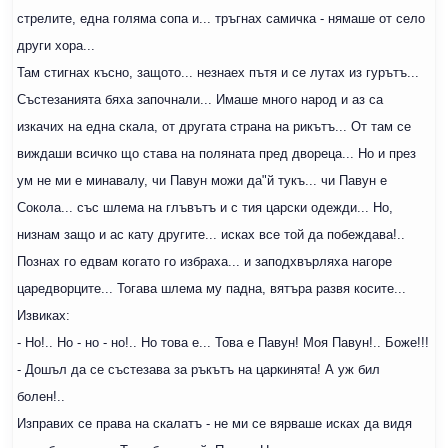
стрелите, една голяма сопа и... тръгнах самичка - нямаше от село
други хора...
Там стигнах късно, защото... незнаех пътя и се лутах из гурътъ...
Състезанията бяха започнали... Имаше много народ и аз са
изкачих на една скала, от другата страна на рикътъ... От там се
виждаши всичко що става на поляната пред двореца... Но и през
ум не ми е минавалу, чи Павун можи да"й тукъ... чи Павун е
Сокола... със шлема на глъвътъ и с тия царски одежди... Но,
низнам защо и ас кату другите... исках все той да побеждава!..
Познах го едвам когато го избраха... и заподхвърляха нагоре
царедворците... Тогава шлема му падна, вятъра развя косите...
Извиках:
- Но!.. Но - но - но!.. Но това е... Това е Павун! Моя Павун!.. Боже!!!
- Дошъл да се състезава за ръкътъ на царкинята! А уж бил
болен!..
Изправих се права на скалатъ - не ми се вярваше исках да видя