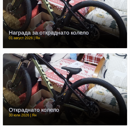
Награда за откраднато колело
01 август 2026 | Ян
Откраднато колело
30 юли 2026 | Ян