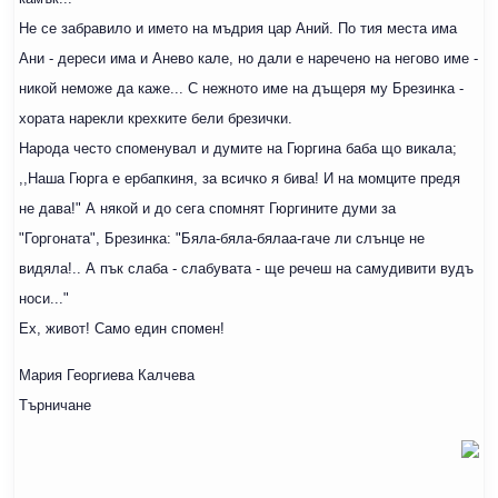
Не се забравило и името на мъдрия цар Аний. По тия места има
Ани - дереси има и Анево кале, но дали е наречено на негово име -
никой неможе да каже... С нежното име на дъщеря му Брезинка -
хората нарекли крехките бели брезички.
Народа често споменувал и думите на Гюргина баба що викала;
,,Наша Гюрга е ербапкиня, за всичко я бива! И на момците предя
не дава!" А някой и до сега спомнят Гюргините думи за
"Горгоната", Брезинка: "Бяла-бяла-бялаа-гаче ли слънце не
видяла!.. А пък слаба - слабувата - ще речеш на самудивити вудъ
носи..."
Ех, живот! Само един спомен!
Мария Георгиева Калчева
Търничане