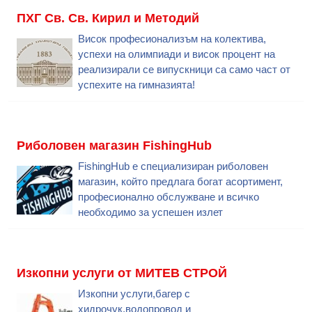
ПХГ Св. Св. Кирил и Методий
Висок професионализъм на колектива,
успехи на олимпиади и висок процент на
реализирали се випускници са само част от
успехите на гимназията!
Риболовен магазин FishingHub
FishingHub е специализиран риболовен
магазин, който предлага богат асортимент,
професионално обслужване и всичко
необходимо за успешен излет
Изкопни услуги от МИТЕВ СТРОЙ
Изкопни услуги,багер с
хидрочук,водопровод и