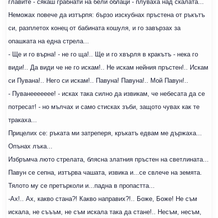
главите - сякаш грабнати на бели облаци - плуваха над скалата...
Неможах повече да изтърпя: бързо изскубнах пръстена от ръкътъ
си, разплетох конец от бабината кошуля, и го завързах за
опашката на една стрела...
- Ще и го върна! - не го ща!.. Ще и го хвърля в кракътъ - нека го
види!.. Да види че не го искам!.. Не искам нейния пръстен!.. Искам
си Пувана!.. Него си искам!.. Павуна! Павуна!.. Мой Павун!..
- Пуванеееееее! - исках така силно да извикам, че небесата да се
потресат! - но мълчах и само стисках зъби, защото чувах как те
тракаха...
Прицелих се: ръката ми затреперя, кръкатъ едвам ме държаха...
Опънах лъка...
Избръмча люто стрелата, блясна златния пръстен на светлината...
Павун се сепна, изтърва чашата, извика и...се свлече на земята.
Тялото му се претърколи и...падна в пропастта...
-Ах!.. Ах, какво стана?! Какво направих?!.. Боже, Боже! Не съм
искала, не съъъм, не съм искала така да стане!.. Несъм, несъм,