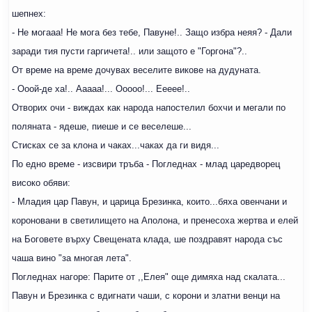
шепнех:
- Не могааа! Не мога без тебе, Павуне!.. Защо избра неяя? - Дали
заради тия пусти гаргичета!.. или защото е "Горгона"?..
От време на време дочувах веселите викове на дудуната.
- Ооой-де ха!.. Ааааа!... Ооооо!... Еееее!..
Отворих очи - виждах как народа напостелил бохчи и мегали по
поляната - ядеше, пиеше и се веселеше...
Стисках се за клона и чаках...чаках да ги видя...
По едно време - изсвири тръба - Погледнах - млад царедворец
високо обяви:
- Младия цар Павун, и царица Брезинка, които...бяха овенчани и
короновани в светилището на Аполона, и пренесоха жертва и елей
на Боговете върху Свещената клада, ше поздравят народа със
чаша вино "за многая лета".
Погледнах нагоре: Парите от ,,Елея" още димяха над скалата...
Павун и Брезинка с вдигнати чаши, с корони и златни венци на