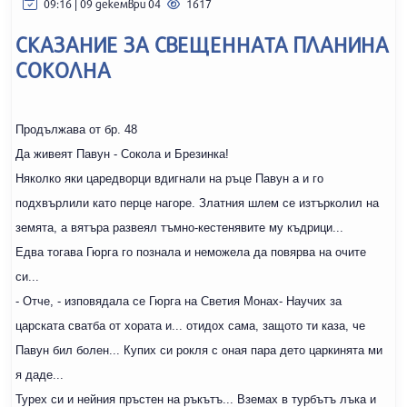
09:16 | 09 декември 04
1617
СКАЗАНИЕ ЗА СВЕЩЕННАТА ПЛАНИНА
СОКОЛНА
Продължава от бр. 48
Да живеят Павун - Сокола и Брезинка!
Няколко яки царедворци вдигнали на ръце Павун а и го
подхвърлили като перце нагоре. Златния шлем се изтърколил на
земята, а вятъра развеял тъмно-кестенявите му къдрици...
Едва тогава Гюрга го познала и неможела да повярва на очите
си...
- Отче, - изповядала се Гюрга на Светия Монах- Научих за
царската сватба от хората и... отидох сама, защото ти каза, че
Павун бил болен... Купих си рокля с оная пара дето царкинята ми
я даде...
Турех си и нейния пръстен на ръкътъ... Вземах в турбътъ лъка и