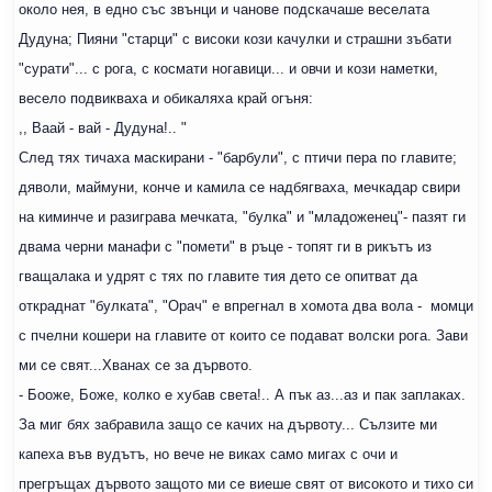
около нея, в едно със звънци и чанове подскачаше веселата
Дудуна; Пияни "старци" с високи кози качулки и страшни зъбати
"сурати"... с рога, с космати ногавици... и овчи и кози наметки,
весело подвикваха и обикаляха край огъня:
,, Ваай - вай - Дудуна!.. "
След тях тичаха маскирани - "барбули", с птичи пера по главите;
дяволи, маймуни, конче и камила се надбягваха, мечкадар свири
на киминче и разиграва мечката, "булка" и "младоженец"- пазят ги
двама черни манафи с "помети" в ръце - топят ги в рикътъ из
гващалака и удрят с тях по главите тия дето се опитват да
откраднат "булката", "Орач" е впрегнал в хомота два вола - момци
с пчелни кошери на главите от които се подават волски рога. Зави
ми се свят...Хванах се за дървото.
- Бооже, Боже, колко е хубав света!.. А пък аз...аз и пак заплаках.
За миг бях забравила защо се качих на дървоту... Сълзите ми
капеха във вудътъ, но вече не виках само мигах с очи и
прегръщах дървото защото ми се виеше свят от високото и тихо си