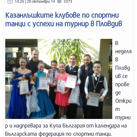
14:26 | 20 октомври 14
3373
Казанлъшките клубове по спортни
танци с успехи на турнир в Пловдив
В
неделя
в
Пловд
ив се
прове
де
Откри
т
турни
р и надпревара за Купа България от календара на
Българската федерация по спортни танци.