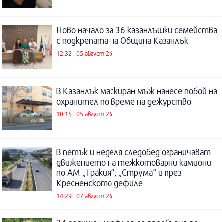
Ново начало за 36 казанлъшки семейства
с подкрепата на Община Казанлък
12:32 | 05 август 26
В Казанлък маскиран мъж нанесе побой на
охранител по време на дежурство
10:15 | 05 август 26
В петък и неделя следобед ограничават
движението на тежкотоварни камиони
по АМ „Тракия“, „Струма“ и през
Кресненското дефиле
14:29 | 07 август 26