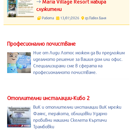
Maria Village Resort набира
служители
Работа
13/07/2026
гр.Павел Баня
Професионално почистване
Ние от Лиди Лотос можем да Ви предложим
идеалното решение за вашия дом или офис.
Специализирани сме в сферата на
професионалното почистване.
Отоплителни инсталации-Кибо 2
ВиК и отоплителни инсталации ВиК мрежи
Фаянс, теракота, облицовки Ударно
пробивни машини Скелета Къртачи
Трамбовки