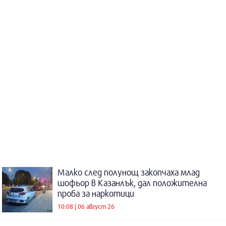
Малко след полунощ закопчаха млад
шофьор в Казанлък, дал положителна
проба за наркотици
10:08 | 06 август 26