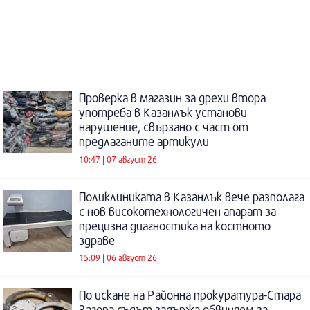
Проверка в магазин за дрехи втора
употреба в Казанлък установи
нарушение, свързано с част от
предлаганите артикули
10:47 | 07 август 26
Поликлиниката в Казанлък вече разполага
с нов високотехнологичен апарат за
прецизна диагностика на костното
здраве
15:09 | 06 август 26
По искане на Районна прокуратура-Стара
Загора съдът задържа обвиняем за