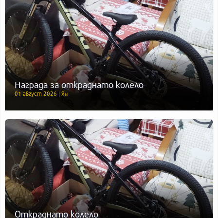
Награда за откраднато колело
01 август 2026 | Ян
Откраднато колело