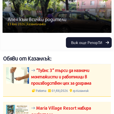
Апел към всички родители
23 юли 2026 | казанлъчанка
Виж още РепорТИ
Обяви от Казанлък:
“Туйнс 3“ търси да назначи
монтажисти и работници в
производствен цех за дограма
Работа
07/08/2026
гр.Казанлък
Maria Village Resort набира