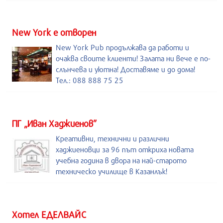
New York е отворен
New York Pub продължава да работи и
очаква своите клиенти! Залата ни вече е по-
слънчева и уютна! Доставяме и до дома!
Тел.: 088 888 75 25
ПГ „Иван Хаджиенов”
Креативни, технични и различни
хаджиеновци за 96 път откриха новата
учебна година в двора на най-старото
техническо училище в Казанлък!
Хотел ЕДЕЛВАЙС