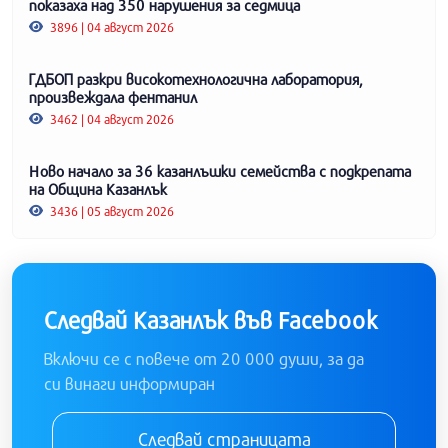
показаха над 350 нарушения за седмица
3896 | 04 август 2026
ГДБОП разкри високотехнологична лаборатория,
произвеждала фентанил
3462 | 04 август 2026
Ново начало за 36 казанлъшки семейства с подкрепата
на Община Казанлък
3436 | 05 август 2026
Следвай Казанлък във Facebook
Включи се с повече от 20 000 души, за да
си винаги информиран
Следвай страницата