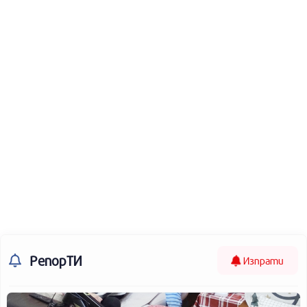
РепорТИ
Изпрати