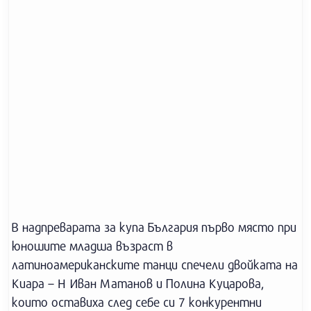
В надпреварата за купа България първо място при
юношите младша възраст в
латиноамериканските танци спечели двойката на
Киара – Н Иван Матанов и Полина Куцарова,
които оставиха след себе си 7 конкурентни