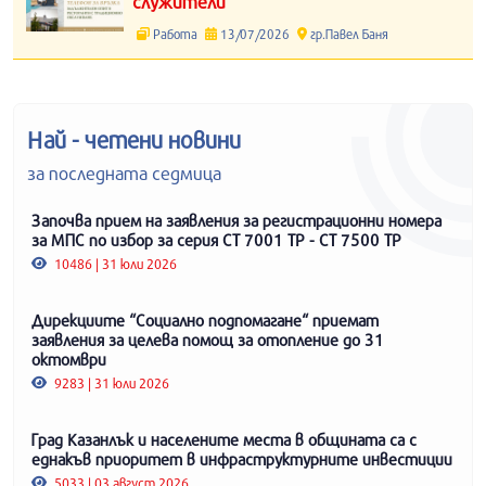
служители
Работа
13/07/2026
гр.Павел Баня
Най - четени новини
за последната седмица
Започва прием на заявления за регистрационни номера
за МПС по избор за серия СТ 7001 ТР - СТ 7500 ТР
10486 | 31 юли 2026
Дирекциите “Социално подпомагане“ приемат
заявления за целева помощ за отопление до 31
октомври
9283 | 31 юли 2026
Град Казанлък и населените места в общината са с
еднакъв приоритет в инфраструктурните инвестиции
5033 | 03 август 2026