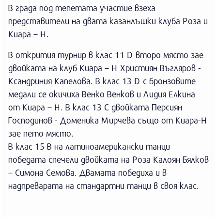
В града под тепетата участие взеха
представители на двата казанлъшки клуба Роза и
Киара – Н.
В открития турнир в клас 11 D второ място зае
двойката на клуб Киара – Н Християн Въгляров -
Ксандриния Капелова. В клас 13 D с бронзовите
медали се окичиха Венко Венков и Лидия Елкина
от Киара – Н. В клас 13 С двойката Персиян
Господинов - Доменика Мирчева също от Киара-Н
зае пето място.
В клас 15 В на латиноамерикански танци
победата спечели двойката на Роза Калоян Бялков
– Симона Семова. Двамата победиха и в
надпреварата на стандартни танци в своя клас.