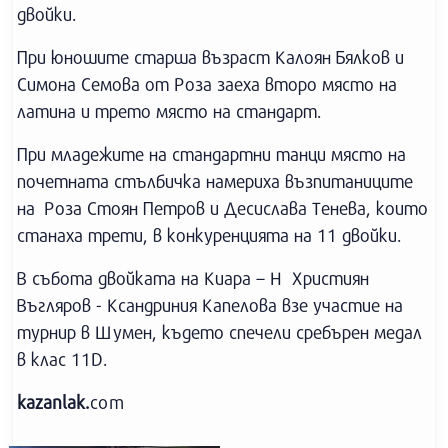
двойки.
При юношите старша възраст Калоян Бялков и
Симона Семова от Роза заеха второ място на
латина и трето място на стандарт.
При младежите на стандартни танци място на
почетната стълбичка намериха възпитаниците
на Роза Стоян Петров и Десислава Тенева, които
станаха трети, в конкуренцията на 11 двойки.
В събота двойката на Киара – Н Християн
Въгляров - Ксандриния Капелова взе участие на
турнир в Шумен, където спечели сребърен медал
в клас 11D.
kazanlak.
com