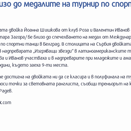
изо до медалите на турнир по спор
ата двойка Йоанна Шишкова от клуб Роза и Валентин Иванов
тара Загора/ бе близо до спечелването на медал от Междуна
по спортни танци в Белград. В столицата на Сърбия двойкат
в надпреварата „Изгряващи звезди“ в латиноамериканските т
а и Иванов участваха и в надпреварите при младежите и а
одини, където заеха 9-ти места.
е достигна на двойката ни да се класира и в полуфинала на т
носи точки за световната ранглиста, съобщи треньорът на 
Радев.
k
.com