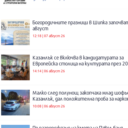
Богородичните празници в Шипка започват
август
12:18 | 07 август 26
Казанлък се включва в кандидатурата за
Европейска столица на културата през 20
14:14 | 06 август 26
Малко след полунощ закопчаха млад шофь
Казанлък, дал положителна проба за нарк
10:08 | 06 август 26
По разпореждане на кмета на Павел баня