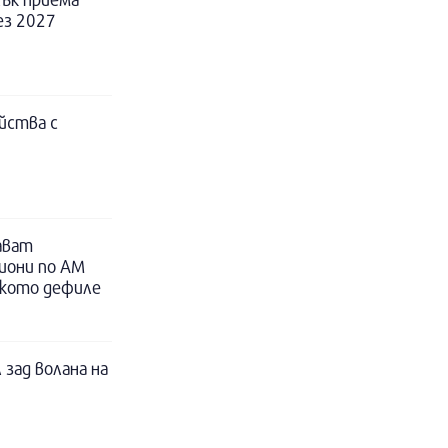
ез 2027
йства с
ават
иони по АМ
ското дефиле
 зад волана на