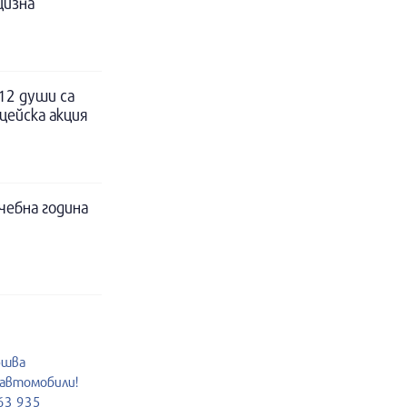
цизна
12 души са
цейска акция
чебна година
ршва
 автомобили!
963 935