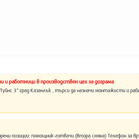
и и работници в производствен цех за дограма
Туйнс 3“ град Казанлък , търси да назначи монтажисти и раб
орени позиции: помощник-готвачи (втора смяна) Телефон за вр