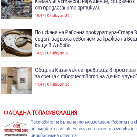
Казанлък установи нарушение, свързано с
от предлаганите артикули
10:47 | 07 август 26
По искане на Районна прокуратура-Стара 
съдът задържа обвиняем за кражба на ве
къща в Дъбово
14:55 | 07 август 26
Община Казанлък се превръща в простра
за среща с творчеството на Дечко Узуно
11:41 | 07 август 26
ФАСАДНА ТОПЛОИЗОЛАЦИЯ
Поставяне на външна топлоизолация. Работа на с
по алпийски способ. Безплатен оглед и изготвяне 
индивидуална оферта.