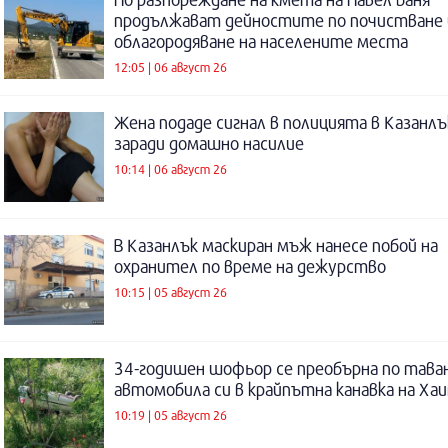
продължават дейностите по почистване 
облагородяване на населените места
12:05 | 06 август 26
Жена подаде сигнал в полицията в Казанлъ
заради домашно насилие
10:14 | 06 август 26
В Казанлък маскиран мъж нанесе побой на
охранител по време на дежурство
10:15 | 05 август 26
34-годишен шофьор се преобърна по таван
автомобила си в крайпътна канавка на Ха
10:19 | 05 август 26