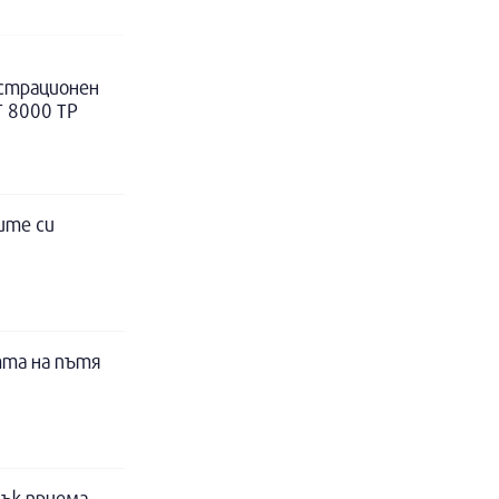
истрационен
Т 8000 ТР
ите си
тта на пътя
ък приема