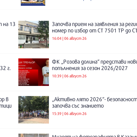
 на 13
Започва прием на заявления за рег
номер по избор от СТ 7501 ТР до С
16:04 | 06 август 26
ФК „Розова долина“ представи нов
32 г.
попълнения за сезон 2026/2027
10:39 | 06 август 26
ор в
„Активно лято 2026“- безопаснос
отици
започва със знанието
15:39 | 06 август 26
Музеят на фотографията в Казанл