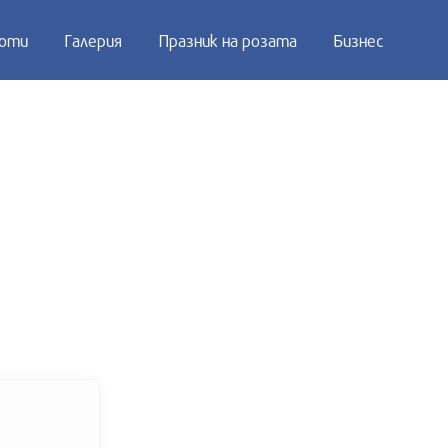
оти
Галерия
Празник на розата
Бизнес