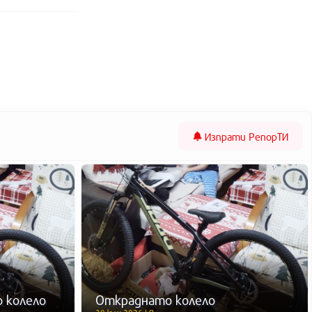
Изпрати
РепорТИ
 колело
Откраднато колело