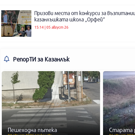
Призови места от конкурси за възпитаниц
казанлъшката школа „Орфей“
15:14 | 05 август 26
РепорТИ
за Казанлък
Пешеходна пътека
Старата 