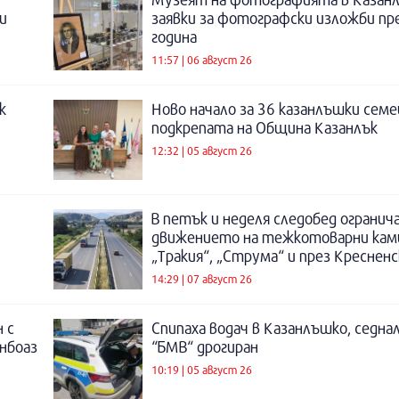
и
заявки за фотографски изложби пр
година
11:57 | 06 август 26
к
Ново начало за 36 казанлъшки семе
подкрепата на Община Казанлък
12:32 | 05 август 26
В петък и неделя следобед огранич
движението на тежкотоварни кам
„Тракия“, „Струма“ и през Креснен
14:29 | 07 август 26
 с
Спипаха водач в Казанлъшко, седнал
инбоаз
“БМВ“ дрогиран
10:19 | 05 август 26