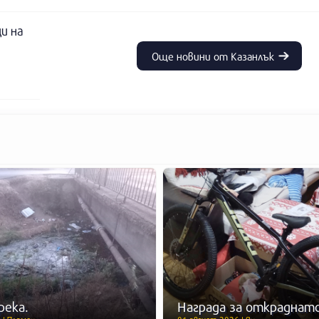
и на
Още новини от Казанлък
река.
Награда за откраднато