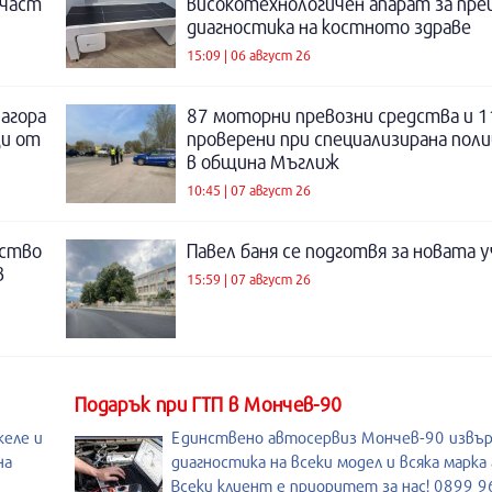
 част
високотехнологичен апарат за пре
диагностика на костното здраве
15:09 | 06 август 26
Загора
87 моторни превозни средства и 1
щи от
проверени при специализирана поли
в община Мъглиж
10:45 | 07 август 26
нство
Павел баня се подготвя за новата у
в
15:59 | 07 август 26
Подарък при ГТП в Мончев-90
келе и
Единствено автосервиз Мончев-90 извъ
на
диагностика на всеки модел и всяка марка
Всеки клиент е приоритет за нас! 0899 