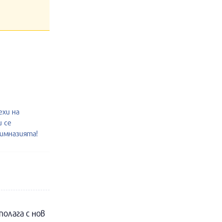
ехи на
и се
гимназията!
полага с нов