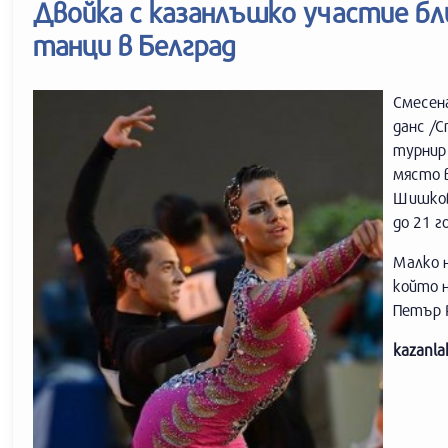
Двойка с казанлъшко участие бл
танци в Белград
Смесен
данс /С
турнир 
място 
Шишков
до 21 г
Малко н
който 
Петър 
kazanla