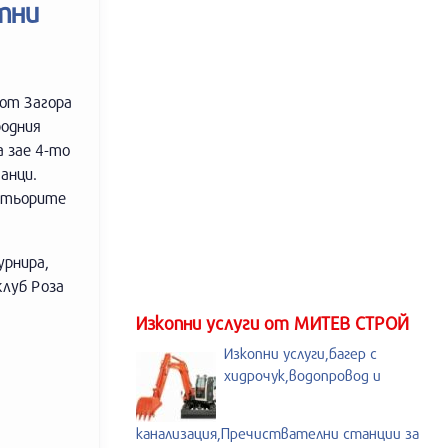
тни
 от Загора
родния
а зае 4-то
анци.
матьорите
урнира,
клуб Роза
Изкопни услуги от МИТЕВ СТРОЙ
Изкопни услуги,багер с
хидрочук,водопровод и
канализация,Пречиствателни станции за