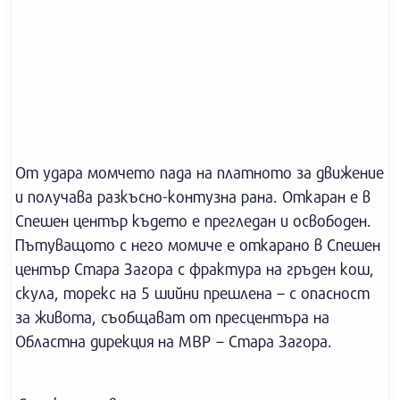
От удара момчето пада на платното за движение
и получава разкъсно-контузна рана. Откаран е в
Спешен център където е прегледан и освободен.
Пътуващото с него момиче е откарано в Спешен
център Стара Загора с фрактура на гръден кош,
скула, торекс на 5 шийни прешлена – с опасност
за живота, съобщават от пресцентъра на
Областна дирекция на МВР – Стара Загора.