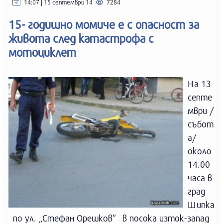
14:07 | 15 септември 14
7284
15- годишно момиче е с опасност за
живота след катастрофа с
мотоциклет
На 13
септе
мври /
събот
а/
около
14.00
часа в
град
Шипка
по ул. „Стефан Орешков” в посока изток-запад