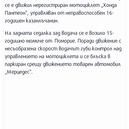
се е движил нерегистриран мотоциклет „Хонда
Пантеон”, управляван от неправоспособен 16-
годишен казанлъчанин.
На задната седалка зад водача се е возило 15-
годишно момиче от Поморие. Поради движение с
несъобразена скорост водачът губи контрол над
управлението на мотоциклета и се блъска в
паркиран срещу движението товарен автомобил
„Мерцедес”.