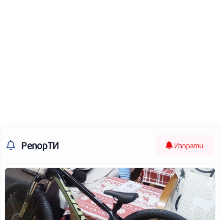
РепорТИ
Изпрати