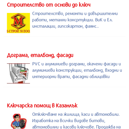
Строителство от основи до ключ
Строителство, ремонти и довършителни
работи, метални консртукции. ВиК и Ел.
инсталации, гипсокартон, фаянс..
Дограма, еталбонд, фасади
PVC и алуминиеви дограми, окачени фасади и
алуминиеви конструкции, еталбонд, входни и
интериорни врати, фасадни облицовки
Kлючарска помощ в Казанлък
Отключване на жилища, каси и автомобили.
Изработка на всички видове битови,
автомобилни и касови ключове. Продажба на