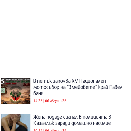
В петък започва XV Национален
мотосъбор на “Змейовете“ край Павел
баня
14:26 | 06 август 26
Жена подаде сигнал в полицията в
Казанлък заради домашно насилие
10:14 | 06 август 26