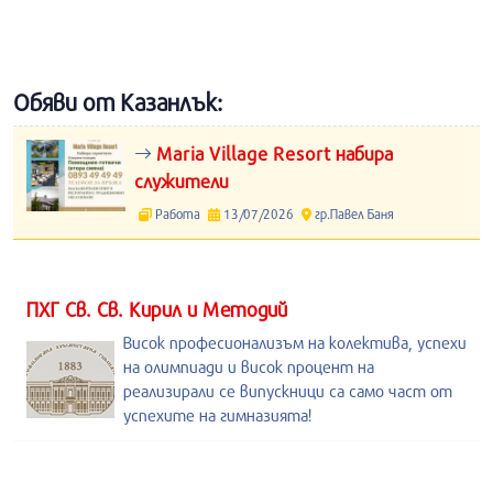
Обяви от Казанлък:
Maria Village Resort набира
служители
Работа
13/07/2026
гр.Павел Баня
ПХГ Св. Св. Кирил и Методий
Висок професионализъм на колектива, успехи
на олимпиади и висок процент на
реализирали се випускници са само част от
успехите на гимназията!