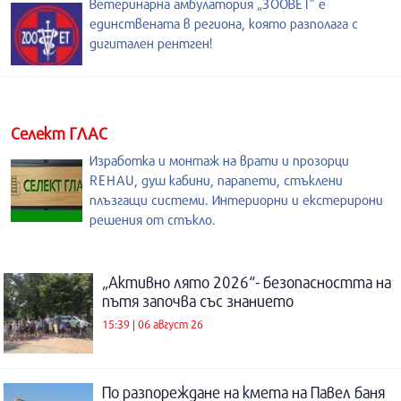
Ветеринарна амбулатория „ЗООВЕТ” е
единствената в региона, която разполага с
дигитален рентген!
Селект ГЛАС
Изработка и монтаж на врати и прозорци
REHAU, душ кабини, парапети, стъклени
плъзгащи системи. Интериорни и екстерирони
решения от стъкло.
„Активно лято 2026“- безопасността на
пътя започва със знанието
15:39 | 06 август 26
По разпореждане на кмета на Павел баня