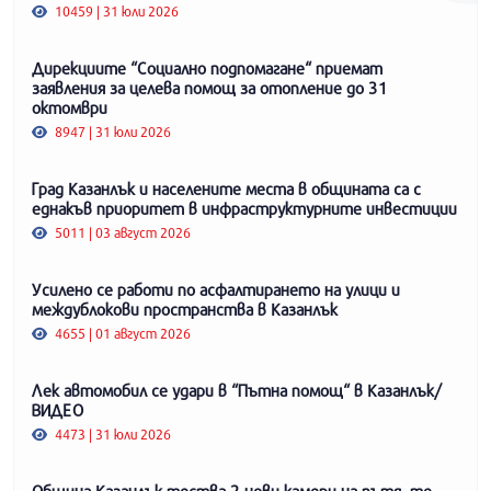
10459 | 31 юли 2026
Дирекциите “Социално подпомагане“ приемат
заявления за целева помощ за отопление до 31
октомври
8947 | 31 юли 2026
Град Казанлък и населените места в общината са с
еднакъв приоритет в инфраструктурните инвестиции
5011 | 03 август 2026
Усилено се работи по асфалтирането на улици и
междублокови пространства в Казанлък
4655 | 01 август 2026
Лек автомобил се удари в “Пътна помощ“ в Казанлък/
ВИДЕО
4473 | 31 юли 2026
Община Казанлък тества 2 нови камери на пътя, те