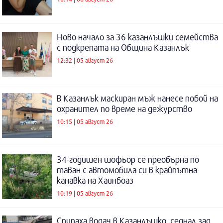
Ново начало за 36 казанлъшки семейства
с подкрепата на Община Казанлък
12:32 | 05 август 26
В Казанлък маскиран мъж нанесе побой на
охранител по време на дежурство
10:15 | 05 август 26
34-годишен шофьор се преобърна по
таван с автомобила си в крайпътна
канавка на Хаинбоаз
10:19 | 05 август 26
Спипаха водач в Казанлъшко, седнал зад