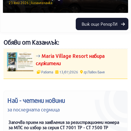
23 юли 2026 | казанлъчанка
Виж още РепорТИ
Обяви от Казанлък:
Maria Village Resort набира
служители
Работа
13/07/2026
гр.Павел Баня
Най - четени новини
за последната седмица
Започва прием на заявления за регистрационни номера
за МПС по избор за серия СТ 7001 ТР - СТ 7500 ТР