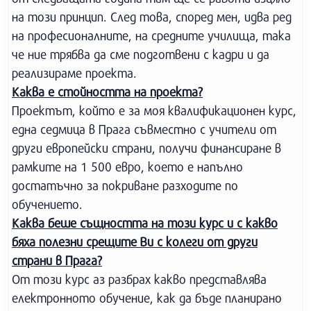
на този принцип. След това, според мен, идва ред
на професионалните, на средните училища, така
че ние трябва да сме подготвени с кадри и да
реализираме проекта.
Каква е стойността на проекта?
Проектът, който е за моя квалификационен курс,
една седмица в Прага съвместно с учители от
други европейски страни, получи финансиране в
рамките на 1 500 евро, което е напълно
достатъчно за покриване разходите по
обучението.
Каква беше същността на този курс и с какво
бяха полезни срещите Ви с колеги от други
страни в Прага?
От този курс аз разбрах какво представлява
електронното обучение, как да бъде планирано