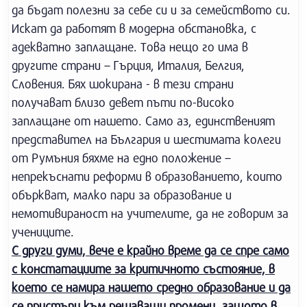
да бъдат полезни за себе си и за семейството си.
Искат да работят в модерна обстановка, с
адекватно заплащане. Това нещо го има в
другите страни – Гърция, Италия, Белгия,
Словения. Бях шокирана - в тези страни
получават близо девет пъти по-високо
заплащане от нашето. Само аз, единственият
представител на България и шестимата колеги
от Румъния бяхме на едно положение –
непрекъснати реформи в образованието, които
объркват, малко пари за образование и
немотивираност на учителите, да не говорим за
учениците.
С други думи, вече е крайно време да се спре само
с констатациите за критичното състояние, в
което се намира нашето средно образование и да
се пристъпи към решаващи промени, защото в