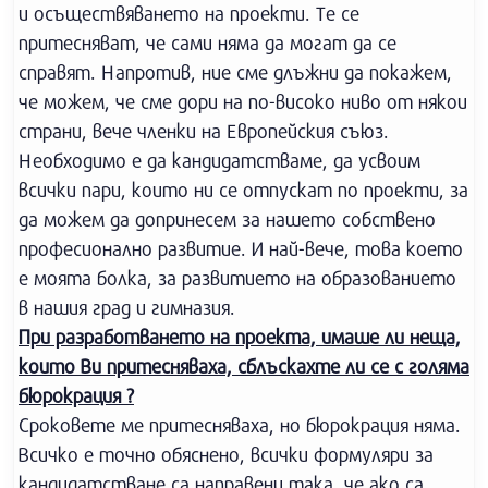
и осъществяването на проекти. Те се
притесняват, че сами няма да могат да се
справят. Напротив, ние сме длъжни да покажем,
че можем, че сме дори на по-високо ниво от някои
страни, вече членки на Европейския съюз.
Необходимо е да кандидатстваме, да усвоим
всички пари, които ни се отпускат по проекти, за
да можем да допринесем за нашето собствено
професионално развитие. И най-вече, това което
е моята болка, за развитието на образованието
в нашия град и гимназия.
При разработването на проекта, имаше ли неща,
които Ви притесняваха, сблъскахте ли се с голяма
бюрокрация ?
Сроковете ме притесняваха, но бюрокрация няма.
Всичко е точно обяснено, всички формуляри за
кандидатстване са направени така, че ако са