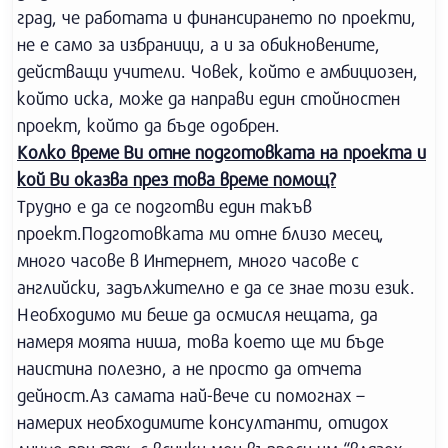
град, че работата и финансирането по проекти,
не е само за избраници, а и за обикновените,
действащи учители. Човек, който е амбициозен,
който иска, може да направи един стойностен
проект, който да бъде одобрен.
Колко време Ви отне подготовката на проекта и
кой Ви оказва през това време помощ?
Трудно е да се подготви един такъв
проект.Подготовката ми отне близо месец,
много часове в Интернет, много часове с
английски, задължително е да се знае този език.
Необходимо ми беше да осмисля нещата, да
намеря моята ниша, това което ще ми бъде
наистина полезно, а не просто да отчета
дейност.Аз самата най-вече си помогнах –
намерих необходимите консултанти, отидох