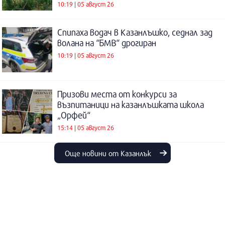
10:19 | 05 август 26
Спипаха водач в Казанлъшко, седнал зад
волана на “БМВ“ дрогиран
10:19 | 05 август 26
Призови места от конкурси за
възпитаници на казанлъшката школа
„Орфей“
15:14 | 05 август 26
Още новини от Казанлък