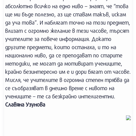
абсолютно всичко на едно ниво – знаят, че “това
ще ми бъде полезно, аз ще ставам такъв, искам
да уча това”. И наблягат точно на този предмет,
влизат с огромно желание в тези часове, търсят
учителите за повече информация. Докато
другите предмети, които останаха, и то на
национално ниво, да се преподават по старите
методики, не могат да мотивират учениците,
крайно безинтересно им е и дори бягат от часове.
Мисля, че учителите в огромна степен трябва да
се съобразяват в днешно време с нивото на
учениците – те са безкрайно интелигентни.
Славяна Узунова