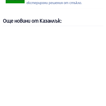
екстерирони решения от стъкло.
Още новини от Казанлък: