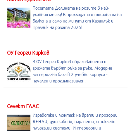
Посетете Долината на розите в най-
уханния месец! В прохладата и тишината на
Балкана и само на минути от Казанлък и
Празник на розата 2025!
ОУ Георги Кирков
В ОУ Георги Кирков образованието и
грижата вървят ръка за ръка. Модерна
материална база в 2 учебни корпуса -
начален и прогимназиален.
Селект ГЛАС
Изработка и монтаж на врати и прозорци
REHAU, душ кабини, парапети, стъклени
плъзгащи системи. Интериорни и