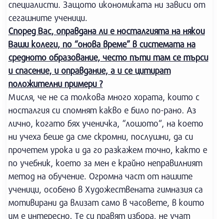
специалисти. Защото икономиката ни зависи от
сегашните ученици.
Според Вас, оправдана ли е носталгията на някои
Ваши колеги, по “онова време” в системата на
средното образование, често пъти там се търси
и спасение, и оправдание, а и се цитират
положителни примери ?
Мисля, че не са толкова много хората, които с
носталгия си спомнят какво е било по-рано. Аз
лично, когато бях ученичка, “лошото“, на което
ни учеха беше да сме скромни, послушни, да си
прочетем урока и да го разкажем точно, както е
по учебник, което за мен е крайно неправилният
метод на обучение. Огромна част от нашите
ученици, особено в Художествената гимназия са
мотивирани да влизат само в часовете, в които
им е интересно. Те си правят избора, не учат