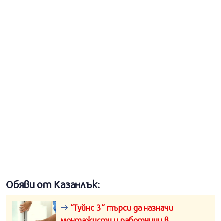
Обяви от Казанлък:
“Туйнс 3“ търси да назначи
монтажисти и работници в