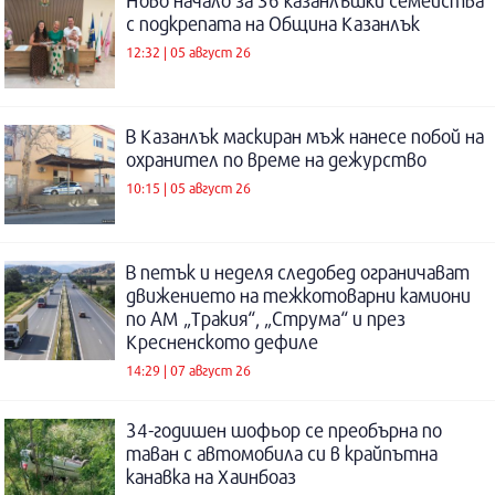
Ново начало за 36 казанлъшки семейства
с подкрепата на Община Казанлък
12:32 | 05 август 26
В Казанлък маскиран мъж нанесе побой на
охранител по време на дежурство
10:15 | 05 август 26
В петък и неделя следобед ограничават
движението на тежкотоварни камиони
по АМ „Тракия“, „Струма“ и през
Кресненското дефиле
14:29 | 07 август 26
34-годишен шофьор се преобърна по
таван с автомобила си в крайпътна
канавка на Хаинбоаз