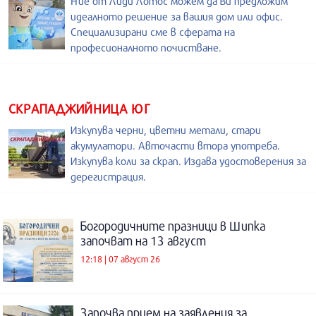
Ние от Лиди Лотос можем да Ви предложим
идеалното решение за вашия дом или офис.
Специализирани сме в сферата на
професионалното почистване.
СКРАПАДЖИЙНИЦА ЮГ
Изкупува черни, цветни метали, стари
акумулатори. Авточасти втора употреба.
Изкупува коли за скрап. Издава удостоверения за
дерегистрация.
Богородичните празници в Шипка
започват на 13 август
12:18 | 07 август 26
Започва прием на заявления за