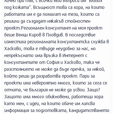
лично при тях, с всички мои въпроси им “влязох
под кожата”. Всъщност това са хора, на които
работата им е да помагат на тези, които са
решили да създадат някакъв стойностен
проект.Регионален консултант на моя проект
беше Венци Киров в Пловдив. В последствие
изместиха регионалната консултантска служба в
Хасково, това е твърде неудобно за нас, но
непрекъснато има връзка в Интернет с
консултантите от София и Хасково, така че
разстоянието не може да бъде пречка, за някой,
който реши да разработва проект. Пари за
проекти има невероятно много, които за сега се
отчита, че България не може да усвои. Защо?
Защото има много обикновени, работещи хора
като мен, с идеи, на които обаче им липсва
информация за подготовката, кандидатстването