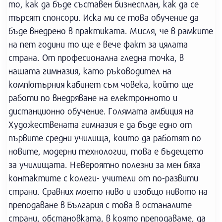
то, как да бъде съставен бизнесплан, как да се
търсят спонсори. Иска ми се това обучение да
бъде внедрено в практиката. Мисля, че в рамките
на пет години то ще е вече факт за цялата
страна. От професионална гледна точка, в
нашата гимназия, като ръководител на
компютърния кабинет съм човека, който ще
работи по внедряване на електронното и
дистанционно обучение. Голямата амбиция на
Художествената гимназия е да бъде едно от
първите средни училища, които да работят по
новите, модерни технологии, това е бъдещето
за училищата. Невероятно полезни за мен бяха
контактите с колеги- учители от по-развити
страни. Сравних моето ниво и изобщо нивото на
преподаване в България с това в останалите
страни, обстановката, в която преподаваме, да