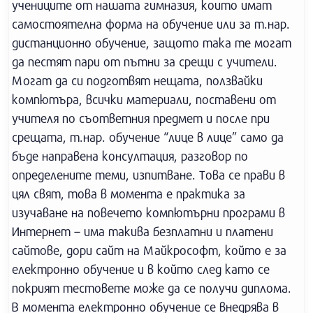
учениците от нашата гимназия, които имат
самостоятелна форма на обучение или за т.нар.
дистанционно обучение, защото така те могат
да пестят пари от пътни за срещи с учители.
Могат да си подготвят нещата, ползвайки
компютъра, всички материали, поставени от
учителя по съответния предмет и после при
срещата, т.нар. обучение “лице в лице” само да
бъде направена консултация, разговор по
определените теми, изпитване. Това се прави в
цял свят, това в момента е практика за
изучаване на повечето компютърни програми в
Интернет – има такива безплатни и платени
сайтове, дори сайт на Майкрософт, който е за
електронно обучение и в който след като се
покрият тестовете може да се получи диплома.
В момента електронно обучение се внедрява в