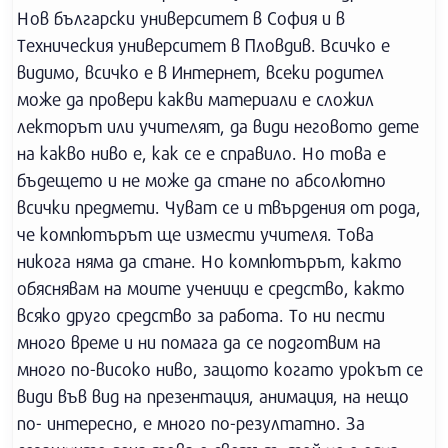
Нов български университет в София и в
Техническия университет в Пловдив. Всичко е
видимо, всичко е в Интернет, всеки родител
може да провери какви материали е сложил
лекторът или учителят, да види неговото дете
на какво ниво е, как се е справило. Но това е
бъдещето и не може да стане по абсолютно
всички предмети. Чуват се и твърдения от рода,
че компютърът ще измести учителя. Това
никога няма да стане. Но компютърът, както
обяснявам на моите ученици е средство, както
всяко друго средство за работа. То ни пести
много време и ни помага да се подготвим на
много по-високо ниво, защото когато урокът се
види във вид на презентация, анимация, на нещо
по- интересно, е много по-резултатно. За