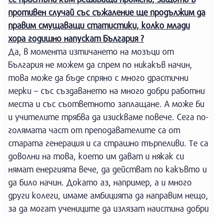
противен случай със съжаление ще продължим да
правим смущаващи статистики, колко млади
хора годишно напускат България ?
Да, в момента изтичането на мозъци от
България не можем да спрем по никакъв начин,
това може да бъде спряно с много драстични
мерки – със създаването на много добри работни
места и със съответното заплащане. А може би
и учителите трябва да изискваме повече. Сега по-
голямата част от преподавателите са от
старата генерация и са страшно търпеливи. Те са
доволни на това, което им дават и някак си
нямат енергията вече, да действат по какъвто и
да било начин. Докато аз, например, а и много
други колеги, имаме амбицията да направим нещо,
за да могат учениците да излязат наистина добри