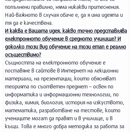
попълнени правилно, няма никакви притеснения.
Най-важното в случая обаче е, да я има идеята и
тя да е качествена.
И каква е Вашата идея, какво точно представлява
електронното обучение в средното училище? И
доколко този вид обучение на този етап е реално
осъществимо?
Същността на електронното обучение е
поставяне в сайтове в Интернет на лекционни
материали, на презентации, които обясняват
теорията по съответен предмет – освен по
информатика и информационни технологии, по
физика, химия, биология, история на изкуството,
математика, разработване на тестове, които
учениците могат да правят и в училище, и в
къщи. Това е много добра методика за работа за