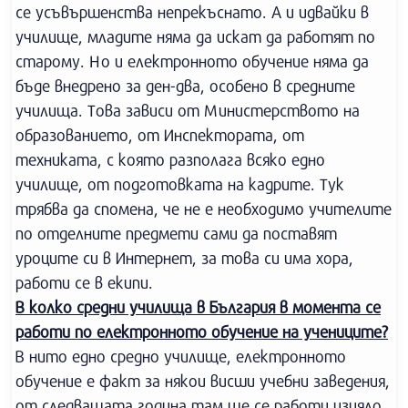
се усъвършенства непрекъснато. А и идвайки в
училище, младите няма да искат да работят по
старому. Но и електронното обучение няма да
бъде внедрено за ден-два, особено в средните
училища. Това зависи от Министерството на
образованието, от Инспектората, от
техниката, с която разполага всяко едно
училище, от подготовката на кадрите. Тук
трябва да спомена, че не е необходимо учителите
по отделните предмети сами да поставят
уроците си в Интернет, за това си има хора,
работи се в екипи.
В колко средни училища в България в момента се
работи по електронното обучение на учениците?
В нито едно средно училище, електронното
обучение е факт за някои висши учебни заведения,
от следващата година там ще се работи изцяло