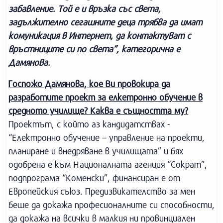
забавление. Той е и връзка със света,
задължително сегашните деца трябва да имат
комуникация в Интернет, да контактуват с
връстниците си по света”, категорична е
Дамянова.
Госпожо Дамянова, кое Ви провокира да
разработите проект за елкетронно обучение в
средното училище? Каква е същността му?
Проектът, с който аз кандидатствах -
“Електронно обучение – управление на проекти,
планиране и внедряване в училищата” и бях
одобрена е към Националната агенция “Сократ”,
подпрограма “Коменски”, финансиран е от
Европейския съюз. Предизвикателство за мен
беше да докажа професионалните си способности,
да докажа на всички в малкия ни провинциален