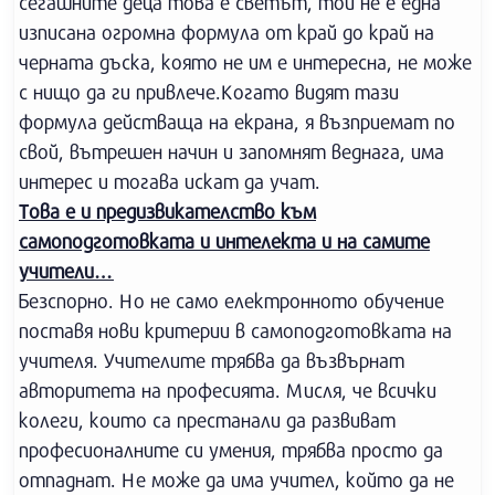
сегашните деца това е светът, той не е една
изписана огромна формула от край до край на
черната дъска, която не им е интересна, не може
с нищо да ги привлече.Когато видят тази
формула действаща на екрана, я възприемат по
свой, вътрешен начин и запомнят веднага, има
интерес и тогава искат да учат.
Това е и предизвикателство към
самоподготовката и интелекта и на самите
учители…
Безспорно. Но не само електронното обучение
поставя нови критерии в самоподготовката на
учителя. Учителите трябва да възвърнат
авторитета на професията. Мисля, че всички
колеги, които са престанали да развиват
професионалните си умения, трябва просто да
отпаднат. Не може да има учител, който да не