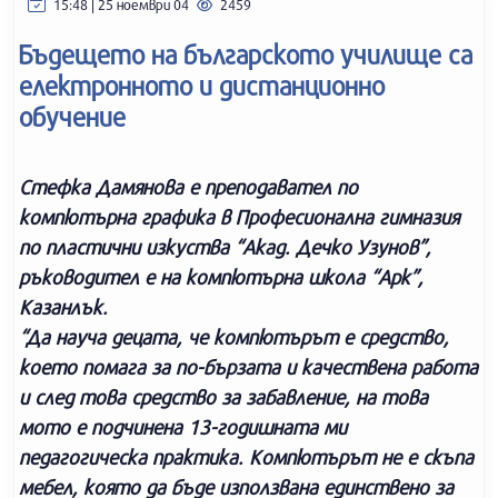
15:48 | 25 ноември 04
2459
Бъдещето на българското училище са
електронното и дистанционно
обучение
Стефка Дамянова е преподавател по
компютърна графика в Професионална гимназия
по пластични изкуства “Акад. Дечко Узунов”,
ръководител е на компютърна школа “Арк”,
Казанлък.
“Да науча децата, че компютърът е средство,
което помага за по-бързата и качествена работа
и след това средство за забавление, на това
мото е подчинена 13-годишната ми
педагогическа практика. Компютърът не е скъпа
мебел, която да бъде използвана единствено за