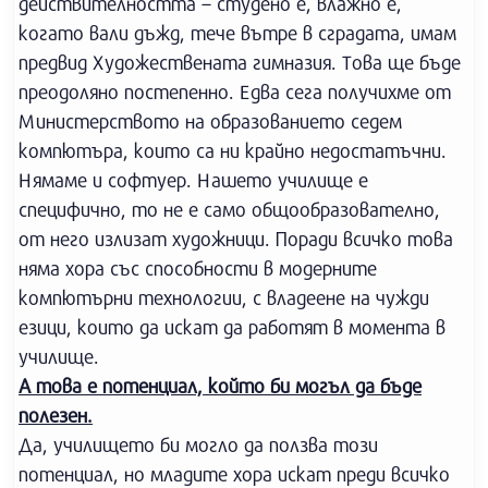
действителността – студено е, влажно е,
когато вали дъжд, тече вътре в сградата, имам
предвид Художествената гимназия. Това ще бъде
преодоляно постепенно. Едва сега получихме от
Министерството на образованието седем
компютъра, които са ни крайно недостатъчни.
Нямаме и софтуер. Нашето училище е
специфично, то не е само общообразователно,
от него излизат художници. Поради всичко това
няма хора със способности в модерните
компютърни технологии, с владеене на чужди
езици, които да искат да работят в момента в
училище.
А това е потенциал, който би могъл да бъде
полезен.
Да, училището би могло да ползва този
потенциал, но младите хора искат преди всичко