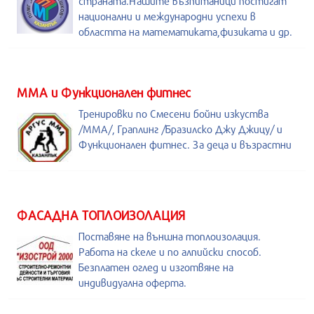
страната.Нашите възпитаници постигат
национални и международни успехи в
областта на математиката,физиката и др.
ММА и Функционален фитнес
Тренировки по Смесени бойни изкуства
/MMA/, Граплинг /Бразилско Джу Джицу/ и
Функционален фитнес. За деца и възрастни
ФАСАДНА ТОПЛОИЗОЛАЦИЯ
Поставяне на външна топлоизолация.
Работа на скеле и по алпийски способ.
Безплатен оглед и изготвяне на
индивидуална оферта.