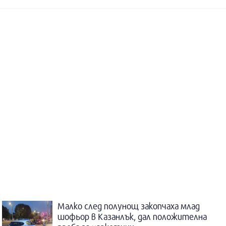
Малко след полунощ закопчаха млад
шофьор в Казанлък, дал положителна