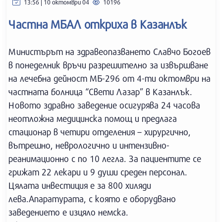
13:56 | 10 октомври 04
10196
Частна МБАЛ откриха в Казанлък
Министърът на здравеопазването Славчо Богоев
в понеделник връчи разрешително за извършване
на лечебна дейност МБ-296 от 4-ти октомври на
частната болница “Свети Лазар” в Казанлък.
Новото здравно заведение осигурява 24 часова
неотложна медицинска помощ и предлага
стационар в четири отделения – хирургично,
вътрешно, неврологично и интензивно-
реанимационно с по 10 легла. За пациентите се
грижат 22 лекари и 9 души среден персонал.
Цялата инвестиция е за 800 хиляди
лева.Апаратурата, с която е оборудвано
заведението е изцяло немска.