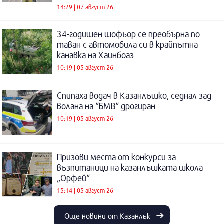
14:29 | 07 август 26
34-годишен шофьор се преобърна по
таван с автомобила си в крайпътна
канавка на Хаинбоаз
10:19 | 05 август 26
Спипаха водач в Казанлъшко, седнал зад
волана на “БМВ“ дрогиран
10:19 | 05 август 26
Призови места от конкурси за
възпитаници на казанлъшката школа
„Орфей“
15:14 | 05 август 26
Още новини от Казанлък