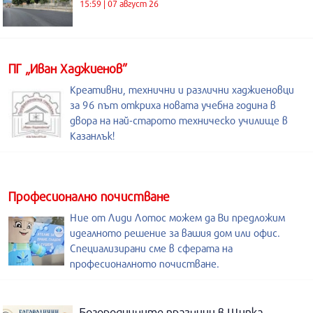
15:59 | 07 август 26
ПГ „Иван Хаджиенов”
Креативни, технични и различни хаджиеновци
за 96 път откриха новата учебна година в
двора на най-старото техническо училище в
Казанлък!
Професионално почистване
Ние от Лиди Лотос можем да Ви предложим
идеалното решение за вашия дом или офис.
Специализирани сме в сферата на
професионалното почистване.
Богородичните празници в Шипка