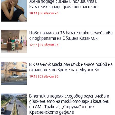
Жена подаде сигнал в полицията в
Казанлък заради домашно насилие
10:14 | 06 август 26
Ново начало за 36 казанлъшки семейства
с подкрепата на Община Казанлък
12:32 | 05 август 26
В Казанлък маскиран мъж нанесе побой на
охранител по време на дежурство
10:15 | 05 август 26
В петък и неделя следобед ограничават
движението на тежкотоварни камиони
по АМ „Тракия“, „Струма“ и през
Кресненското дефиле