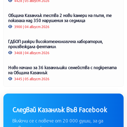
4428 | 05 август 2026
Община Казанлък тества 2 нови камери на пътя, те
показаха над 350 нарушения за седмица
3900 | 04 август 2026
ГДБОП разкри високотехнологична лаборатория,
произвеждала фентанил
3468 | 04 август 2026
Ново начало за 36 казанлъшки семейства с подкрепата
на Община Казанлък
3445 | 05 август 2026
Следвай Казанлък във Facebook
Включи се с повече от 20 000 души, за да