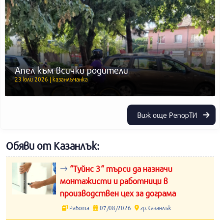
Апел към всички родители
23 юли 2026 | казанлъчанка
Виж още РепорТИ
Обяви от Казанлък:
“Туйнс 3“ търси да назначи
монтажисти и работници в
производствен цех за дограма
Работа
07/08/2026
гр.Казанлък