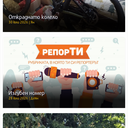
Откраднато колело
30 юли 2026 | Ян
Изгубен номер
28 юли 2026 | Деян