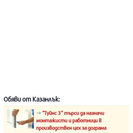
Обяви от Казанлък:
“Туйнс 3“ търси да назначи
монтажисти и работници в
производствен цех за дограма