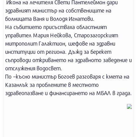
Икона на лечителя Свети Пантелеймон дари
здравният министър на собствениците на
болницата Ваня и Володя Игнатови.
На събитието присъстваха областният
управител Мария Нейкова, Старозагорският
митрополит Галактион, шефове на здравни
институции от региона. Дъжд за берекет
съпроводи откриването на здравното заведение и
отслужения водосвет.
По –късно министър Богоев разговаря с кмета на
Казанлък за проблемите в местното
здравеопазване и финансирането на МБАЛ в града.