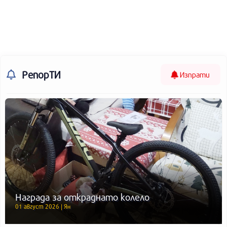
РепорТИ
Изпрати
Награда за откраднато колело
01 август 2026 | Ян