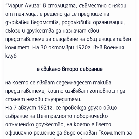
“Мария Луиза” в столицата, съвместно с някои
от тия лица, е решено да се предпише на
държавни ведомства, родолюбиви организации,
съюзи и дружества да назначат свои
представители за създаване на общ инициативен
комитет. На 30 октомври 1920г. във Военния
клуб
е свикано второ събрание
на което се явяват седемнадесет такива
представители, които изявяват готовност да
станат негови съучредители.
На 7 август 1921г. се провежда друго общо
събрание на Централното поборническо-
опълченско дружество, на което е взето
официално решение да бъде основан “Комитет за