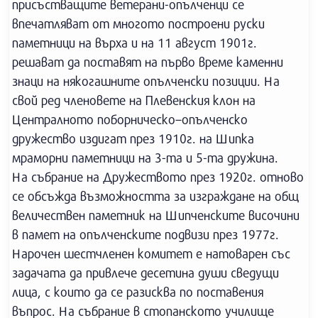
присъстващите ветерани-опълченци се
впечатляват от многото построени руски
паметници на върха и на 11 август 1901г.
решават да поставят на първо време каменни
знаци на някогашните опълченски позиции. На
свой ред членовете на Плевенския клон на
Централното поборническо–опълченско
дружество издигат през 1910г. на Шипка
мраморни паметници на 3-та и 5-та дружина.
На събрание на Дружеството през 1920г. отново
се обсъжда възможността за изграждане на общ
величествен паметник на Шипченските височини
в памет на опълченските подвизи през 1977г.
Нарочен шестчленен комитет е натоварен със
задачата да привлече десетина души сведущи
лица, с които да се разисква по поставения
въпрос. На събрание в стопанското училище