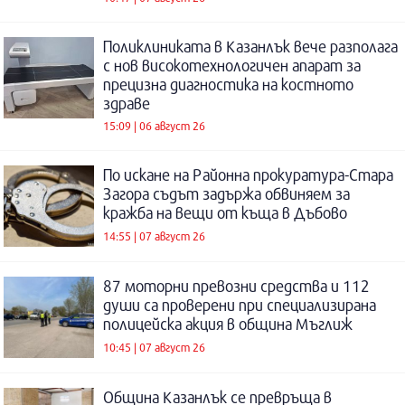
Поликлиниката в Казанлък вече разполага
с нов високотехнологичен апарат за
прецизна диагностика на костното
здраве
15:09 | 06 август 26
По искане на Районна прокуратура-Стара
Загора съдът задържа обвиняем за
кражба на вещи от къща в Дъбово
14:55 | 07 август 26
87 моторни превозни средства и 112
души са проверени при специализирана
полицейска акция в община Мъглиж
10:45 | 07 август 26
Община Казанлък се превръща в