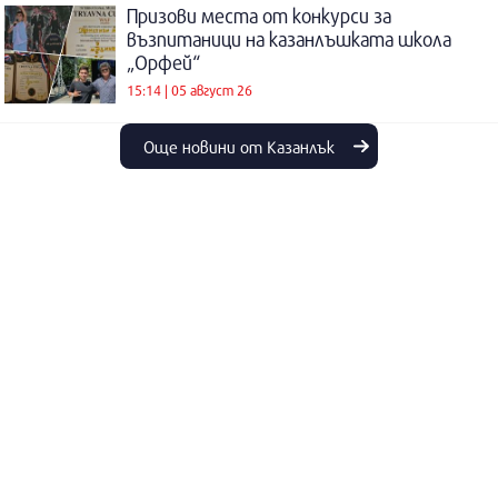
Призови места от конкурси за
възпитаници на казанлъшката школа
„Орфей“
15:14 | 05 август 26
Още новини от Казанлък