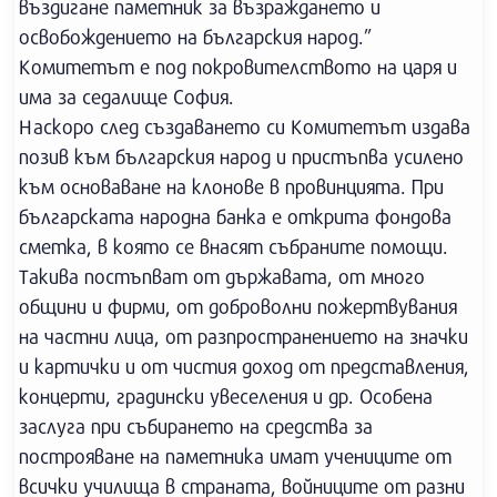
въздигане паметник за възраждането и
освобождението на българския народ.”
Комитетът е под покровителството на царя и
има за седалище София.
Наскоро след създаването си Комитетът издава
позив към българския народ и пристъпва усилено
към основаване на клонове в провинцията. При
българската народна банка е открита фондова
сметка, в която се внасят събраните помощи.
Такива постъпват от държавата, от много
общини и фирми, от доброволни пожертвувания
на частни лица, от разпространението на значки
и картички и от чистия доход от представления,
концерти, градински увеселения и др. Особена
заслуга при събирането на средства за
построяване на паметника имат учениците от
всички училища в страната, войниците от разни