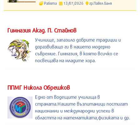
Работа
13/07/2026
гр.Павел Баня
Гимназия Акад. П. Стайнов
Училище, запазило добрите традиции и
доразвиващо ги в нашето модерно
съвремие. Гимназия, в която всичко се
посвещава на младите хора.
ППМГ Никола Обрешков
Едно от водещите училища в
страната.Нашите възпитаници постигат
национални и международни успехи в
областта на математиката,физиката и др.