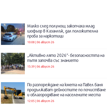
Малко след полунощ закопчаха млад
шофьор в Казанлък, дал положителна
проба за наркотици
10:08 | 06 август 26
„Активно лято 2026“- безопасността на
пътя започва със знанието
15:39 | 06 август 26
По разпореждане на кмета на Павел баня
продължават дейностите по почистване
и облагородяване на населените места
12:05 | 06 август 26