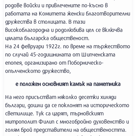
родове войски и привлечените по-късно в
работата на Комитета женски благотворителни
дружества в столицата. В тази
високоблагородна и родолюбива цел се включва
цялата българска общественост.
На 24 февруари 1922г. по време на тържеството
по случай 45-годишнината от Шипченската
епопея, организирано от Поборническо-
опълченското дружество,
е положен основният камък на паметника
На него присъстват няколко десетки хиляди
българи, дошли да се поклонят на историческото
светилище. Тук са царят, търновският
митрополит Филип с многобройно духовенство и
голям брой представители на обществеността.