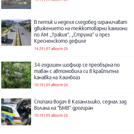
В петък и неделя следобед ограничават
движението на тежкотоварни камиони
по АМ „Тракия“, „Струма“ и през
Кресненското дефиле
14:29 | 07 август 26
34-годишен шофьор се преобърна по
таван с автомобила си в крайпътна
канавка на Хаинбоаз
10:19 | 05 август 26
Спипаха водач в Казанлъшко, седнал зад
волана на “БМВ“ дрогиран
10:19 | 05 август 26