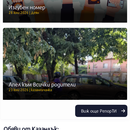
Изгубен номер
28 юли 2026 | Деян
Апел към всички родители
23 юли 2026 | казанлъчанка
Виж още РепорТИ
Обяви от Казанлък: