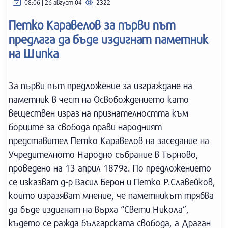
08:06 | 26 август 04
2322
Петко Каравелов за първи път
предлага да бъде издигнат паметник
на Шипка
За първи път предложение за изграждане на
паметник в чест на Освобождението като
веществен израз на признателността към
борците за свобода прави народният
представител Петко Каравелов на заседание на
Учредителното Народно събрание в Търново,
проведено на 13 април 1879г. По предложението
се изказват д-р Васил Берон и Петко Р.Славейков,
които изразяват мнение, че паметникът трябва
да бъде издигнат на върха “Свети Никола”,
където се ражда българската свобода, а Драган