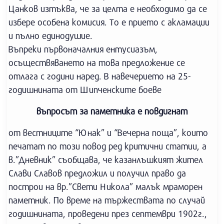
Цанков изтъква, че за целта е необходимо да се
избере особена комисия. То е прието с акламации
и пълно единодушие.
Въпреки първоначалния ентусиазъм,
осъществяването на това предложение се
отлага с години наред. В навечерието на 25-
годишнината от Шипченските боеве
въпросът за паметника е повдигнат
от вестниците “Юнак” и “Вечерна поща”, които
печатат по този повод ред критични статии, а
в.”Дневник” съобщава, че казанлъшкият жител
Слави Славов предложил и получил право да
построи на вр.”Свети Никола” малък мраморен
паметник. По време на тържествата по случай
годишнината, проведени през септември 1902г.,