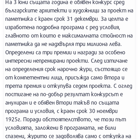
На 3 юни същата година е обявен конкурс сред
българските архитекти и художници за проект на
паметника с краен срок 31 декември. За целта е
изработена подробна програма с ред условия,
главното от които е максималната стойност на
паметника да не надхвърля три милиона лева.
Определени са три премии и награди за особено
интересни непремирани проекти. След изтичане
на определения срок нарочно жури, състоящо се
от компетентни лица, присъжда само втора и
трета премия и откупува седем проекта. С оглед
постигане на по-добър резултат конкурсът е
анулиран и е обявен втори такъв по същата
програма и условия, с краен срок 30 ноември
1925г. Поради обстоятелството, че този път
условията, заложени в програмата, не били
спазени, журито се задоволява само с откупка на