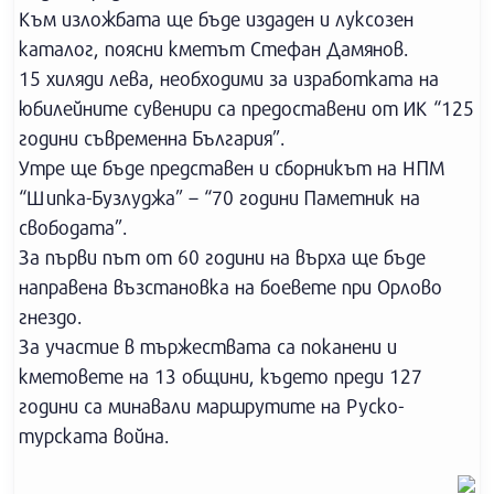
Към изложбата ще бъде издаден и луксозен
каталог, поясни кметът Стефан Дамянов.
15 хиляди лева, необходими за изработката на
юбилейните сувенири са предоставени от ИК “125
години съвременна България”.
Утре ще бъде представен и сборникът на НПМ
“Шипка-Бузлуджа” – “70 години Паметник на
свободата”.
За първи път от 60 години на върха ще бъде
направена възстановка на боевете при Орлово
гнездо.
За участие в тържествата са поканени и
кметовете на 13 общини, където преди 127
години са минавали маршрутите на Руско-
турската война.