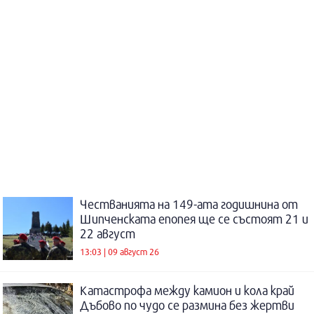
Честванията на 149-ата годишнина от
Шипченската епопея ще се състоят 21 и
22 август
13:03 | 09 август 26
Катастрофа между камион и кола край
Дъбово по чудо се размина без жертви