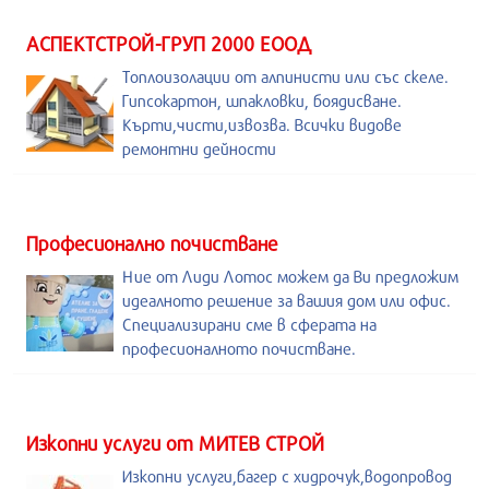
АСПЕКТСТРОЙ-ГРУП 2000 ЕООД
Топлоизолации от алпинисти или със скеле.
Гипсокартон, шпакловки, боядисване.
Кърти,чисти,извозва. Всички видове
ремонтни дейности
Професионално почистване
Ние от Лиди Лотос можем да Ви предложим
идеалното решение за вашия дом или офис.
Специализирани сме в сферата на
професионалното почистване.
Изкопни услуги от МИТЕВ СТРОЙ
Изкопни услуги,багер с хидрочук,водопровод