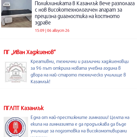
Поликлиниката в Казанлък вече разполага
с нов високотехнологичен апарат за
прецизна диагностика на костното
здраве
15:09 | 06 август 26
ПГ „Иван Хаджиенов”
Креативни, технични и различни хаджиеновци
за 96 път откриха новата учебна година в
двора на най-старото техническо училище в
Казанлък!
ПГЛПТ Казанлък
Една от най-престижните гимназии! Целта на
екипа на гимназията е да продължава да бъде
училище за подготовка на високомотивирани