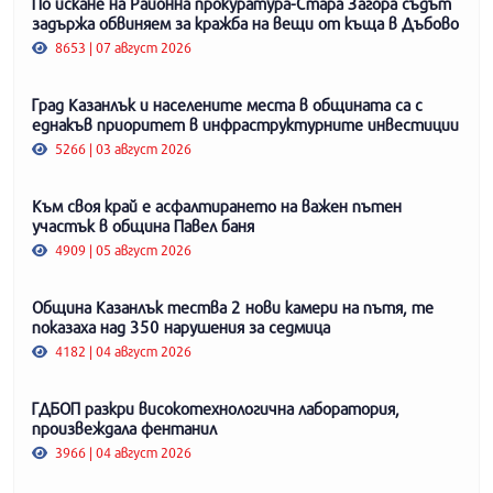
По искане на Районна прокуратура-Стара Загора съдът
задържа обвиняем за кражба на вещи от къща в Дъбово
8653 | 07 август 2026
Град Казанлък и населените места в общината са с
еднакъв приоритет в инфраструктурните инвестиции
5266 | 03 август 2026
Към своя край е асфалтирането на важен пътен
участък в община Павел баня
4909 | 05 август 2026
Община Казанлък тества 2 нови камери на пътя, те
показаха над 350 нарушения за седмица
4182 | 04 август 2026
ГДБОП разкри високотехнологична лаборатория,
произвеждала фентанил
3966 | 04 август 2026