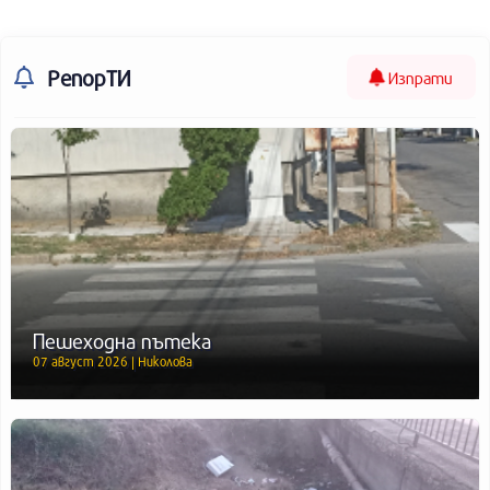
РепорТИ
Изпрати
Пешеходна пътека
07 август 2026 | Николова