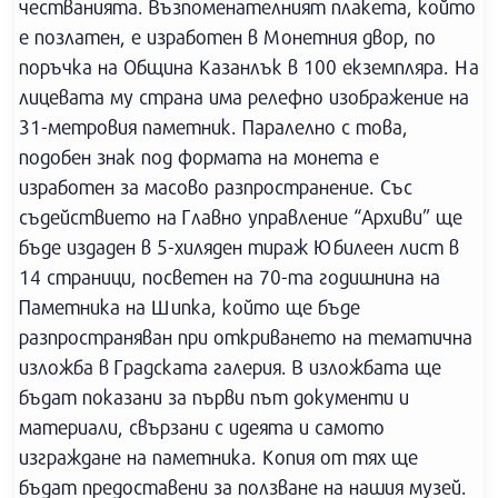
честванията. Възпоменателният плакета, който
е позлатен, е изработен в Монетния двор, по
поръчка на Община Казанлък в 100 екземпляра. На
лицевата му страна има релефно изображение на
31-метровия паметник. Паралелно с това,
подобен знак под формата на монета е
изработен за масово разпространение. Със
съдействието на Главно управление “Архиви” ще
бъде издаден в 5-хиляден тираж Юбилеен лист в
14 страници, посветен на 70-та годишнина на
Паметника на Шипка, който ще бъде
разпространяван при откриването на тематична
изложба в Градската галерия. В изложбата ще
бъдат показани за първи път документи и
материали, свързани с идеята и самото
изграждане на паметника. Копия от тях ще
бъдат предоставени за ползване на нашия музей.