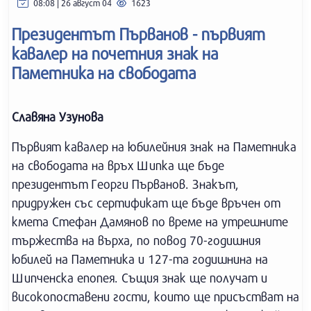
08:08 | 26 август 04
1623
Президентът Първанов - първият
кавалер на почетния знак на
Паметника на свободата
Славяна Узунова
Първият кавалер на юбилейния знак на Паметника
на свободата на връх Шипка ще бъде
президентът Георги Първанов. Знакът,
придружен със сертификат ще бъде връчен от
кмета Стефан Дамянов по време на утрешните
тържества на върха, по повод 70-годишния
юбилей на Паметника и 127-та годишнина на
Шипченска епопея. Същия знак ще получат и
високопоставени гости, които ще присъстват на