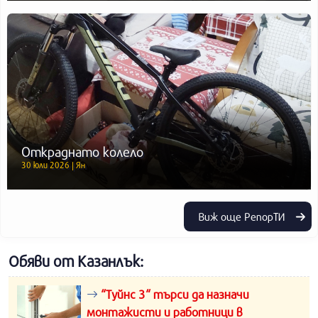
Откраднато колело
30 юли 2026 | Ян
Виж още РепорТИ
Обяви от Казанлък:
“Туйнс 3“ търси да назначи
монтажисти и работници в