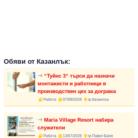
Обяви от Казанлък:
“Туйнс 3“ търси да назначи
монтажисти и работници в
производствен цех за дограма
Работа
07/08/2026
гр.Казанлък
Maria Village Resort набира
служители
Работа
13/07/2026
гр.Павел Баня