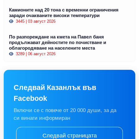
Камионите над 20 тона с временни ограничения
заради очакваните високи температури
3445 | 03 август 2026
По разпореждане на кмета на Павел баня
продължават дейностите по почистване и
облагородяване на населените места
3289 | 06 август 2026
Следвай Казанлък във
Facebook
Включи се с повече от 20 000 души, за да
си винаги информиран
Следвай страницата