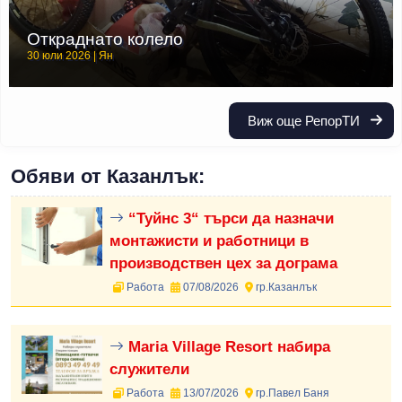
Откраднато колело
30 юли 2026 | Ян
Виж още РепорТИ
Обяви от Казанлък:
“Туйнс 3“ търси да назначи
монтажисти и работници в
производствен цех за дограма
Работа
07/08/2026
гр.Казанлък
Maria Village Resort набира
служители
Работа
13/07/2026
гр.Павел Баня