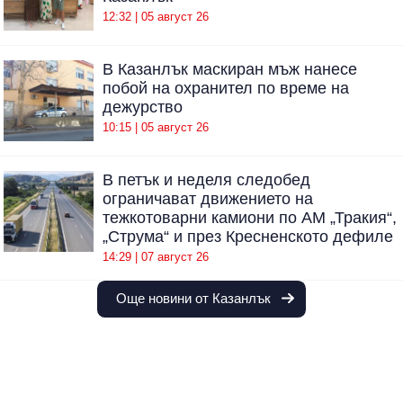
12:32 | 05 август 26
В Казанлък маскиран мъж нанесе
побой на охранител по време на
дежурство
10:15 | 05 август 26
В петък и неделя следобед
ограничават движението на
тежкотоварни камиони по АМ „Тракия“,
„Струма“ и през Кресненското дефиле
14:29 | 07 август 26
Още новини от Казанлък