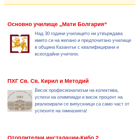
Основно училище „Мати Болгария“
Над 30 години училището ни утвърждава
името си на желано и предпочитано училище
в община Казанлък с квалифицирани и
всеотдайни учители.
ПХГ Св. Св. Кирил и Методий
Висок професионализъм на колектива,
успехи на олимпиади и висок процент на
реализирали се випускници са само част от
успехите на гимназията!
Отоплителни инсталации-Кибо 2