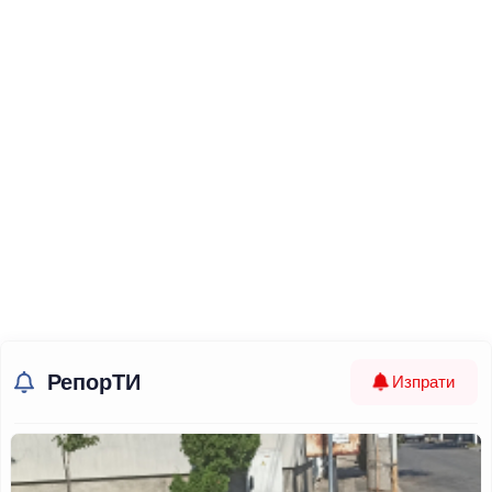
РепорТИ
Изпрати