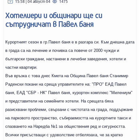
15:58 | 04 август 04
1475
Хотелиери и общинари ще си
сътрудничат в Павел баня
Курортният сезон в гр.Павел баня е в разгара си. Към днешна дата
в града са на лечение и почивка са повече от 2000 чужди и
български граждани, настанени в лечебни заведения, хотели и
частни квартири.
Във връзка с това днес Кмета на Община Павел баня Станимир
Раденски покани на среща управителите на: "ПРО" ЕАД Павел
баня, ЕАД "СБР - НК" Павел баня, курортен комплекс "Милениум"
и представители на семейните хотели. На срещата бяха
разисквани проблеми, свързани с чистотата на града, поддържане
на парковото пространство, събираемостта на курортните такси и
спазването на Наредба №1 за обществения ред и сигурността.
Всички присъстващи с удоволствие отбелязаха, че за кратко