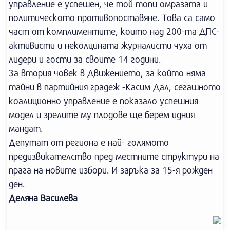
управление е успешен, че той топи омразата и
политическото противопоставяне. Това са само
част от комплиментите, които над 200-та ДПС-
активисти и неколцината журналисти чуха от
лидери и гости за своите 14 години.
За втория човек в Движението, за който няма
тайни в партийния градеж -Касим Дал, сегашното
коалиционно управление е показало успешния
модел и зрелите му плодове ще берем идния
мандат.
Депутат от региона е най- голямото
предизвикателство пред местните структури на
прага на новите избори. И заръка за 15-я рожден
ден.
Деляна Василева