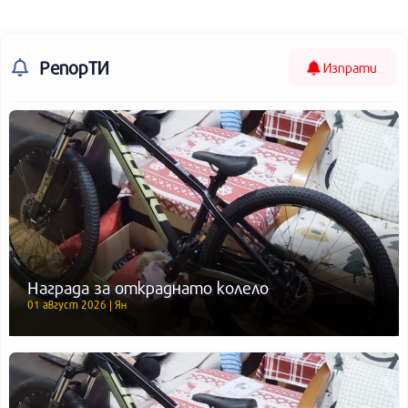
РепорТИ
Изпрати
Награда за откраднато колело
01 август 2026 | Ян