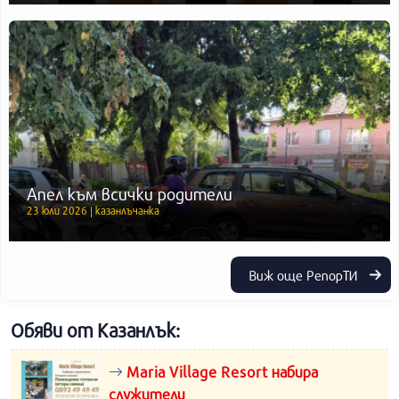
Апел към всички родители
23 юли 2026 | казанлъчанка
Виж още РепорТИ
Обяви от Казанлък:
Maria Village Resort набира
служители