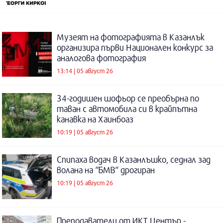
Музеят на фотографията в Казанлък
организира първи Национален конкурс за
аналогова фотография
13:14 | 05 август 26
34-годишен шофьор се преобърна по
таван с автомобила си в крайпътна
канавка на Хаинбоаз
10:19 | 05 август 26
Спипаха водач в Казанлъшко, седнал зад
волана на “БМВ“ дрогиран
10:19 | 05 август 26
Преподаватели от ИКТ Център -