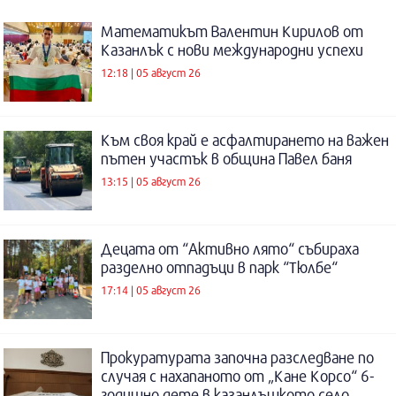
Математикът Валентин Кирилов от
Казанлък с нови международни успехи
12:18 | 05 август 26
Към своя край е асфалтирането на важен
пътен участък в община Павел баня
13:15 | 05 август 26
Децата от “Активно лято“ събираха
разделно отпадъци в парк “Тюлбе“
17:14 | 05 август 26
Прокуратурата започна разследване по
случая с нахапаното от „Кане Корсо“ 6-
годишно дете в казанлъшкото село