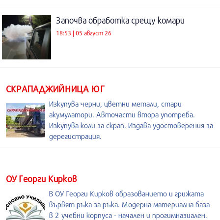
Започва обработка срещу комари
18:53 | 05 август 26
СКРАПАДЖИЙНИЦА ЮГ
Изкупува черни, цветни метали, стари
акумулатори. Авточасти втора употреба.
Изкупува коли за скрап. Издава удостоверения за
дерегистрация.
ОУ Георги Кирков
В ОУ Георги Кирков образованието и грижата
вървят ръка за ръка. Модерна материална база
в 2 учебни корпуса - начален и прогимназиален.