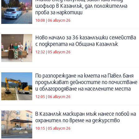
шофьор в Казанлък, дал положителна
проба за наркотици
10:08 | 06 август 26
Ново начало за 36 казанлъшки семейства
с подкрепата на Община Казанлък
12:32 | 05 август 26
По разпореждане на кмета на Павел баня
продължават дейностите по почистване
и облагородяване на населените места
12:05 | 06 август 26
В Казанлък маскиран мъж нанесе побой на
охранител по време на дежурство
10:15 | 05 август 26