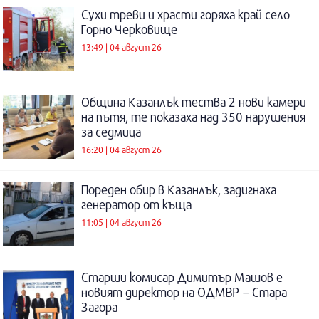
Сухи треви и храсти горяха край село
Горно Черковище
13:49 | 04 август 26
Община Казанлък тества 2 нови камери
на пътя, те показаха над 350 нарушения
за седмица
16:20 | 04 август 26
Пореден обир в Казанлък, задигнаха
генератор от къща
11:05 | 04 август 26
Старши комисар Димитър Машов е
новият директор на ОДМВР – Стара
Загора