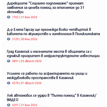
Дирекциите “Социално подпомагане“ приемат
заявления за целева помощ за отопление до 31
октомври
7702 | 31 юли 2026
Д-р Елена Гарсау ще преглежда всеки четвъртък в
кабинета по акушерство и гинекология в Поликлиниката
5120 | 30 юли 2026
Град Казанлък и населените места в общината са с
еднакъв приоритет в инфраструктурните инвестиции
4891 | 03 август 2026
Усилено се работи по асфалтирането на улици и
междублокови пространства в Казанлък
4578 | 01 август 2026
Лек автомобил се удари в “Пътна помощ“ в Казанлък/
ВИДЕО
4397 | 31 юли 2026