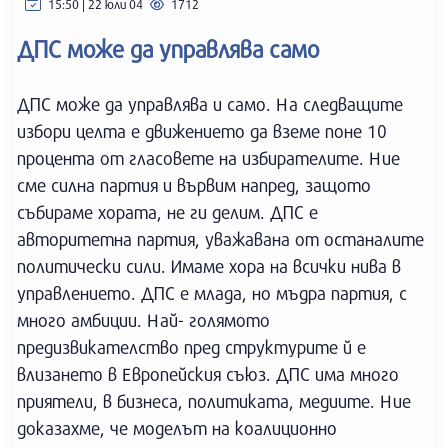
15:50 | 22 юли 04
1712
ДПС може да управлява само
ДПС може да управлява и само. На следващите
избори целта е движението да вземе поне 10
процента от гласовете на избирателите. Ние
сме силна партия и вървим напред, защото
събираме хората, не ги делим. ДПС е
авторитетна партия, уважавана от останалите
политически сили. Имаме хора на всички нива в
управлението. ДПС е млада, но мъдра партия, с
много амбиции. Най- голямото
предизвикателство пред структурите й е
влизането в Европейския съюз. ДПС има много
приятели, в бизнеса, политиката, медиите. Ние
доказахме, че моделът на коалиционно