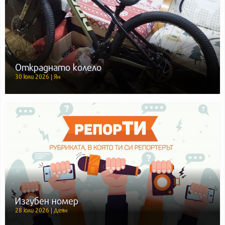
Откраднато колело
30 юли 2026 | Ян
Изгубен номер
28 юли 2026 | Деян