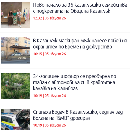
Ново начало за 36 казанлъшки семейства
с подкрепата на Община Казанлък
12:32 | 05 август 26
В Казанлък маскиран мъж нанесе побой на
охранител по време на дежурство
10:15 | 05 август 26
34-годишен шофьор се преобърна по
таван с автомобила си в крайпътна
канавка на Хаинбоаз
10:19 | 05 август 26
Спипаха водач в Казанлъшко, седнал зад
волана на “БМВ“ дрогиран
10:19 | 05 август 26