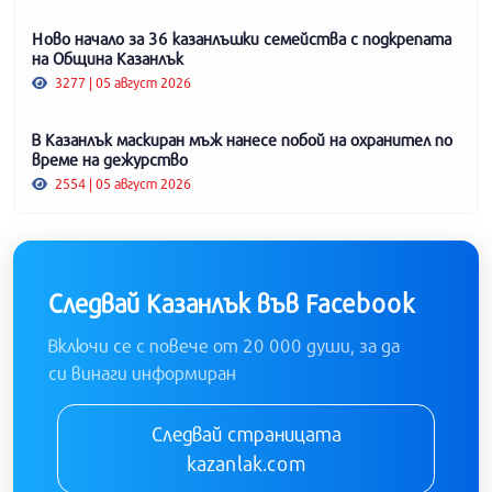
Ново начало за 36 казанлъшки семейства с подкрепата
на Община Казанлък
3277 | 05 август 2026
В Казанлък маскиран мъж нанесе побой на охранител по
време на дежурство
2554 | 05 август 2026
Следвай Казанлък във Facebook
Включи се с повече от 20 000 души, за да
си винаги информиран
Следвай страницата
kazanlak.com