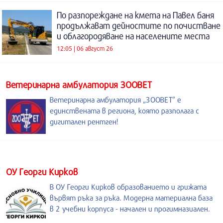
По разпореждане на кмета на Павел баня
продължават дейностите по почистване
и облагородяване на населените места
12:05 | 06 август 26
Ветеринарна амбулатория ЗООВЕТ
Ветеринарна амбулатория „ЗООВЕТ” е
единствената в региона, която разполага с
дигитален рентген!
ОУ Георги Кирков
В ОУ Георги Кирков образованието и грижата
вървят ръка за ръка. Модерна материална база
в 2 учебни корпуса - начален и прогимназиален.