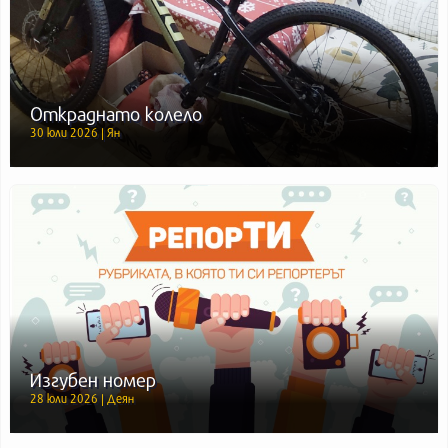
Откраднато колело
30 юли 2026 | Ян
Изгубен номер
28 юли 2026 | Деян