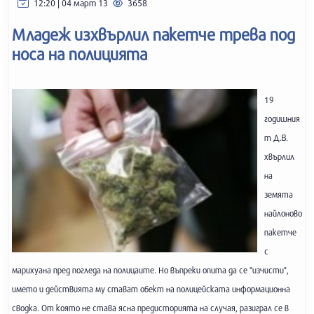
12:20 | 04 март 13
3658
Младеж изхвърлил пакетче трева под
носа на полицията
19
годишния
т Д.В.
хвърлил
на
земята
найлоново
пакетче
с
марихуана пред погледа на полицаите. Но въпреки опита да се "изчисти",
името и действията му стават обект на полицейската информационна
сводка. От която не става ясна предисторията на случая, разиграл се в