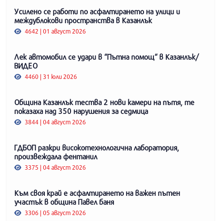
Усилено се работи по асфалтирането на улици и
междублокови пространства в Казанлък
4642 | 01 август 2026
Лек автомобил се удари в “Пътна помощ“ в Казанлък/
ВИДЕО
4460 | 31 юли 2026
Община Казанлък тества 2 нови камери на пътя, те
показаха над 350 нарушения за седмица
3844 | 04 август 2026
ГДБОП разкри високотехнологична лаборатория,
произвеждала фентанил
3375 | 04 август 2026
Към своя край е асфалтирането на важен пътен
участък в община Павел баня
3306 | 05 август 2026