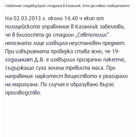
съботния следобед край стадиона в Казанлък. Ето дословно съобщението:
На 02.03.2013 г. около 14.40 ч екип от
полицейското управление в Казанлък забелязва,
че в близостта до стадион „Севтополис”
непознато лице изхвърля неустановен предмет.
При извършената проверка става ясно, че 19-
годишният Д.В. е изхвърлил прозрачно пакетче,
съдържащо суха зелена тревиста маса. При
направения наркотест веществото е реагирало
на марихуана. По случая е образувано бързо
производство.