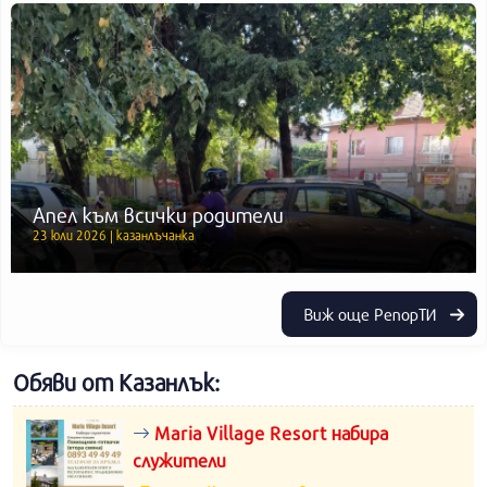
Апел към всички родители
23 юли 2026 | казанлъчанка
Виж още РепорТИ
Обяви от Казанлък:
Maria Village Resort набира
служители