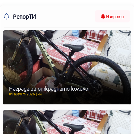
РепорТИ
Изпрати
Награда за откраднато колело
01 август 2026 | Ян