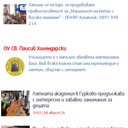
Запиши се на курс за придобиване
правоспособност за „Машинист на котли с
високо налягане“ - ОГНЯР. Казанлък: 0897 948
214
ОУ Св. Паисий Хилендарски
Училището е с напълно обновена материална
база. Във всяка класна стая има мултимедия и
лаптоп, свързан с интернет.
Лятната академия в Гурково продължава
с интересни и забавни занимания за
децата
10:01 | 08 август 26