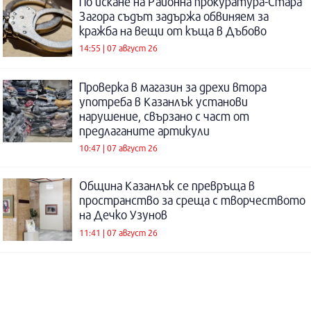
По искане на Районна прокуратура-Стара
Загора съдът задържа обвиняем за
кражба на вещи от къща в Дъбово
14:55 | 07 август 26
Проверка в магазин за дрехи втора
употреба в Казанлък установи
нарушение, свързано с част от
предлаганите артикули
10:47 | 07 август 26
Община Казанлък се превръща в
пространство за среща с творчеството
на Дечко Узунов
11:41 | 07 август 26