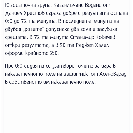
Югоизточна група. Казанлъчани водени от
Даниел Христов играха добре и резултата остана
0:0 до 72-та минута. В последните минути на
двубоя „розите“ допуснаха два гола и загубиха
срещата. В 72-та минута Станимир Ковачев
откри резултата, а в 90-та Реджеп Халил
оформи крайното 2:0.
При 0:0 съдията си „затвори“ очите за игра в
наказателното поле на защитник от Асеновград
в собственото им наказателно поле.