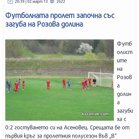
20:39 | 02 март 13
2622
Футболната пролет започна със
загуба на Розова долина
Футб
олист
ите
на
Розов
а
долин
а
загуби
ха с
0:2 гостуването си на Асеновец. Срещата бе от
първия кръг за пролетния полусезон във „В“