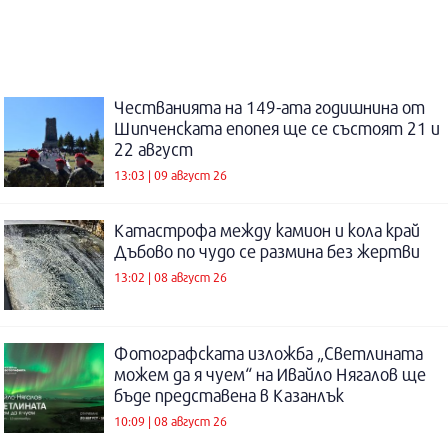
Честванията на 149-ата годишнина от
Шипченската епопея ще се състоят 21 и
22 август
13:03 | 09 август 26
Катастрофа между камион и кола край
Дъбово по чудо се размина без жертви
13:02 | 08 август 26
Фотографската изложба „Светлината
можем да я чуем“ на Ивайло Нягалов ще
бъде представена в Казанлък
10:09 | 08 август 26