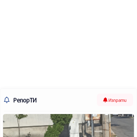
РепорТИ
Изпрати