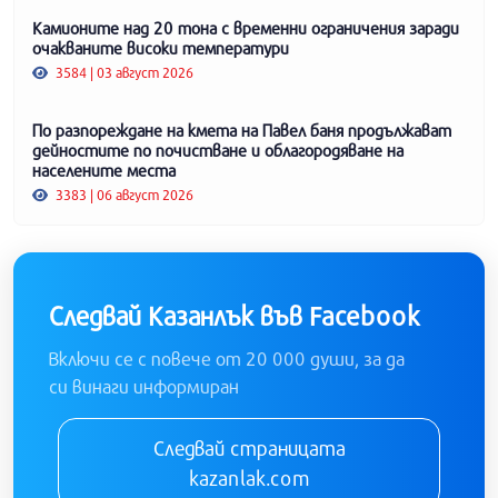
Камионите над 20 тона с временни ограничения заради
очакваните високи температури
3584 | 03 август 2026
По разпореждане на кмета на Павел баня продължават
дейностите по почистване и облагородяване на
населените места
3383 | 06 август 2026
Следвай Казанлък във Facebook
Включи се с повече от 20 000 души, за да
си винаги информиран
Следвай страницата
kazanlak.com