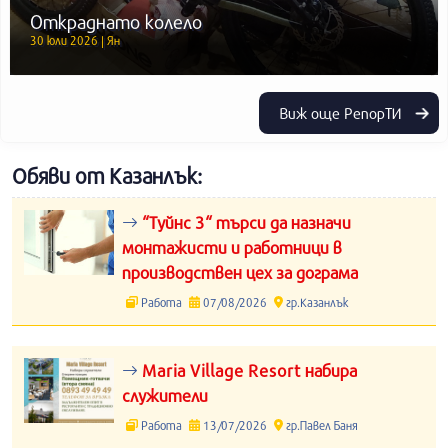
Откраднато колело
30 юли 2026 | Ян
Виж още РепорТИ
Обяви от Казанлък:
“Туйнс 3“ търси да назначи
монтажисти и работници в
производствен цех за дограма
Работа
07/08/2026
гр.Казанлък
Maria Village Resort набира
служители
Работа
13/07/2026
гр.Павел Баня