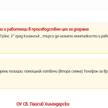
и и работници в производствен цех за дограма
Туйнс 3“ град Казанлък , търси да назначи монтажисти и раб
орени позиции: помощник-готвачи (втора смяна) Телефон за вр
ОУ Св. Паисий Хилендарски