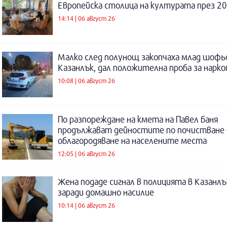
Европейска столица на културата през 20
14:14 | 06 август 26
Малко след полунощ закопчаха млад шофь
Казанлък, дал положителна проба за нарк
10:08 | 06 август 26
По разпореждане на кмета на Павел баня
продължават дейностите по почистване 
облагородяване на населените места
12:05 | 06 август 26
Жена подаде сигнал в полицията в Казанлъ
заради домашно насилие
10:14 | 06 август 26