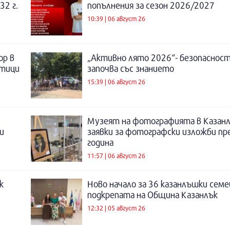
32 г.
попълнения за сезон 2026/2027
10:39 | 06 август 26
ор в
„Активно лято 2026“- безопаснос
отици
започва със знанието
15:39 | 06 август 26
Музеят на фотографията в Казанл
и
заявки за фотографски изложби пр
година
11:57 | 06 август 26
к
Ново начало за 36 казанлъшки семе
подкрепата на Община Казанлък
12:32 | 05 август 26