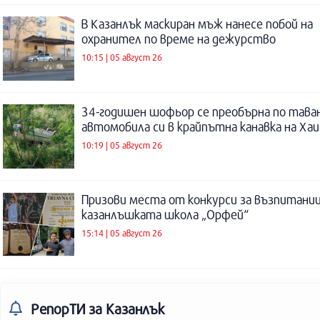
В Казанлък маскиран мъж нанесе побой на
охранител по време на дежурство
10:15 | 05 август 26
34-годишен шофьор се преобърна по таван
автомобила си в крайпътна канавка на Ха
10:19 | 05 август 26
Призови места от конкурси за възпитаниц
казанлъшката школа „Орфей“
15:14 | 05 август 26
РепорТИ
за Казанлък