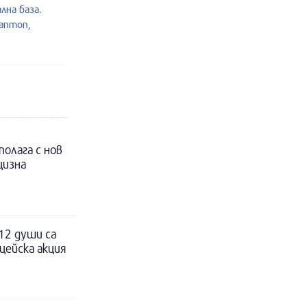
лна база.
лаптоп,
полага с нов
цизна
12 души са
цейска акция