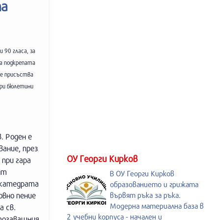
та
 90 гласа, за
ра подкрепата
не присъства
Три бюлетини
 Роден е
вание, през
ОУ Георги Кирков
 при гара
нт
В ОУ Георги Кирков
в катедрата
образованието и грижата
овно пение
вървят ръка за ръка.
Модерна материална база в
а св.
2 учебни корпуса - начален и
тогавашния