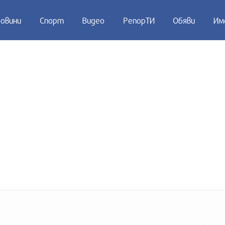
овини
Спорт
Видео
РепорТИ
Обяви
Им