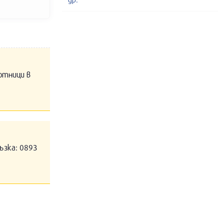
отници в
ъзка: 0893