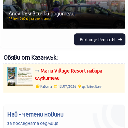
Апел към всички родители
23 юли 2026 | казанлъчанка
Виж още РепорТИ
Обяви от Казанлък:
Maria Village Resort набира
служители
Работа
13/07/2026
гр.Павел Баня
Най - четени новини
за последната седмица