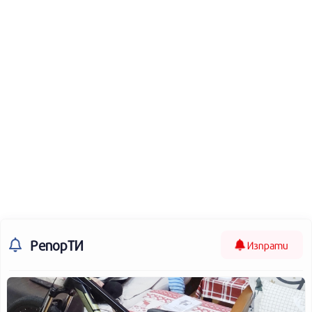
РепорТИ
Изпрати