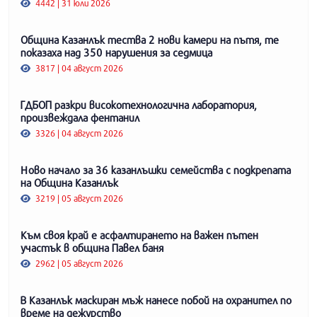
4442 | 31 юли 2026
Община Казанлък тества 2 нови камери на пътя, те
показаха над 350 нарушения за седмица
3817 | 04 август 2026
ГДБОП разкри високотехнологична лаборатория,
произвеждала фентанил
3326 | 04 август 2026
Ново начало за 36 казанлъшки семейства с подкрепата
на Община Казанлък
3219 | 05 август 2026
Към своя край е асфалтирането на важен пътен
участък в община Павел баня
2962 | 05 август 2026
В Казанлък маскиран мъж нанесе побой на охранител по
време на дежурство