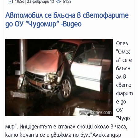
10:56 | 22 февруари 13
6158
Автомобил се блъсна в светофарите
до ОУ “Чудомир“ -Видео
Опел
"Омег
а" се е
блъсн
ал в
свето
фарит
е до
ОУ
"Чудо
мир”. Инцидентът е станал снощи около 3 часа,
като колата се е движила по бул.”Александър