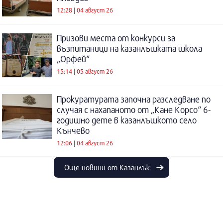
12:28 | 04 август 26
Призови места от конкурси за
възпитаници на казанлъшката школа
„Орфей“
15:14 | 05 август 26
Прокуратурата започна разследване по
случая с нахапаното от „Кане Корсо“ 6-
годишно дете в казанлъшкото село
Кънчево
12:06 | 04 август 26
Още новини от Казанлък