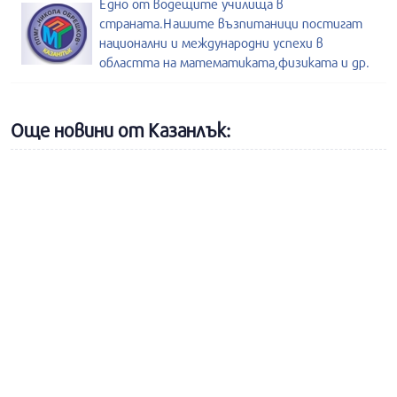
Едно от водещите училища в
страната.Нашите възпитаници постигат
национални и международни успехи в
областта на математиката,физиката и др.
Още новини от Казанлък: