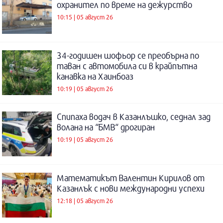
охранител по време на дежурство
10:15 | 05 август 26
34-годишен шофьор се преобърна по
таван с автомобила си в крайпътна
канавка на Хаинбоаз
10:19 | 05 август 26
Спипаха водач в Казанлъшко, седнал зад
волана на “БМВ“ дрогиран
10:19 | 05 август 26
Математикът Валентин Кирилов от
Казанлък с нови международни успехи
12:18 | 05 август 26