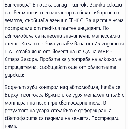
Батенберг” в посока запад – изток. Всички секции
на светлинния сигнализатор са били съборени на
земята, съобщава агенция БГНЕС. За щастие няма
пострадали от тежкия пътен инцидент. По
автомобила са нанесени значителни материални
щети. Колата е била управлявана от 25 годишния
Г.А., става ясно от бюлетина на ОД на МВР -
Стара Загора. Пробата за употреба на алкохол е
отрицателна, съобщават още от областната
дирекция.
Водачът губи контрол над автомобила, качва се
върху тротоара вдясно и се удря метален стълб с
монтиран на него три светофарни тела. В
резултат на удара стълбът е деформиран, а
светофарите са паднали на земята. Пострадали
няма.