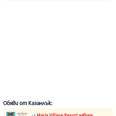
Обяви от Казанлък:
Maria Village Resort набира