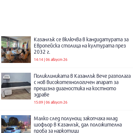
Казанлък се включва в кандидатурата за
Европейска столица на културата през
2032 г.
14:14 | 06 август 26
Поликлиниката в Казанлък вече разполага
с нов високотехнологичен апарат за
прецизна диагностика на костното
здраве
15:09 | 06 август 26
Малко след полунощ закопчаха млад
шофьор в Казанлък, дал положителна
проба за наркотици