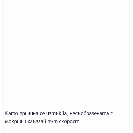
Като причина се изтъква, несъобразената с
мокрия и хлъзгав път скорост.