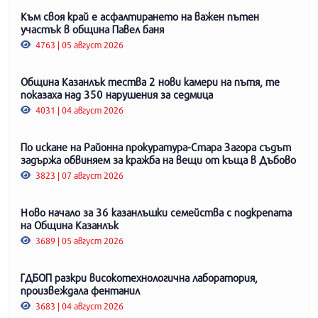
Към своя край е асфалтирането на важен пътен
участък в община Павел баня
4763 | 05 август 2026
Община Казанлък тества 2 нови камери на пътя, те
показаха над 350 нарушения за седмица
4031 | 04 август 2026
По искане на Районна прокуратура-Стара Загора съдът
задържа обвиняем за кражба на вещи от къща в Дъбово
3823 | 07 август 2026
Ново начало за 36 казанлъшки семейства с подкрепата
на Община Казанлък
3689 | 05 август 2026
ГДБОП разкри високотехнологична лаборатория,
произвеждала фентанил
3683 | 04 август 2026