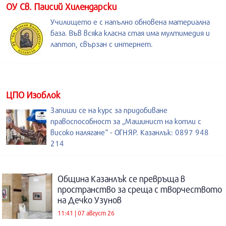
ОУ Св. Паисий Хилендарски
Училището е с напълно обновена материална
база. Във всяка класна стая има мултимедия и
лаптоп, свързан с интернет.
ЦПО Изоблок
Запиши се на курс за придобиване
правоспособност за „Машинист на котли с
високо налягане“ - ОГНЯР. Казанлък: 0897 948
214
Община Казанлък се превръща в
пространство за среща с творчеството
на Дечко Узунов
11:41 | 07 август 26