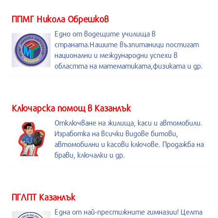
ППМГ Никола Обрешков
Едно от водещите училища в
страната.Нашите възпитаници постигат
национални и международни успехи в
областта на математиката,физиката и др.
Kлючарска помощ в Казанлък
Отключване на жилища, каси и автомобили.
Изработка на всички видове битови,
автомобилни и касови ключове. Продажба на
брави, ключалки и др.
ПГЛПТ Казанлък
Една от най-престижните гимназии! Целта