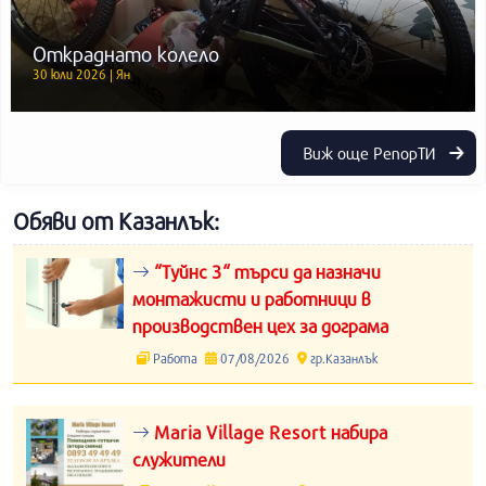
Откраднато колело
30 юли 2026 | Ян
Виж още РепорТИ
Обяви от Казанлък:
“Туйнс 3“ търси да назначи
монтажисти и работници в
производствен цех за дограма
Работа
07/08/2026
гр.Казанлък
Maria Village Resort набира
служители