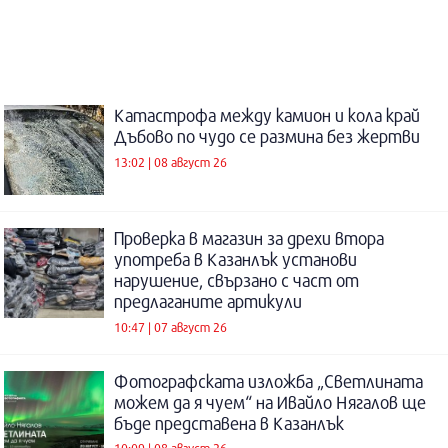
Катастрофа между камион и кола край
Дъбово по чудо се размина без жертви
13:02 | 08 август 26
Проверка в магазин за дрехи втора
употреба в Казанлък установи
нарушение, свързано с част от
предлаганите артикули
10:47 | 07 август 26
Фотографската изложба „Светлината
можем да я чуем“ на Ивайло Нягалов ще
бъде представена в Казанлък