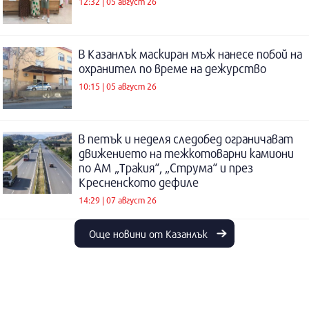
12:32 | 05 август 26
В Казанлък маскиран мъж нанесе побой на
охранител по време на дежурство
10:15 | 05 август 26
В петък и неделя следобед ограничават
движението на тежкотоварни камиони
по АМ „Тракия“, „Струма“ и през
Кресненското дефиле
14:29 | 07 август 26
Още новини от Казанлък