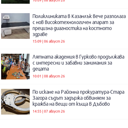
10:09 | 08 август 26
Поликлиниката в Казанлък вече разполага
с нов високотехнологичен апарат за
прецизна диагностика на костното
здраве
15:09 | 06 август 26
Лятната академия в Гурково продължава
с интересни и забавни занимания за
децата
10:01 | 08 август 26
По искане на Районна прокуратура-Стара
Загора съдът задържа обвиняем за
кражба на вещи от къща в Дъбово
14:55 | 07 август 26