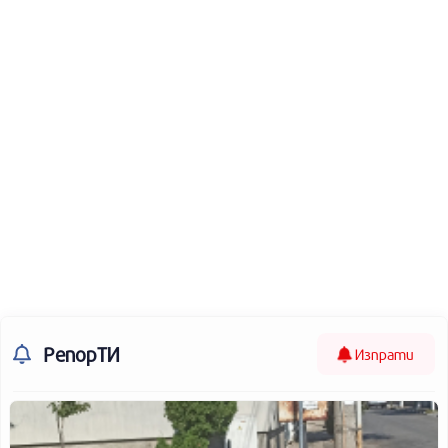
РепорТИ
Изпрати