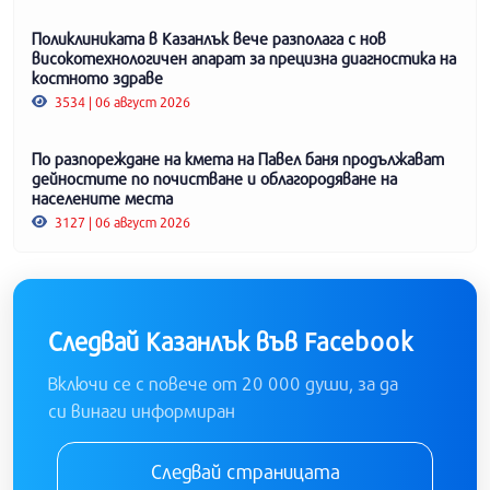
Поликлиниката в Казанлък вече разполага с нов
високотехнологичен апарат за прецизна диагностика на
костното здраве
3534 | 06 август 2026
По разпореждане на кмета на Павел баня продължават
дейностите по почистване и облагородяване на
населените места
3127 | 06 август 2026
Следвай Казанлък във Facebook
Включи се с повече от 20 000 души, за да
си винаги информиран
Следвай страницата