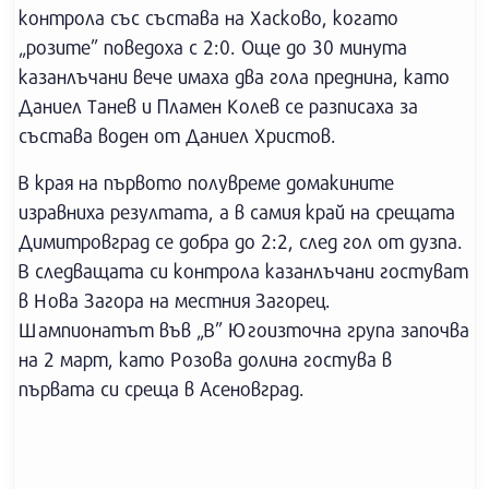
контрола със състава на Хасково, когато
„розите” поведоха с 2:0. Още до 30 минута
казанлъчани вече имаха два гола преднина, като
Даниел Танев и Пламен Колев се разписаха за
състава воден от Даниел Христов.
В края на първото полувреме домакините
изравниха резултата, а в самия край на срещата
Димитровград се добра до 2:2, след гол от дузпа.
В следващата си контрола казанлъчани гостуват
в Нова Загора на местния Загорец.
Шампионатът във „В” Югоизточна група започва
на 2 март, като Розова долина гостува в
първата си среща в Асеновград.