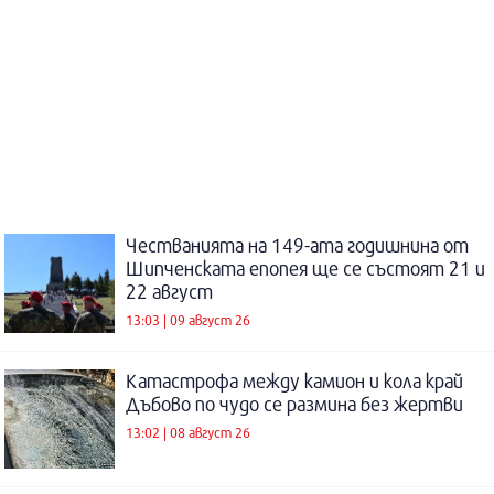
Честванията на 149-ата годишнина от
Шипченската епопея ще се състоят 21 и
22 август
13:03 | 09 август 26
Катастрофа между камион и кола край
Дъбово по чудо се размина без жертви
13:02 | 08 август 26