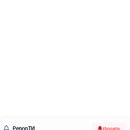
РепорТИ
Изпрати