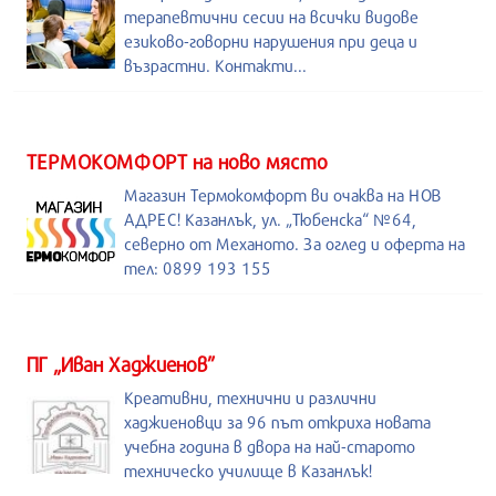
терапевтични сесии на всички видове
езиково-говорни нарушения при деца и
възрастни. Контакти...
ТЕРМОКОМФОРТ на ново място
Магазин Термокомфорт ви очаква на НОВ
АДРЕС! Казанлък, ул. „Тюбенска“ №64,
северно от Механото. За оглед и оферта на
тел: 0899 193 155
ПГ „Иван Хаджиенов”
Креативни, технични и различни
хаджиеновци за 96 път откриха новата
учебна година в двора на най-старото
техническо училище в Казанлък!