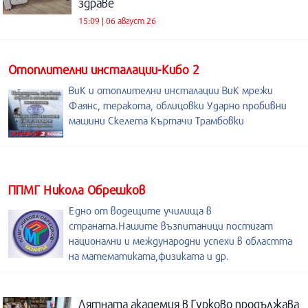
здраве
15:09 | 06 август 26
Отоплителни инсталации-Кибо 2
ВиК и отоплителни инсталации ВиК мрежи
Фаянс, теракота, облицовки Ударно пробивни
машини Скелета Къртачи Трамбовки
ППМГ Никола Обрешков
Едно от водещите училища в
страната.Нашите възпитаници постигат
национални и международни успехи в областта
на математиката,физиката и др.
Лятната академия в Гурково продължава