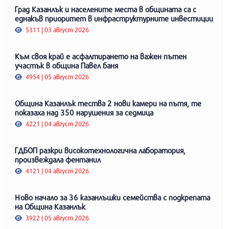
Град Казанлък и населените места в общината са с
еднакъв приоритет в инфраструктурните инвестиции
5311 | 03 август 2026
Към своя край е асфалтирането на важен пътен
участък в община Павел баня
4954 | 05 август 2026
Община Казанлък тества 2 нови камери на пътя, те
показаха над 350 нарушения за седмица
4221 | 04 август 2026
ГДБОП разкри високотехнологична лаборатория,
произвеждала фентанил
4121 | 04 август 2026
Ново начало за 36 казанлъшки семейства с подкрепата
на Община Казанлък
3922 | 05 август 2026