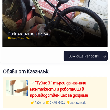
Откраднато колело
30 юли 2026 | Ян
Виж още РепорТИ
Обяви от Казанлък:
“Туйнс 3“ търси да назначи
монтажисти и работници в
производствен цех за дограма
Работа
07/08/2026
гр.Казанлък