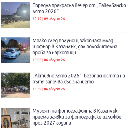
Поредна прекрасна вечер от „Павелбанско
лято 2026“
12:19 | 09 август 26
Малко след полунощ закопчаха млад
шофьор в Казанлък, дал положителна
проба за наркотици
10:08 | 06 август 26
„Активно лято 2026“- безопасността на
пътя започва със знанието
15:39 | 06 август 26
Музеят на фотографията в Казанлък
приема заявки за фотографски изложби
през 2027 година