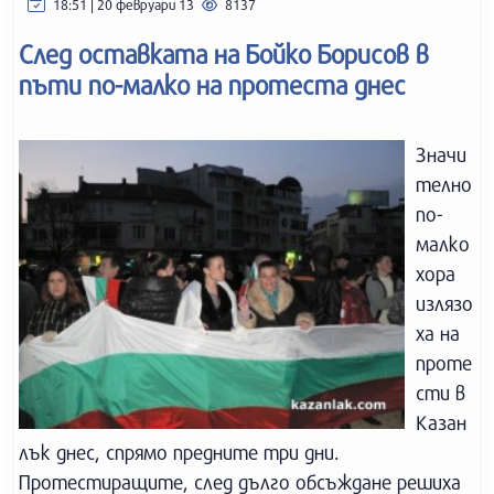
18:51 | 20 февруари 13
8137
След оставката на Бойко Борисов в
пъти по-малко на протеста днес
Значи
телно
по-
малко
хора
излязо
ха на
проте
сти в
Казан
лък днес, спрямо предните три дни.
Протестиращите, след дълго обсъждане решиха