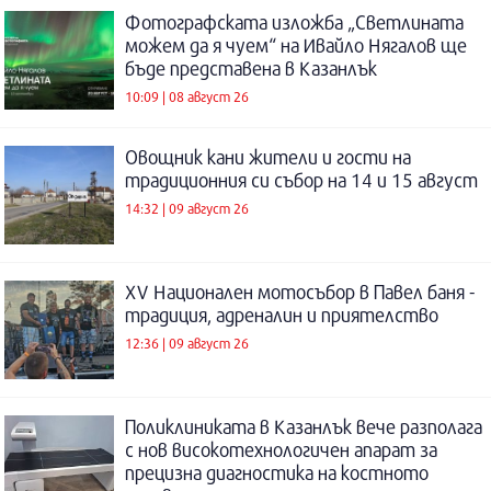
Фотографската изложба „Светлината
можем да я чуем“ на Ивайло Нягалов ще
бъде представена в Казанлък
10:09 | 08 август 26
Овощник кани жители и гости на
традиционния си събор на 14 и 15 август
14:32 | 09 август 26
XV Национален мотосъбор в Павел баня -
традиция, адреналин и приятелство
12:36 | 09 август 26
Поликлиниката в Казанлък вече разполага
с нов високотехнологичен апарат за
прецизна диагностика на костното