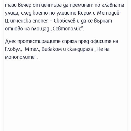
тази вечер от центъра да преминат по-главната
улица, след което по улиците Кирил и Методий-
Шипченска епопея – Скобелев и да се върнат
отново на площад „Севтополис”.
Днес протестиращите спряха пред офисите на
Глобул, Мтел, Виваком и скандираха „Не на
монополите”.