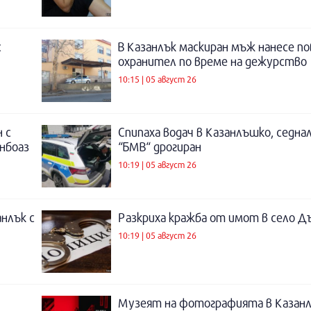
с
В Казанлък маскиран мъж нанесе по
охранител по време на дежурство
10:15 | 05 август 26
 с
Спипаха водач в Казанлъшко, седнал
инбоаз
“БМВ“ дрогиран
10:19 | 05 август 26
нлък с
Разкриха кражба от имот в село Д
10:19 | 05 август 26
Музеят на фотографията в Казанл