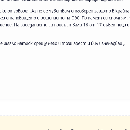
ски отговори: „Аз не се чувствам отговорен защото в крайн
без становището и решението на ОбС. По памет си спомням, ч
шение. На заседанието са присъствали 16 от 17 съветници и
е имало натиск срещу него и този арест и бил изненадващ.