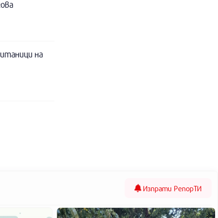
гова
питаници на
Изпрати
РепорТИ