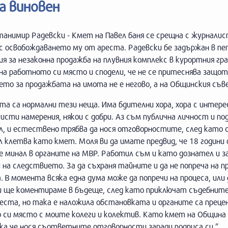
а виновен
анимир Радевски - Кмет на Павел баня се срещна с журналис
с освобождаването му от ареста. Радевски бе задържан в пе
я за незаконна продажба на плувния комплекс в курортния гра
на работното си място и сподели, че не се притеснява защо
то за продажбата на имота не е негово, а на Общинския съв
та са нормални тези неща. Има бдителни хора, хора с интерес
чисти намерения, някои с добри. Аз съм публична личност и по
л, и естествено трябва да нося отговорностите, след като 
 клетва като кмет. Моля ви да имате предвид, че 18 години
е минал в органите на МВР. Работил съм и като дознател и 
на следствието. За да съхраня тайните и да не попреча на пр
В момента всяка една дума може да попречи на процеса, или 
би ще коментираме в бъдеще, след като приключат съдебните
реста, но така е наложила обстановката и органите са прецен
о си място с моите колеги и колектив. Като кмет на Община
ака че нося съответните отговорности заради подписа си.”