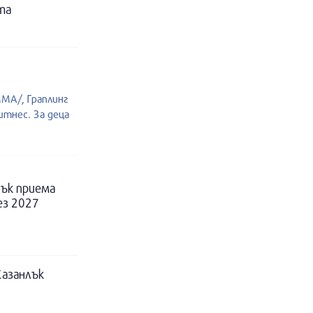
та
MA/, Граплинг
итнес. За деца
ък приема
ез 2027
Казанлък