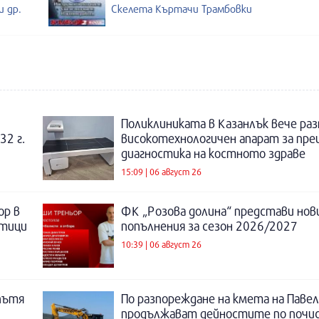
 др.
Скелета Къртачи Трамбовки
Поликлиниката в Казанлък вече раз
32 г.
високотехнологичен апарат за пре
диагностика на костното здраве
15:09 | 06 август 26
ор в
ФК „Розова долина“ представи нов
отици
попълнения за сезон 2026/2027
10:39 | 06 август 26
пътя
По разпореждане на кмета на Павел
продължават дейностите по почи