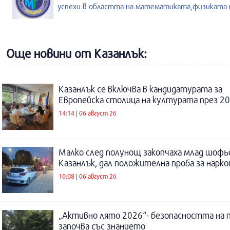
успехи в областта на математиката,физиката и
Още новини от Казанлък:
Казанлък се включва в кандидатурата за
Европейска столица на културата през 20
14:14 | 06 август 26
Малко след полунощ закопчаха млад шофь
Казанлък, дал положителна проба за нарк
10:08 | 06 август 26
„Активно лято 2026“- безопасността на 
започва със знанието