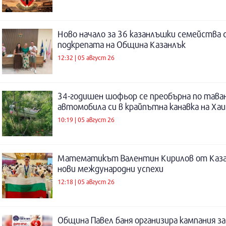
Ново начало за 36 казанлъшки семейства 
подкрепата на Община Казанлък
12:32 | 05 август 26
34-годишен шофьор се преобърна по таван
автомобила си в крайпътна канавка на Ха
10:19 | 05 август 26
Математикът Валентин Кирилов от Каза
нови международни успехи
12:18 | 05 август 26
Община Павел баня организира кампания за