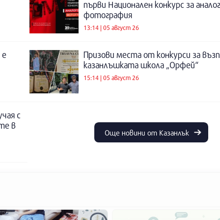
първи Национален конкурс за анало
фотография
13:14 | 05 август 26
 е
Призови места от конкурси за въз
казанлъшката школа „Орфей“
15:14 | 05 август 26
учая с
те в
Още новини от Казанлък