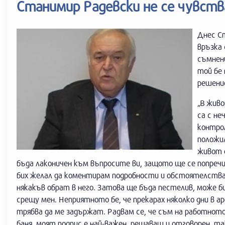
Станимир Радевски не се чувств
Днес Ст
връзка 
съмнени
той бе 
решение
„В живо
са с не
контро
положил
живот 
бъда лаконичен към въпросите ви, защото ще се попречи 
бих желал да коментирам подробности и обстоятелства. 
някакъв обрат в него. Затова ще бъда пестелив, може 
срещу мен. Неприятното бе, че прекарах няколко дни в а
трябва да ме задържат. Радвам се, че съм на работнот
баня, моят подпис е най-важен, решаващ и отговорен, т