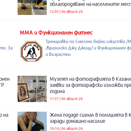
облагородяване на населените мес
12:05 | 06 август 26
ММА и Функционален фитнес
Тренировки по Смесени бойни изкуства /M
то. За
/Бразилско Джу Джицу/ и Функционален ф
и възрастни
онен
Музеят на фотографията в Казанл
ТР
заявки за фотографски изложби пр
година
11:57 | 06 август 26
р на
Жена подаде сигнал в полицията в 
заради домашно насилие
10:14 | 06 август 26