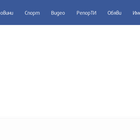
овини
Спорт
Видео
РепорТИ
Обяви
Им