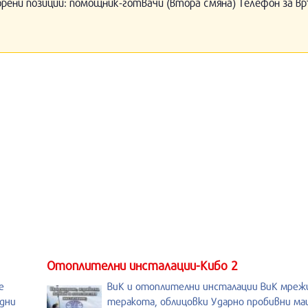
орени позиции: помощник-готвачи (втора смяна) Телефон за вр
Отоплителни инсталации-Кибо 2
е
ВиК и отоплителни инсталации ВиК мреж
дни
теракота, облицовки Ударно пробивни м