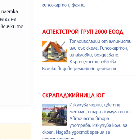
гипсокартон, фаянс..
а сметка
е аз не
 всички те
АСПЕКТСТРОЙ-ГРУП 2000 ЕООД
Топлоизолации от алпинисти
или със скеле. Гипсокартон,
шпакловки, боядисване.
Кърти,чисти,извозва.
Всички видове ремонтни дейности
СКРАПАДЖИЙНИЦА ЮГ
Изкупува черни, цветни
метали, стари акумулатори.
Авточасти втора
употреба. Изкупува коли за
скрап. Издава удостоверения за
дерегистрация.