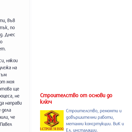
ти, във
тък, по
д. Днес
то
ет.
и, някои
длежа на
съм
 от моя
затова ще
Строителство от основи до
оцеса, не
ключ
да направи
 дела
Строителство, ремонти и
или, че
довършителни работи,
метални консртукции. ВиК и
 Павел
Ел. инсталации,