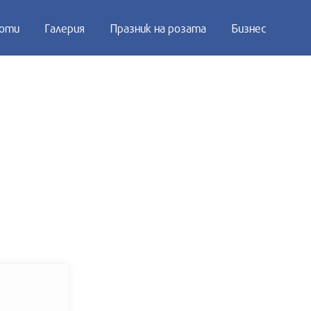
оти
Галерия
Празник на розата
Бизнес