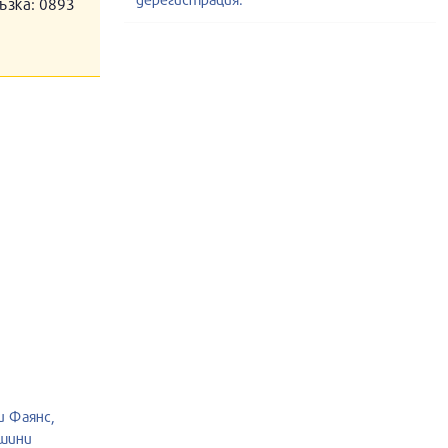
ъзка: 0893
и Фаянс,
ашини