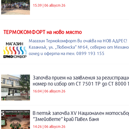
15:39 | 06 август 26
ТЕРМОКОМФОРТ на ново място
Магазин Термокомфорт ви очаква на НОВ АДРЕС!
Казанлък, ул. „Тюбенска“ №64, северно от Механо
оглед и оферта на тел: 0899 193 155
Започва прием на заявления за регистраци
номер по избор от СТ 7501 ТР до СТ 8000 
16:04 | 06 август 26
В петък започва XV Национален мотосъбо
“Змейовете“ край Павел баня
14:26 | 06 август 26