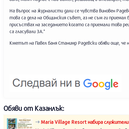
На въпрос на журналисти дали се чувства виновен Радев
това са дела на Общинския съвет, аз не съм ги приемал 
присъствах на заседанието когато са приемали това ре
са гласували ЗА."
Кметът на Павел баня Станимр Радевски обяви още, че н
Обяви от Казанлък:
Maria Village Resort набира служители