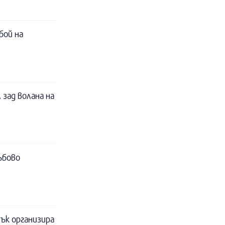
бой на
 зад волана на
ъбово
ък организира