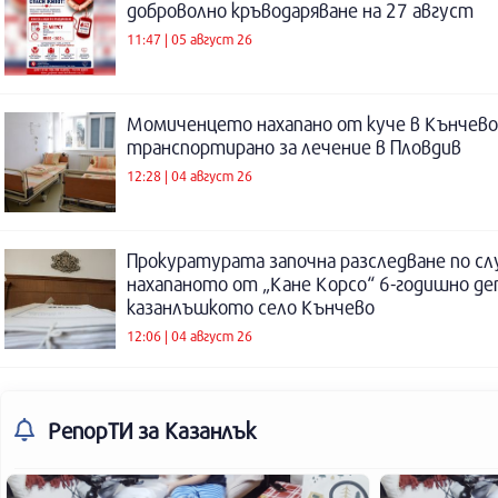
доброволно кръводаряване на 27 август
11:47 | 05 август 26
Момиченцето нахапано от куче в Кънчево
транспортирано за лечение в Пловдив
12:28 | 04 август 26
Прокуратурата започна разследване по сл
нахапаното от „Кане Корсо“ 6-годишно де
казанлъшкото село Кънчево
12:06 | 04 август 26
РепорТИ
за Казанлък