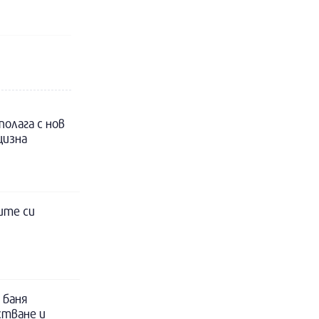
полага с нов
цизна
ите си
 баня
стване и