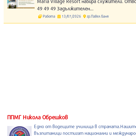
Maria Village Resort набира служители. Отв
49 49 49 Задължителен...
Работа
13/07/2026
гр.Павел Баня
ППМГ Никола Обрешков
Едно от водещите училища в страната.Нашит
възпитаници постигат национални и междунаро