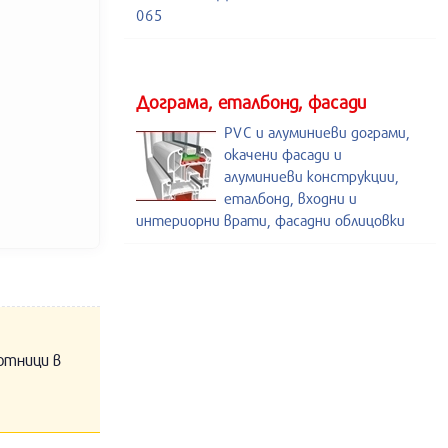
065
Дограма, еталбонд, фасади
PVC и алуминиеви дограми,
окачени фасади и
алуминиеви конструкции,
еталбонд, входни и
интериорни врати, фасадни облицовки
отници в