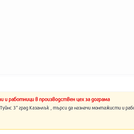
и и работници в производствен цех за дограма
Туйнс 3“ град Казанлък , търси да назначи монтажисти и раб