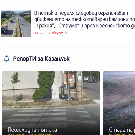
В петък и неделя следобед ограничават
движението на тежкотоварни камиони п
„Тракия“, „Струма“ и през Кресненското 
14:29 | 07 август 26
РепорТИ
за Казанлък
Пешеходна пътека
Старата 
07 август 2026 | Николова
06 август 2026