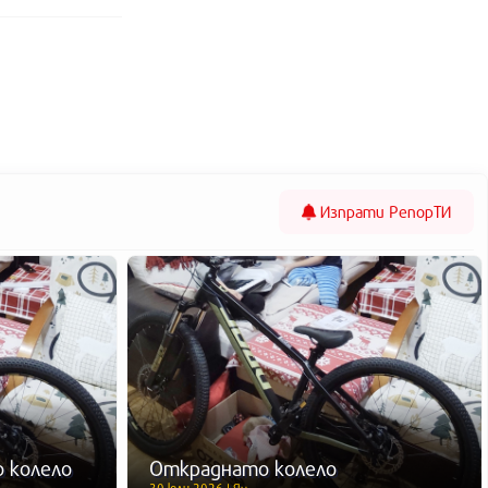
Изпрати
РепорТИ
 колело
Откраднато колело
30 юли 2026 | Ян