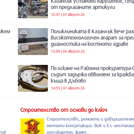
Казанлък установи нарушение, свъ
от предлаганите артикули
10:47 | 07 август 26
ожем
Поликлиниката в Казанлък вече раз
високотехнологичен апарат за пре
диагностика на костното здраве
15:09 | 06 август 26
По искане на Районна прокуратура-
съдът задържа обвиняем за кражба
къща в Дъбово
14:55 | 07 август 26
Строителство от основи до ключ
Строителство, ремонти и довършителни
метални консртукции. ВиК и Ел. инсталац
та!
гипсокартон, фаянс..