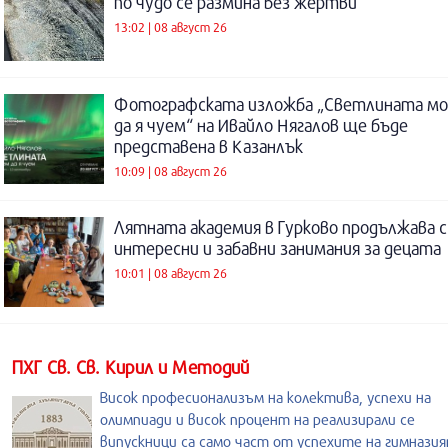
по чудо се размина без жертви
13:02 | 08 август 26
Фотографската изложба „Светлината м
да я чуем“ на Ивайло Нягалов ще бъде
представена в Казанлък
10:09 | 08 август 26
Лятната академия в Гурково продължава с
интересни и забавни занимания за децата
10:01 | 08 август 26
ПХГ Св. Св. Кирил и Методий
Висок професионализъм на колектива, успехи на
олимпиади и висок процент на реализирали се
випускници са само част от успехите на гимназия