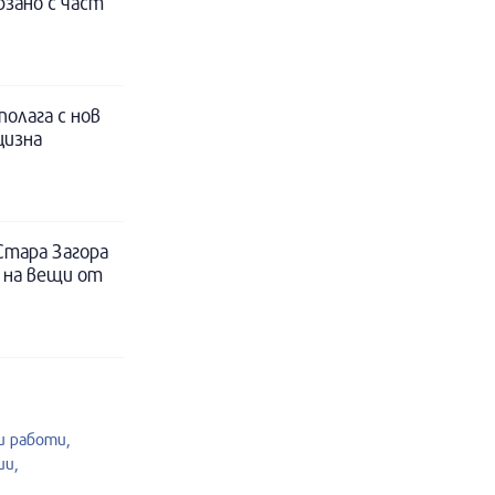
рзано с част
полага с нов
цизна
Стара Загора
 на вещи от
 работи,
ии,