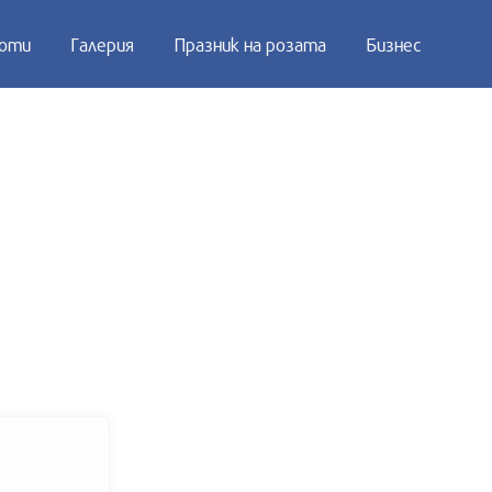
оти
Галерия
Празник на розата
Бизнес