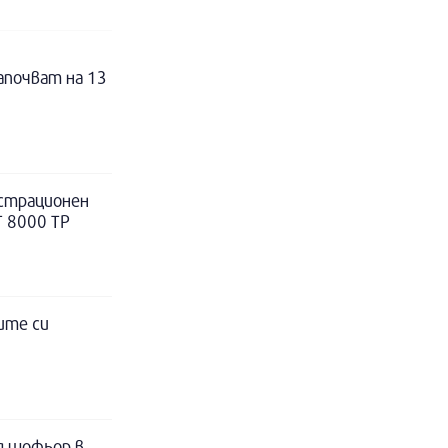
апочват на 13
истрационен
Т 8000 ТР
ите си
д шофьор в