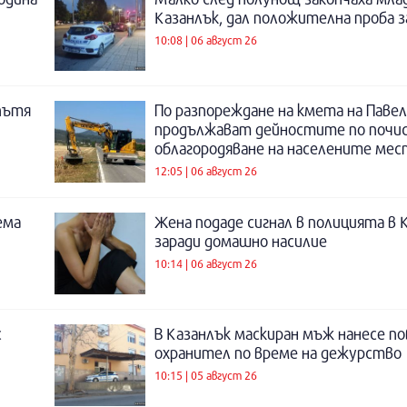
Казанлък, дал положителна проба 
10:08 | 06 август 26
пътя
По разпореждане на кмета на Павел
продължават дейностите по почи
облагородяване на населените мес
12:05 | 06 август 26
ема
Жена подаде сигнал в полицията в 
заради домашно насилие
10:14 | 06 август 26
с
В Казанлък маскиран мъж нанесе по
охранител по време на дежурство
10:15 | 05 август 26