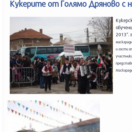
Кукерите от Голямо Дряново с н
Кукерск
обучен
2013”.
маскарадн
и гости о
участника
представя
Маскарадн