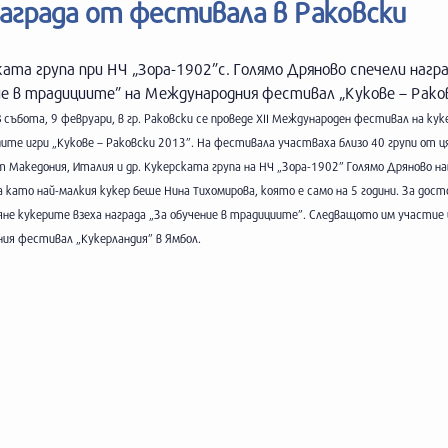
аграда от фестивала в Раковски
ата група при НЧ „Зора-1902”с. Голямо Дряново спечели награ
ие в традициите” на Международния фестивал „Кукове – Рако
В събота, 9 февруари, в гр. Раковски се проведе XII Международен фестивал на ку
ите игри „Кукове – Раковски 2013”. На фестивала участваха близо 40 групи от 
т Македония, Италия и др. Кукерската група на НЧ „Зора-1902” Голямо Дряново н
 като най-малкия кукер беше Нина Тихомирова, която е само на 5 години. За дос
не кукерите взеха награда „За обучение в традициите”. Следващото им участие 
ия фестивал „Кукерландия” в Ямбол.