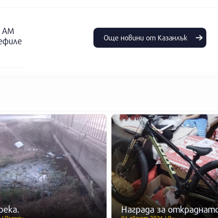
о АМ
Още новини от Казанлък
дефиле
река.
Награда за откраднато
 | Пламен
01 август 2026 | Ян