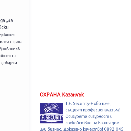
да „За
вски
керските и
цялата страна
аброяваше 48
тойното си
ще бъде на
ОХРАНА Казанлък
T.F. Security-Ново име,
същият професионализъм!
Осигурете сигурност и
спокойствие на вашия дом
или бизнес. Доказано качество! 0892 045