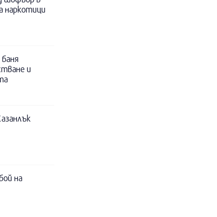
за наркотици
 баня
стване и
та
Казанлък
бой на