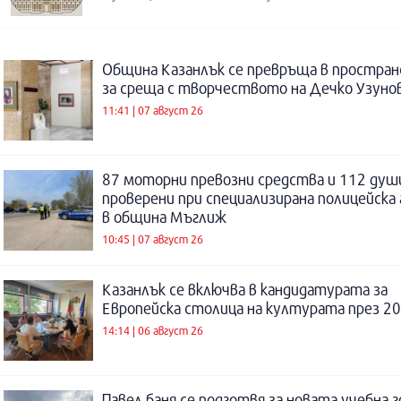
Община Казанлък се превръща в простра
за среща с творчеството на Дечко Узуно
11:41 | 07 август 26
87 моторни превозни средства и 112 душ
проверени при специализирана полицейска 
в община Мъглиж
10:45 | 07 август 26
Казанлък се включва в кандидатурата за
Европейска столица на културата през 20
14:14 | 06 август 26
Павел баня се подготвя за новата учебна 