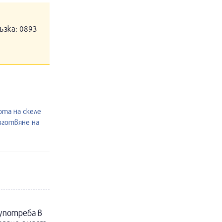
ъзка: 0893
ота на скеле
изготвяне на
 употреба в