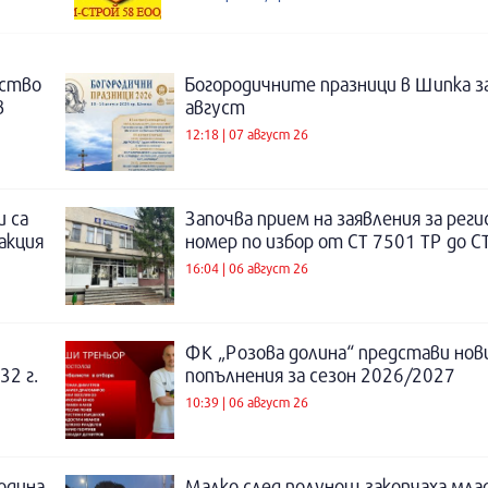
нство
Богородичните празници в Шипка з
в
август
12:18 | 07 август 26
и са
Започва прием на заявления за рег
акция
номер по избор от СТ 7501 ТР до С
16:04 | 06 август 26
ФК „Розова долина“ представи нов
32 г.
попълнения за сезон 2026/2027
10:39 | 06 август 26
година
Малко след полунощ закопчаха мла