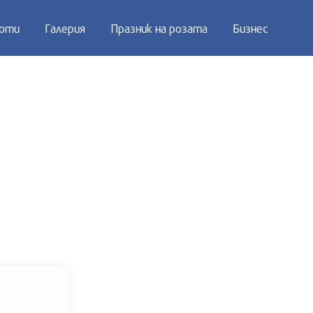
оти
Галерия
Празник на розата
Бизнес