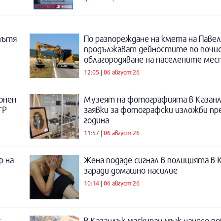
пътя
По разпореждане на кмета на Павел
продължават дейностите по почи
облагородяване на населените мес
12:05 | 06 август 26
онен
Музеят на фотографията в Казанл
ТР
заявки за фотографски изложби пр
година
11:57 | 06 август 26
р на
Жена подаде сигнал в полицията в 
заради домашно насилие
10:14 | 06 август 26
с
В Казанлък маскиран мъж нанесе по