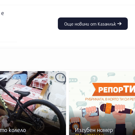
 е
Още новини от Казанлък
то колело
Изгубен номер