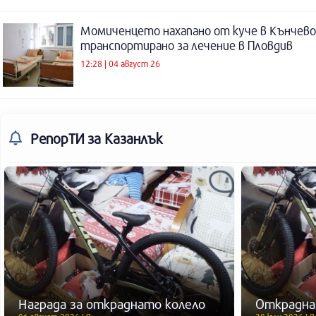
Момиченцето нахапано от куче в Кънчево
транспортирано за лечение в Пловдив
12:28 | 04 август 26
РепорТИ
за Казанлък
Награда за откраднато колело
Открадна