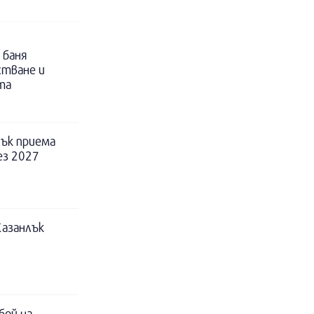
 баня
стване и
та
ък приема
ез 2027
Казанлък
бой на