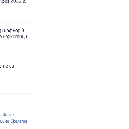
рез 2032 г.
д шофьор в
за наркотици
ите си
и Фаянс,
ашини Скелета