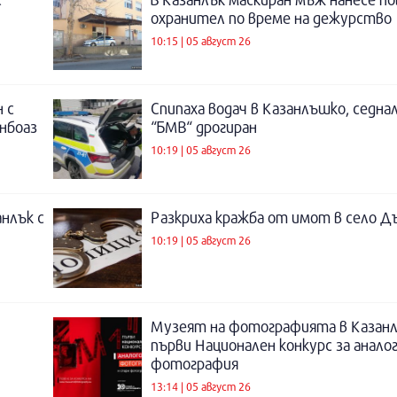
охранител по време на дежурство
10:15 | 05 август 26
 с
Спипаха водач в Казанлъшко, седнал
инбоаз
“БМВ“ дрогиран
10:19 | 05 август 26
нлък с
Разкриха кражба от имот в село Д
10:19 | 05 август 26
Музеят на фотографията в Казанл
първи Национален конкурс за анало
фотография
13:14 | 05 август 26