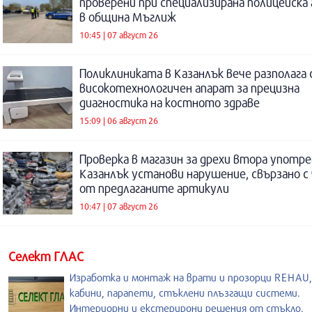
проверени при специализирана полицейска 
в община Мъглиж
10:45 | 07 август 26
Поликлиниката в Казанлък вече разполага 
високотехнологичен апарат за прецизна
диагностика на костното здраве
15:09 | 06 август 26
Проверка в магазин за дрехи втора употре
Казанлък установи нарушение, свързано с
от предлаганите артикули
10:47 | 07 август 26
Селект ГЛАС
Изработка и монтаж на врати и прозорци REHAU
кабини, парапети, стъклени плъзгащи системи.
Интериорни и екстерирони решения от стъкло.