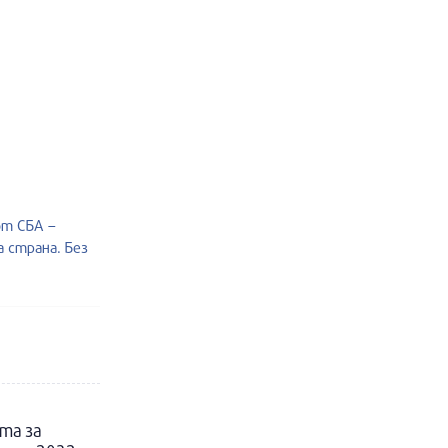
от СБА –
 страна. Без
та за