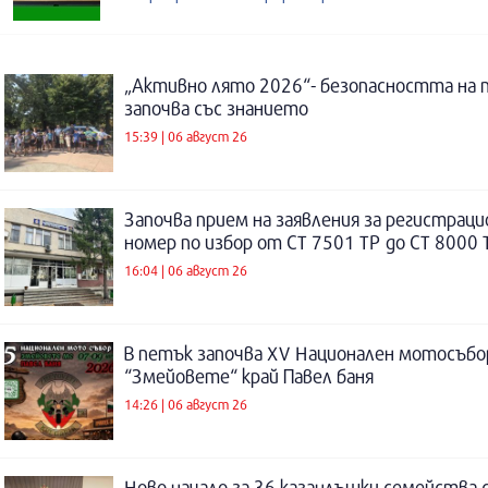
„Активно лято 2026“- безопасността на 
започва със знанието
15:39 | 06 август 26
Започва прием на заявления за регистраци
номер по избор от СТ 7501 ТР до СТ 8000 
16:04 | 06 август 26
В петък започва XV Национален мотосъбо
“Змейовете“ край Павел баня
14:26 | 06 август 26
Ново начало за 36 казанлъшки семейства 