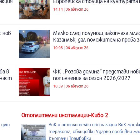
акция
Европейска столица на културата п
14:14 | 06 август 26
с нов
Малко след полунощ закопчаха мла
Казанлък, дал положителна проба 
10:08 | 06 август 26
ба в
ФК „Розова долина“ представи нов
 част
попълнения за сезон 2026/2027
10:39 | 06 август 26
Отоплителни инсталации-Кибо 2
, душ
ВиК и отоплителни инсталации ВиК мреж
теракота, облицовки Ударно пробивни м
Къртачи Трамбовки