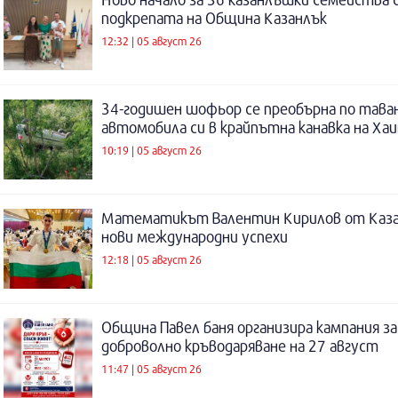
подкрепата на Община Казанлък
12:32 | 05 август 26
34-годишен шофьор се преобърна по таван
автомобила си в крайпътна канавка на Ха
10:19 | 05 август 26
Математикът Валентин Кирилов от Каза
нови международни успехи
12:18 | 05 август 26
Община Павел баня организира кампания за
доброволно кръводаряване на 27 август
11:47 | 05 август 26