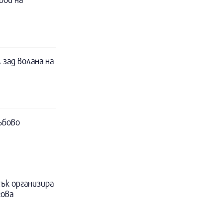
 зад волана на
ъбово
ък организира
гова