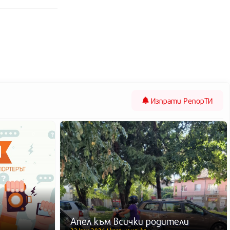
Изпрати
РепорТИ
Апел към всички родители