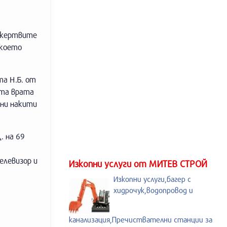
т жертвите
 което
та Н.Б. от
ата врата
тни накити
. на 69
елевизор и
Изкопни услуги от МИТЕВ СТРОЙ
Изкопни услуги,багер с
хидрочук,водопровод и
канализация,Пречиствателни станции за