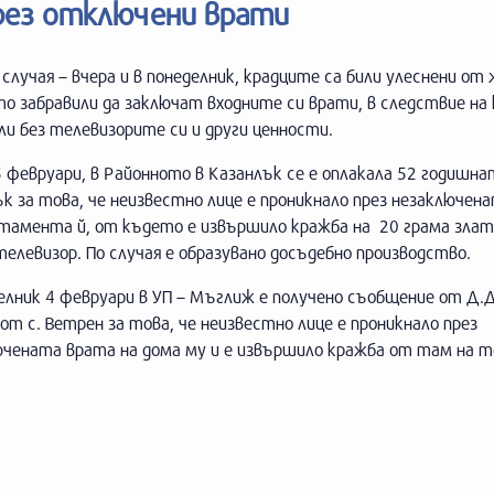
рез отключени врати
 случая – вчера и в понеделник, крадците са били улеснени о
то забравили да заключат входните си врати, в следствие на
и без телевизорите си и други ценности.
5 февруари, в Районното в Казанлък се е оплакала 52 годишна
к за това, че неизвестно лице е проникнало през незаключен
ртамента й, от където е извършило кражба на 20 грама зла
елевизор. По случая е образувано досъдебно производство.
елник 4 февруари в УП – Мъглиж е получено съобщение от Д.Д
от с. Ветрен за това, че неизвестно лице е проникнало през
ючената врата на дома му и е извършило кражба от там на т