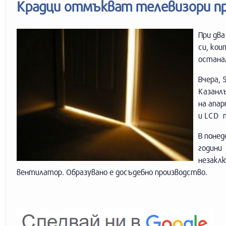
Крадци отмъкват телевизори п
При два
си, кои
останал
Вчера, 
Казанлъ
на апа
и LCD т
В понед
години 
незакл
вентилатор. Образувано е досъдебно производство.