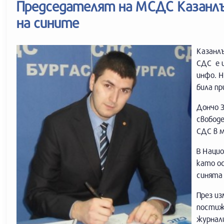
Председателят на МСДС Казанлъ
на сините
Казанл
СДС е и
инфо. 
била пр
Дончо 
свобод
СДС в м
В Наци
като ос
синята
През из
постиж
журнал