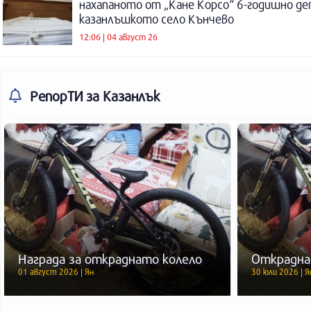
нахапаното от „Кане Корсо“ 6-годишно де
казанлъшкото село Кънчево
12:06 | 04 август 26
РепорТИ
за Казанлък
Награда за откраднато колело
Открадна
01 август 2026 | Ян
30 юли 2026 | Я