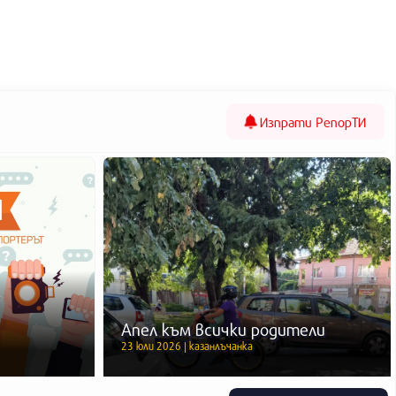
Изпрати
РепорТИ
Апел към всички родители
23 юли 2026 | казанлъчанка