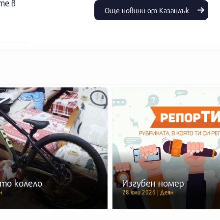
те в
Още новини от Казанлък
то колело
Изгубен номер
н
28 юли 2026 | Деян