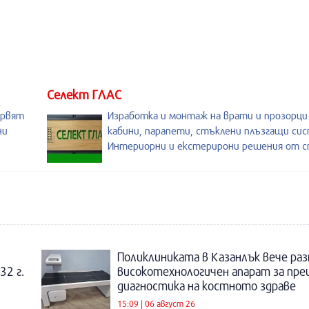
Селект ГЛАС
ървят
Изработка и монтаж на врати и прозорц
ни
кабини, парапети, стъклени плъзгащи си
Интериорни и екстерирони решения от с
Поликлиниката в Казанлък вече раз
32 г.
високотехнологичен апарат за пре
диагностика на костното здраве
15:09 | 06 август 26