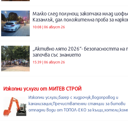
Малко след полунощ закопчаха млад шофь
Казанлък, дал положителна проба за нарк
10:08 | 06 август 26
„Активно лято 2026“- безопасността на 
започва със знанието
15:39 | 06 август 26
Изкопни услуги от МИТЕВ СТРОЙ
Изкопни услуги,багер с хидрочук,водопровод и
канализация,Пречиствателни станции за битови
отпадни води от ТОПОЛ-ЕКО за къщи,хотели,ком