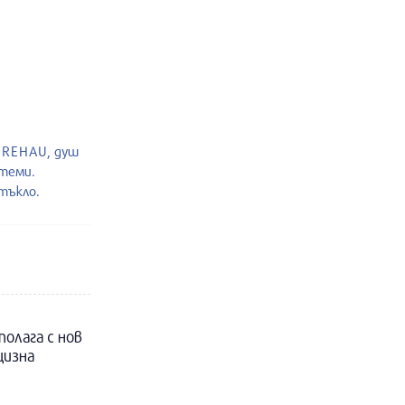
и REHAU, душ
стеми.
тъкло.
полага с нов
цизна