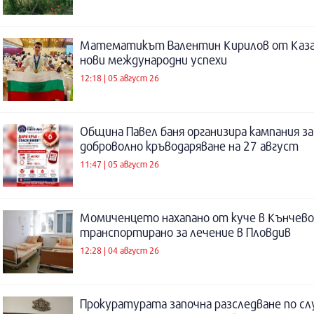
Математикът Валентин Кирилов от Каза
нови международни успехи
12:18 | 05 август 26
Община Павел баня организира кампания за
доброволно кръводаряване на 27 август
11:47 | 05 август 26
Момиченцето нахапано от куче в Кънчево
транспортирано за лечение в Пловдив
12:28 | 04 август 26
Прокуратурата започна разследване по сл