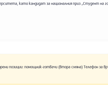
ерситета, като кандидат за националния приз „Студент на г
орени позиции: помощник-готвачи (втора смяна) Телефон за вр