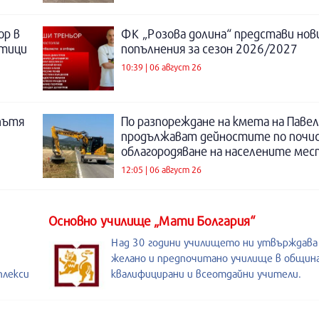
ор в
ФК „Розова долина“ представи нов
отици
попълнения за сезон 2026/2027
10:39 | 06 август 26
пътя
По разпореждане на кмета на Павел
продължават дейностите по почи
облагородяване на населените мес
12:05 | 06 август 26
Основно училище „Мати Болгария“
Над 30 години училището ни утвърждава
желано и предпочитано училище в община
плекси
квалифицирани и всеотдайни учители.