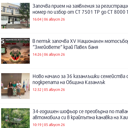
Започва прием на заявления за регистраци
номер по избор от СТ 7501 ТР до СТ 8000 
16:04 | 06 август 26
В петък започва XV Национален мотосъбо
“Змейовете“ край Павел баня
14:26 | 06 август 26
Ново начало за 36 казанлъшки семейства 
подкрепата на Община Казанлък
12:32 | 05 август 26
34-годишен шофьор се преобърна по таван
автомобила си в крайпътна канавка на Ха
10:19 | 05 август 26