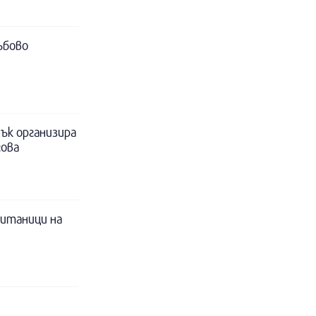
ъбово
ък организира
гова
питаници на