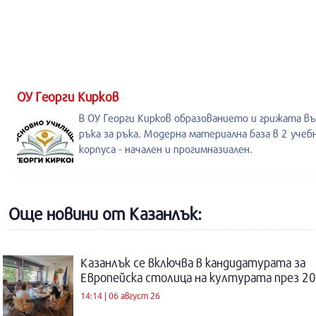
ОУ Георги Кирков
В ОУ Георги Кирков образованието и грижата в
ръка за ръка. Модерна материална база в 2 учеб
корпуса - начален и прогимназиален.
Още новини от Казанлък:
Казанлък се включва в кандидатурата за
Европейска столица на културата през 20
14:14 | 06 август 26