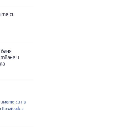
ите си
 баня
стване и
та
 името си на
 Казанлък с