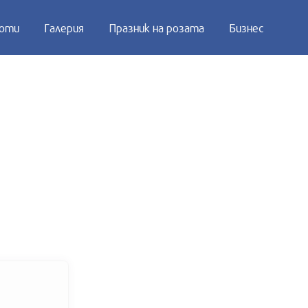
оти
Галерия
Празник на розата
Бизнес