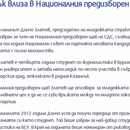
к влиза в Националния предизборен
ъчанинът Дончо Златев, председател на младежката структ
збран за член на Националния предизборен щаб на СДС, съобщ
На последния Национален съвет на партията неговата кандид
иета с пълно мнозинство.
Златев е четвърта година студент по журналистика в Бурга
ен университет и затова напоследък по-често участва в съб
орския град, отколкото в родния Казанлък.
оналния предизборен щаб Златев ще отговаря за младежката
новната цел е да не се губи връзката между по-младото поко
 партия.
миналата 2012 година Дончо успя да получи поредица от призн
енията си като студент. Той беше избран за най-добър студ
истика на БСУ. В края на годината беше номиниран от ръков