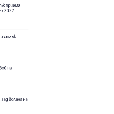
ък приема
ез 2027
Казанлък
бой на
 зад волана на