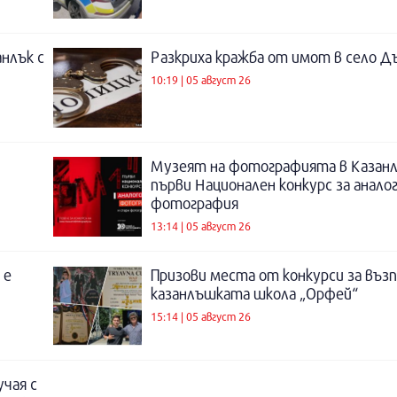
нлък с
Разкриха кражба от имот в село Д
10:19 | 05 август 26
Музеят на фотографията в Казанл
първи Национален конкурс за анало
фотография
13:14 | 05 август 26
 е
Призови места от конкурси за въз
казанлъшката школа „Орфей“
15:14 | 05 август 26
учая с