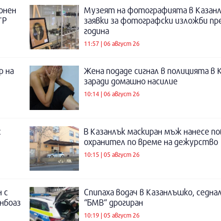
онен
Музеят на фотографията в Казанл
ТР
заявки за фотографски изложби пр
година
11:57 | 06 август 26
р на
Жена подаде сигнал в полицията в 
заради домашно насилие
10:14 | 06 август 26
с
В Казанлък маскиран мъж нанесе по
охранител по време на дежурство
10:15 | 05 август 26
 с
Спипаха водач в Казанлъшко, седнал
инбоаз
“БМВ“ дрогиран
10:19 | 05 август 26