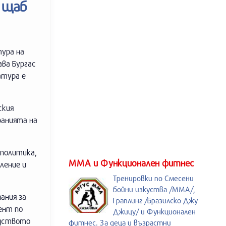
 щаб
ура на
ава Бургас
атура е
ския
ранията на
 политика,
ММА и Функционален фитнес
ление и
Тренировки по Смесени
бойни изкуства /MMA/,
ания за
Граплинг /Бразилско Джу
ент по
Джицу/ и Функционален
одството
фитнес. За деца и възрастни