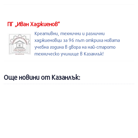
ПГ „Иван Хаджиенов”
Креативни, технични и различни
хаджиеновци за 96 път откриха новата
учебна година в двора на най-старото
техническо училище в Казанлък!
Още новини от Казанлък: