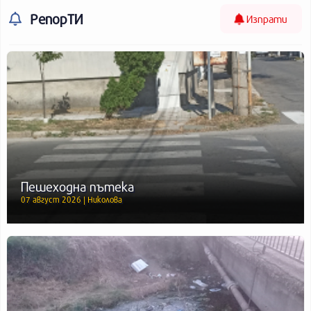
РепорТИ
Изпрати
Пешеходна пътека
07 август 2026 | Николова