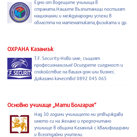
Едно от водещите училища в
страната.Нашите възпитаници постигат
национални и международни успехи в
областта на математиката,физиката и др.
ОХРАНА Казанлък
T.F. Security-Ново име, същият
професионализъм! Осигурете сигурност и
спокойствие на вашия дом или бизнес.
Доказано качество! 0892 045 065
Основно училище „Мати Болгария“
Над 30 години училището ни утвърждава
името си на желано и предпочитано
училище в община Казанлък с квалифицирани
и всеотдайни учители.