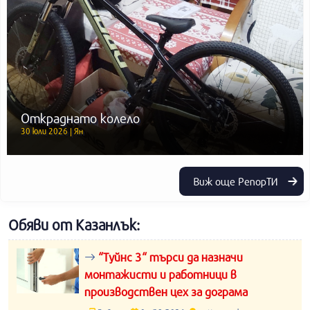
Откраднато колело
30 юли 2026 | Ян
Виж още РепорТИ
Обяви от Казанлък:
“Туйнс 3“ търси да назначи
монтажисти и работници в
производствен цех за дограма