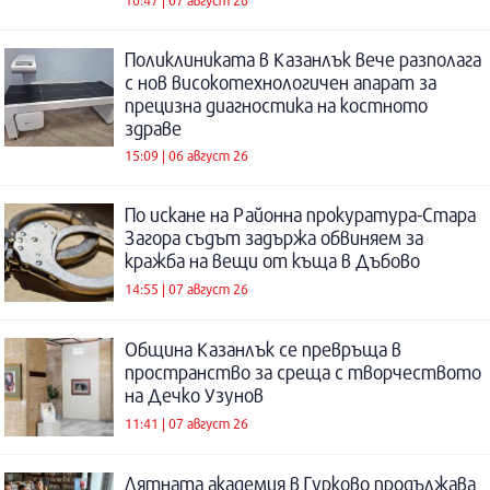
Поликлиниката в Казанлък вече разполага
с нов високотехнологичен апарат за
прецизна диагностика на костното
здраве
15:09 | 06 август 26
По искане на Районна прокуратура-Стара
Загора съдът задържа обвиняем за
кражба на вещи от къща в Дъбово
14:55 | 07 август 26
Община Казанлък се превръща в
пространство за среща с творчеството
на Дечко Узунов
11:41 | 07 август 26
Лятната академия в Гурково продължава