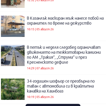
В Казанлък маскиран мъж нанесе побой на
охранител по време на дежурство
10:15 | 05 август 26
В петък и неделя следобед ограничават
движението на тежкотоварни камиони
по АМ „Тракия“, „Струма“ и през
Кресненското дефиле
14:29 | 07 август 26
34-годишен шофьор се преобърна по
таван с автомобила си в крайпътна
канавка на Хаинбоаз
10:19 | 05 август 26