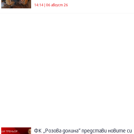
14:14 | 06 август 26
ФК „Розова долина“ представи новите си