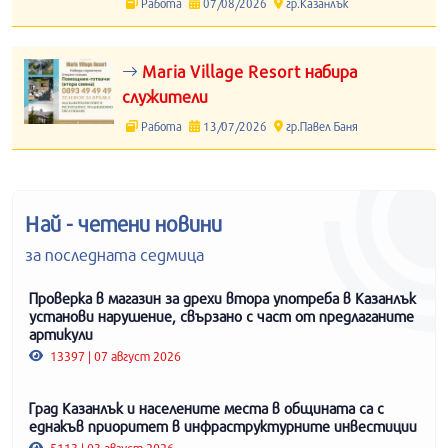
Работа
07/08/2026
гр.Казанлък
Maria Village Resort набира
служители
Работа
13/07/2026
гр.Павел Баня
Най - четени новини
за последната седмица
Проверка в магазин за дрехи втора употреба в Казанлък
установи нарушение, свързано с част от предлаганите
артикули
13397 | 07 август 2026
Град Казанлък и населените места в общината са с
еднакъв приоритет в инфраструктурните инвестиции
5113 | 03 август 2026