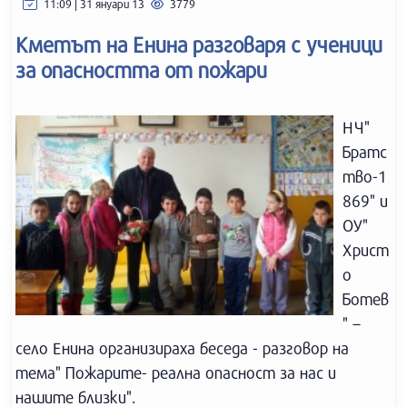
11:09 | 31 януари 13
3779
Кметът на Енина разговаря с ученици
за опасността от пожари
НЧ"
Братс
тво-1
869" и
ОУ"
Христ
о
Ботев
" –
село Енина организираха беседа - разговор на
тема" Пожарите- реална опасност за нас и
нашите близки".