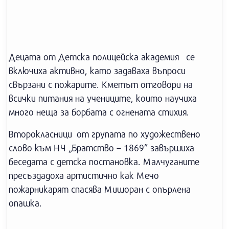
Децата от Детска полицейска академия се
включиха активно, като задаваха въпроси
свързани с пожарите. Кметът отговори на
всички питания на учениците, които научиха
много неща за борбата с огнената стихия.
Второкласници от групата по художествено
слово към НЧ „Братство – 1869” завършиха
беседата с детска постановка. Малчуганите
пресъздадоха артистично как Мечо
пожарникарят спасява Мишоран с опърлена
опашка.