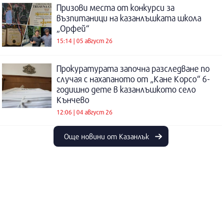
Призови места от конкурси за
възпитаници на казанлъшката школа
„Орфей“
15:14 | 05 август 26
Прокуратурата започна разследване по
случая с нахапаното от „Кане Корсо“ 6-
годишно дете в казанлъшкото село
Кънчево
12:06 | 04 август 26
Още новини от Казанлък