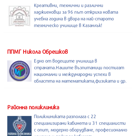
Креативни, технични и различни
хаджиеновци за 96 път откриха новата
учебна година в двора на най-старото
техническо училище в Казанлък!
ППМГ Никола Обрешков
Едно от водещите училища в
страната.Нашите възпитаници постигат
национални и международни успехи в
областта на математиката,физиката и др.
Районна поликлиника
Поликлиниката разполага с 22
специализирани кабинета и 31 специалисти
с опит, модерно оборудване, професионално