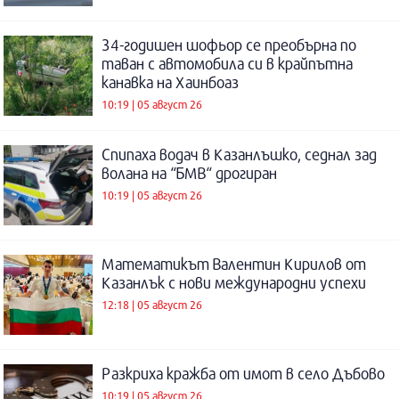
34-годишен шофьор се преобърна по
таван с автомобила си в крайпътна
канавка на Хаинбоаз
10:19 | 05 август 26
Спипаха водач в Казанлъшко, седнал зад
волана на “БМВ“ дрогиран
10:19 | 05 август 26
Математикът Валентин Кирилов от
Казанлък с нови международни успехи
12:18 | 05 август 26
Разкриха кражба от имот в село Дъбово
10:19 | 05 август 26