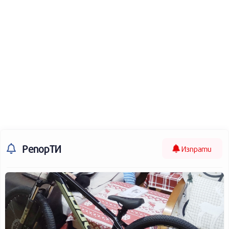
РепорТИ
Изпрати