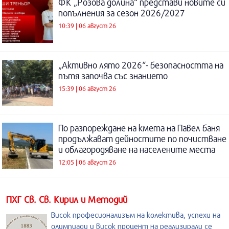
ФК „Розова долина“ представи новите си
попълнения за сезон 2026/2027
10:39 | 06 август 26
„Активно лято 2026“- безопасността на
пътя започва със знанието
15:39 | 06 август 26
По разпореждане на кмета на Павел баня
продължават дейностите по почистване
и облагородяване на населените места
12:05 | 06 август 26
ПХГ Св. Св. Кирил и Методий
Висок професионализъм на колектива, успехи на
олимпиади и висок процент на реализирали се