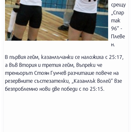
срещу
„Спар
так
96” -
Плеве
н.
В първия гейм, казанлъчанки се наложиха с 25:17,
а във втория и третия гейм, въпреки че
треньорът Стоян Гунчев разчиташе повече на
резервните състезателки, „Казанлък волей” взе
безпроблемно нови две победи с по 25:15.