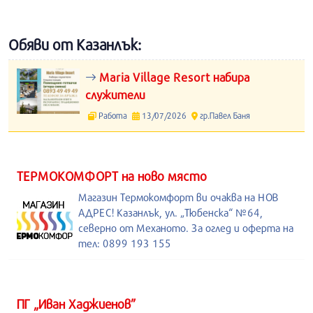
Обяви от Казанлък:
Maria Village Resort набира
служители
Работа
13/07/2026
гр.Павел Баня
ТЕРМОКОМФОРТ на ново място
Магазин Термокомфорт ви очаква на НОВ
АДРЕС! Казанлък, ул. „Тюбенска“ №64,
северно от Механото. За оглед и оферта на
тел: 0899 193 155
ПГ „Иван Хаджиенов”