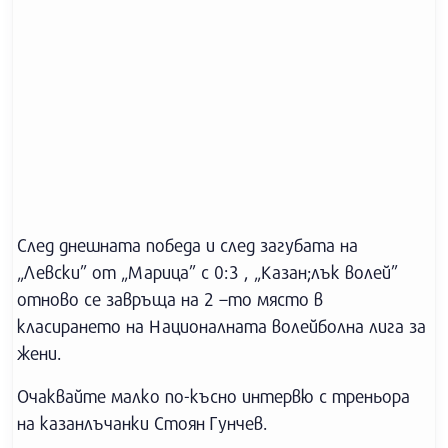
След днешната победа и след загубата на
„Левски” от „Марица” с 0:3 , „Казан;лък волей”
отново се завръща на 2 –то място в
класирането на Националната волейболна лига за
жени.
Очаквайте малко по-късно интервю с треньора
на казанлъчанки Стоян Гунчев.