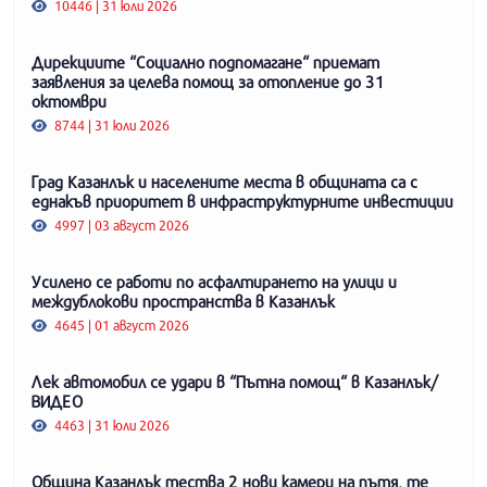
10446 | 31 юли 2026
Дирекциите “Социално подпомагане“ приемат
заявления за целева помощ за отопление до 31
октомври
8744 | 31 юли 2026
Град Казанлък и населените места в общината са с
еднакъв приоритет в инфраструктурните инвестиции
4997 | 03 август 2026
Усилено се работи по асфалтирането на улици и
междублокови пространства в Казанлък
4645 | 01 август 2026
Лек автомобил се удари в “Пътна помощ“ в Казанлък/
ВИДЕО
4463 | 31 юли 2026
Община Казанлък тества 2 нови камери на пътя, те