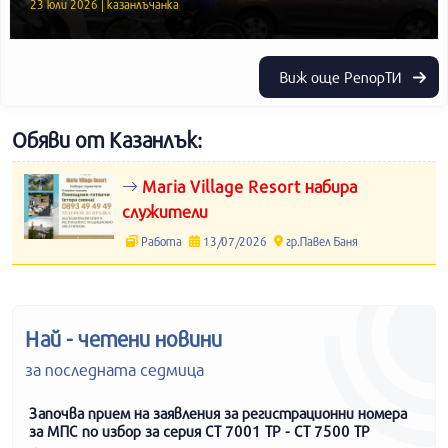
23 юли 2026 | казанлъчанка
Виж още РепорТИ
Обяви от Казанлък:
Maria Village Resort набира
служители
Работа
13/07/2026
гр.Павел Баня
Най - четени новини
за последната седмица
Започва прием на заявления за регистрационни номера
за МПС по избор за серия СТ 7001 ТР - СТ 7500 ТР