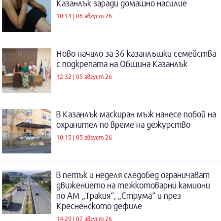
Казанлък заради домашно насилие
10:14 | 06 август 26
Ново начало за 36 казанлъшки семейства
с подкрепата на Община Казанлък
12:32 | 05 август 26
В Казанлък маскиран мъж нанесе побой на
охранител по време на дежурство
10:15 | 05 август 26
В петък и неделя следобед ограничават
движението на тежкотоварни камиони
по АМ „Тракия“, „Струма“ и през
Кресненското дефиле
14:29 | 07 август 26