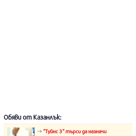
Обяви от Казанлък:
“Туйнс 3“ търси да назначи