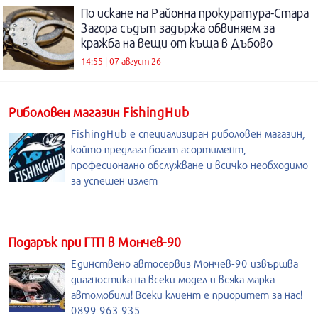
По искане на Районна прокуратура-Стара
Загора съдът задържа обвиняем за
кражба на вещи от къща в Дъбово
14:55 | 07 август 26
Риболовен магазин FishingHub
FishingHub е специализиран риболовен магазин,
който предлага богат асортимент,
професионално обслужване и всичко необходимо
за успешен излет
Подарък при ГТП в Мончев-90
Единствено автосервиз Мончев-90 извършва
диагностика на всеки модел и всяка марка
автомобили! Всеки клиент е приоритет за нас!
0899 963 935