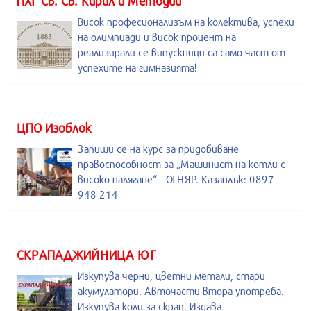
ПХГ Св. Св. Кирил и Методий
Висок професионализъм на колектива, успехи
на олимпиади и висок процент на
реализирали се випускници са само част от
успехите на гимназията!
ЦПО Изоблок
Запиши се на курс за придобиване
правоспособност за „Машинист на котли с
високо налягане“ - ОГНЯР. Казанлък: 0897
948 214
СКРАПАДЖИЙНИЦА ЮГ
Изкупува черни, цветни метали, стари
акумулатори. Авточасти втора употреба.
Изкупува коли за скрап. Издава