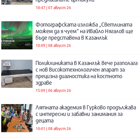
10:47 | 07 август 26
Фотографската изложба „Светлината
можем да я чуем“ на Ивайло Нягалов ще
бъде представена в Казанлък
10:09 | 08 август 26
Поликлиниката в Казанлък вече разполага
с нов високотехнологичен апарат за
прецизна диагностика на костното
здраве
15:09 | 06 август 26
Лятната академия в Гурково продължава
с интересни и забавни занимания за
децата
10:01 | 08 август 26