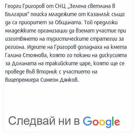
Георги Григоров от СНЦ „Зелена светлина в
България“ поиска младежите от Казанлък също
да са приоритет за Общината. Той предложи
младежките организации да вземат участие при
изготвянето на туристическите стратегии за
региона. Идеите на Григоров допаднаха на кмета
Галина Стоянова, която го покани на дискусията
за Долината на тракийските царе, която ще се
проведе във вторник с участието на
вицепремиера Симеон Дянков.