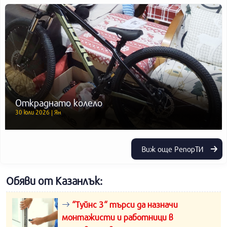
Откраднато колело
30 юли 2026 | Ян
Виж още РепорТИ
Обяви от Казанлък:
“Туйнс 3“ търси да назначи
монтажисти и работници в