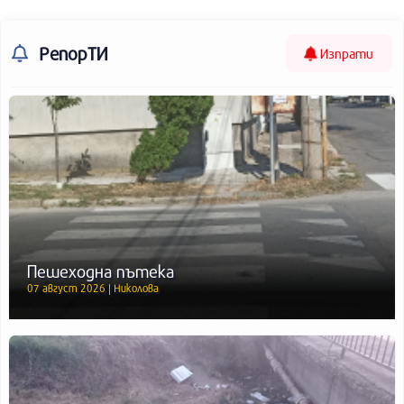
РепорТИ
Изпрати
Пешеходна пътека
07 август 2026 | Николова