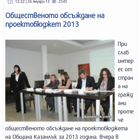
12:22 | 26 януари 13
2545
Общественото обсъждане на
проектобюджет 2013
При
слаб
интер
ес от
стран
а на
гражд
ани
проте
че
общественото обсъждане на проектобюджета
на Община Казанлък за 2013 година. Вчера в