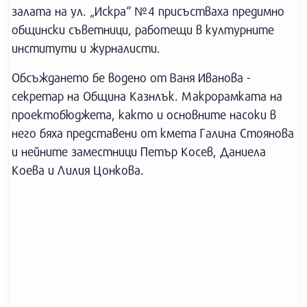
залата на ул. „Искра“ №4 присъстваха предимно
общински съветници, работещи в културните
институти и журналисти.
Обсъждането бе водено от Ваня Иванова -
секретар на Община Казнлък. Макрорамката на
проектобюджета, както и основните насоки в
него бяха представени от кмета Галина Стоянова
и нейните заместници Петър Косев, Даниела
Коева и Лилия Цонкова.