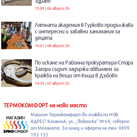
здраве
15:09 | 06 август 26
Лятната академия в Гурково продължава
с интересни и забавни занимания за
децата
10:01 | 08 август 26
По искане на Районна прокуратура-Стара
Загора съдът задържа обвиняем за
кражба на вещи от къща в Дъбово
14:55 | 07 август 26
ТЕРМОКОМФОРТ на ново място
Магазин Термокомфорт ви очаква на НОВ
АДРЕС! Казанлък, ул. „Тюбенска“ №64, северно
от Механото. За оглед и оферта на тел: 0899
193 155