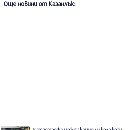
Още новини от Казанлък:
Катастрофа между камион и кола край