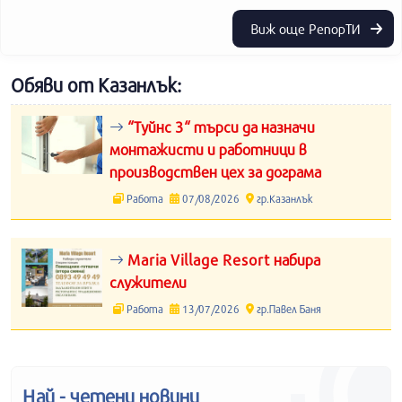
Виж още РепорТИ
Обяви от Казанлък:
“Туйнс 3“ търси да назначи
монтажисти и работници в
производствен цех за дограма
Работа
07/08/2026
гр.Казанлък
Maria Village Resort набира
служители
Работа
13/07/2026
гр.Павел Баня
Най - четени новини