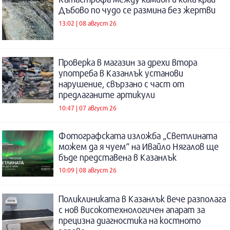
Дъбово по чудо се размина без жертви
13:02 | 08 август 26
Проверка в магазин за дрехи втора
употреба в Казанлък установи
нарушение, свързано с част от
предлаганите артикули
10:47 | 07 август 26
Фотографската изложба „Светлината
можем да я чуем“ на Ивайло Нягалов ще
бъде представена в Казанлък
10:09 | 08 август 26
Поликлиниката в Казанлък вече разполага
с нов високотехнологичен апарат за
прецизна диагностика на костното