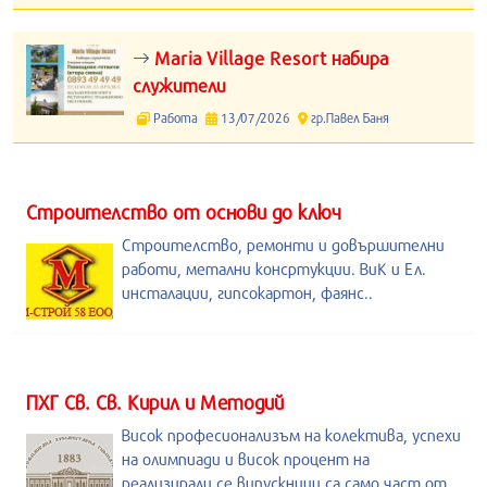
Maria Village Resort набира
служители
Работа
13/07/2026
гр.Павел Баня
Строителство от основи до ключ
Строителство, ремонти и довършителни
работи, метални консртукции. ВиК и Ел.
инсталации, гипсокартон, фаянс..
ПХГ Св. Св. Кирил и Методий
Висок професионализъм на колектива, успехи
на олимпиади и висок процент на
реализирали се випускници са само част от