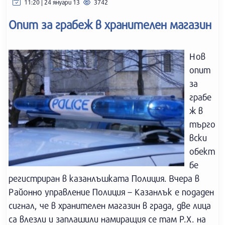
11:20 | 24 януари 13
3742
Опит за грабеж в хранителен магазин
Нов
опит
за
грабе
ж в
търго
вски
обект
бе
регистриран в казанлъшката Полиция. Вчера в
Районно управление Полиция – Казанлък е подаден
сигнал, че в хранителен магазин в града, две лица
са влезли и заплашили намиращия се там Р.Х. на