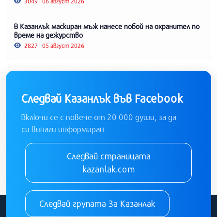
3049 | 06 август 2026
В Казанлък маскиран мъж нанесе побой на охранител по
време на дежурство
2827 | 05 август 2026
Следвай Казанлък във Facebook
Включи се с повече от 20 000 души, за да
си винаги информиран
Следвай страницата
kazanlak.com
Следвай групата За Казанлак