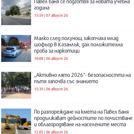
Павел баня се подготвя за новата учебна
година
15:59 | 07 август 26
Малко след полунощ закопчаха млад
шофьор в Казанлък, дал положителна
проба за наркотици
10:08 | 06 август 26
„Активно лято 2026“- безопасността на
пътя започва със знанието
15:39 | 06 август 26
По разпореждане на кмета на Павел баня
продължават дейностите по почистване
и облагородяване на населените места
12:05 | 06 август 26