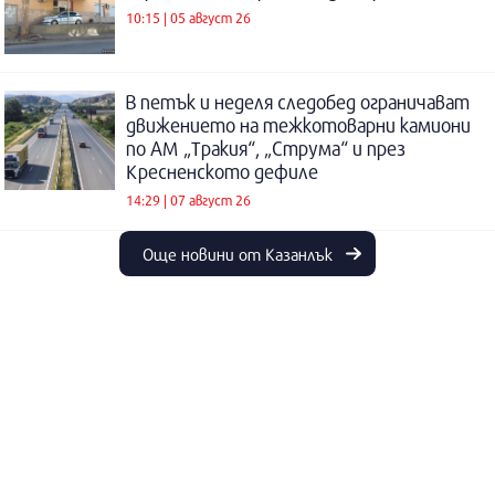
10:15 | 05 август 26
В петък и неделя следобед ограничават
движението на тежкотоварни камиони
по АМ „Тракия“, „Струма“ и през
Кресненското дефиле
14:29 | 07 август 26
Още новини от Казанлък