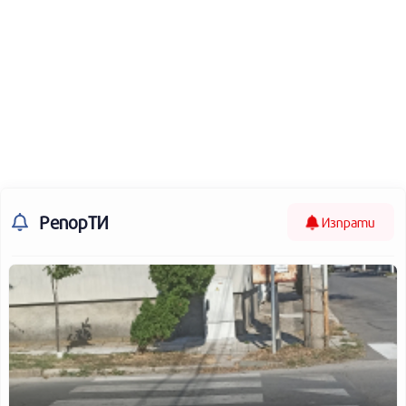
РепорТИ
Изпрати