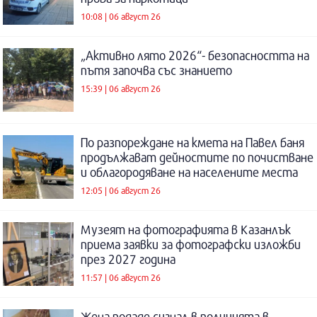
10:08 | 06 август 26
„Активно лято 2026“- безопасността на
пътя започва със знанието
15:39 | 06 август 26
По разпореждане на кмета на Павел баня
продължават дейностите по почистване
и облагородяване на населените места
12:05 | 06 август 26
Музеят на фотографията в Казанлък
приема заявки за фотографски изложби
през 2027 година
11:57 | 06 август 26
Жена подаде сигнал в полицията в