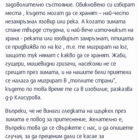
задоволително състояние. Обикновено си избират
места , където могат да се хранят – най-често
незамръзнал язовир или река. А когато зимата
стане твърде студена, и най-вече източникът на
храна - реката или язовирът замръзнат, птицата
се придвижва по на юг , т.е. те мигрират на юг,
защото тук нямат с какво да се хранят. Жаби,
гущери, мишевидни гризачи, насекоми не се
срещат през зимата, и на нашите бели приятели
се налага да мигрират в „топлите страни”,
където по това време те са в изобилие, разказва
д-р Клисурова.
Въпреки, че не винаги гледката на щъркел през
зимата е повод за притеснение, желателно е,
въпреки това да се свържете с нас, и да опишете
случая, за да преценим дали се касае за