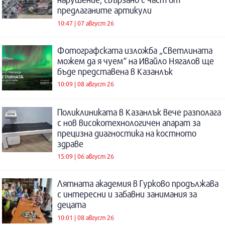
предлаганите артикули
10:47 | 07 август 26
Фотографската изложба „Светлината
можем да я чуем“ на Ивайло Нягалов ще
бъде представена в Казанлък
10:09 | 08 август 26
Поликлиниката в Казанлък вече разполага
с нов високотехнологичен апарат за
прецизна диагностика на костното
здраве
15:09 | 06 август 26
Лятната академия в Гурково продължава
с интересни и забавни занимания за
децата
10:01 | 08 август 26