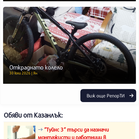
Откраднато колело
30 юли 2026 | Ян
Виж още РепорТИ
Обяви от Казанлък:
“Туйнс 3“ търси да назначи
монтажисти и работници в