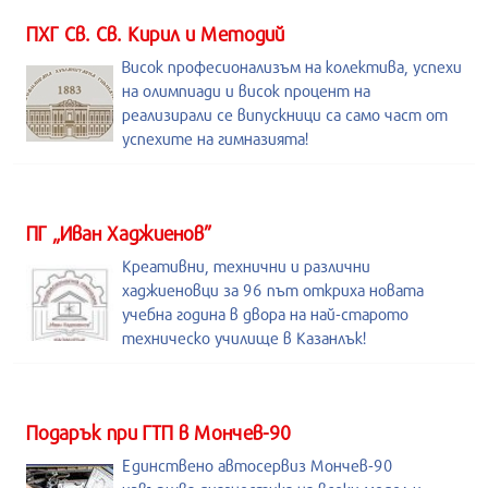
ПХГ Св. Св. Кирил и Методий
Висок професионализъм на колектива, успехи
на олимпиади и висок процент на
реализирали се випускници са само част от
успехите на гимназията!
ПГ „Иван Хаджиенов”
Креативни, технични и различни
хаджиеновци за 96 път откриха новата
учебна година в двора на най-старото
техническо училище в Казанлък!
Подарък при ГТП в Мончев-90
Единствено автосервиз Мончев-90