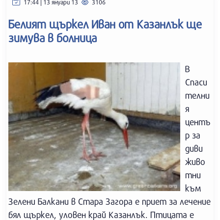
17:44 | 13 януари 13
3106
Белият щъркел Иван от Казанлък ще
зимува в болница
В
Спаси
телни
я
центъ
р за
диви
живо
тни
към
Зелени Балкани в Стара Загора е приет за лечение
бял щъркел, уловен край Казанлък. Птицата е