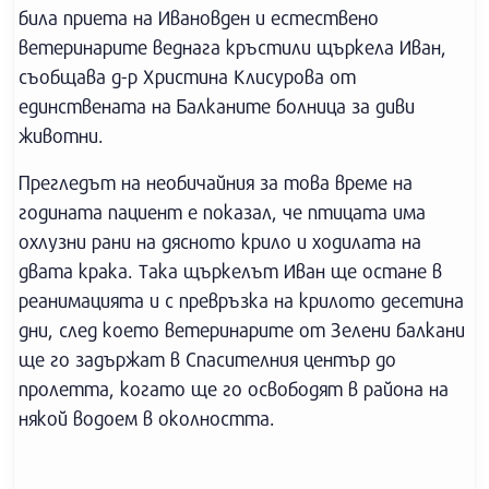
била приета на Ивановден и естествено
ветеринарите веднага кръстили щъркела Иван,
съобщава д-р Христина Клисурова от
единствената на Балканите болница за диви
животни.
Прегледът на необичайния за това време на
годината пациент е показал, че птицата има
охлузни рани на дясното крило и ходилата на
двата крака. Така щъркелът Иван ще остане в
реанимацията и с превръзка на крилото десетина
дни, след което ветеринарите от Зелени балкани
ще го задържат в Спасителния център до
пролетта, когато ще го освободят в района на
някой водоем в околността.