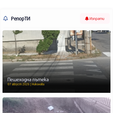
РепорТИ
Изпрати
Пешеходна пътека
07 август 2026 | Николова