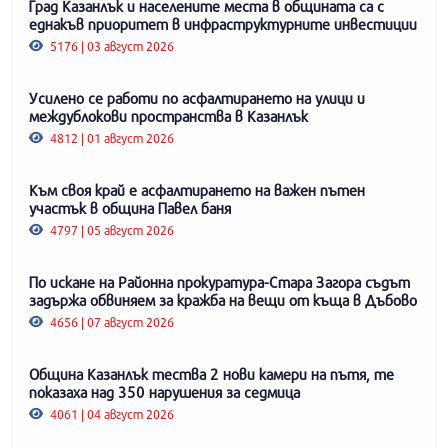
Град Казанлък и населените места в общината са с
еднакъв приоритет в инфраструктурните инвестиции
5176 | 03 август 2026
Усилено се работи по асфалтирането на улици и
междублокови пространства в Казанлък
4812 | 01 август 2026
Към своя край е асфалтирането на важен пътен
участък в община Павел баня
4797 | 05 август 2026
По искане на Районна прокуратура-Стара Загора съдът
задържа обвиняем за кражба на вещи от къща в Дъбово
4656 | 07 август 2026
Община Казанлък тества 2 нови камери на пътя, те
показаха над 350 нарушения за седмица
4061 | 04 август 2026