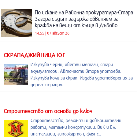
По искане на Районна прокуратура-Стара
Загора съдът задържа обвиняем за
кражба на вещи от къща в Дъбово
14:55 | 07 август 26
СКРАПАДЖИЙНИЦА ЮГ
Изкупува черни, цветни метали, стари
акумулатори. Авточасти втора употреба.
Изкупува коли за скрап. Издава удостоверения за
дерегистрация.
Строителство от основи до ключ
Строителство, ремонти и довършителни
работи, метални консртукции. ВиК и Ел.
инсталации, гипсокартон, фаянс..