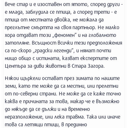
вече стар и е изоставен от ятото, според други -
е млада, заблудила се птица, а според трети - е
птица от местната двойка, не можала да
преглътне смъртта на своя партньор. Не малко
хора отдават този „феномен” и на глобалното
затопляне. Всъщност всички тези предположения
са по-скоро „градски легенди”, и нямат почти
нищо общо с истината, казват експертите от
Центъра за диви животни в Стара Загора.
Някои щъркели остават през зимата по нашите
земи, като те може да са местни, или прелетни
от по-северни страни. Не може да се каже точно
каква е причината за това, макар че е възможно
до някъде да се дължи и на временно
неразположение, или лека травма. Така или иначе
това са летящи птици, в предимно