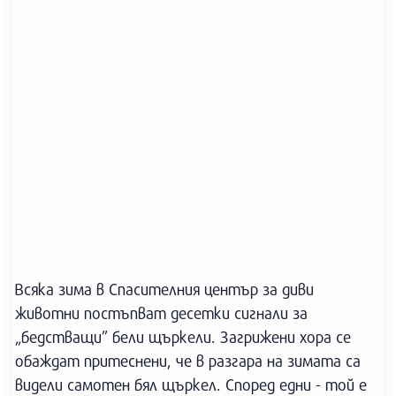
Всяка зима в Спасителния център за диви
животни постъпват десетки сигнали за
„бедстващи” бели щъркели. Загрижени хора се
обаждат притеснени, че в разгара на зимата са
видели самотен бял щъркел. Според едни - той е