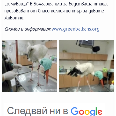
„зимуваща” в България, или за бедстваща птица,
призовават от Спасителния център за дивите
животни.
Снимки и информация:
www.greenbalkans.org