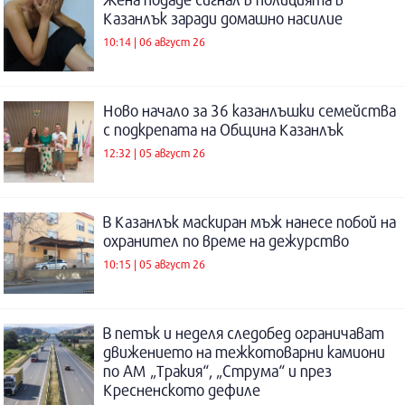
Казанлък заради домашно насилие
10:14 | 06 август 26
Ново начало за 36 казанлъшки семейства
с подкрепата на Община Казанлък
12:32 | 05 август 26
В Казанлък маскиран мъж нанесе побой на
охранител по време на дежурство
10:15 | 05 август 26
В петък и неделя следобед ограничават
движението на тежкотоварни камиони
по АМ „Тракия“, „Струма“ и през
Кресненското дефиле