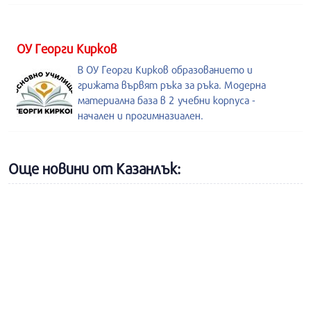
ОУ Георги Кирков
В ОУ Георги Кирков образованието и
грижата вървят ръка за ръка. Модерна
материална база в 2 учебни корпуса -
начален и прогимназиален.
Още новини от Казанлък: