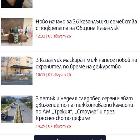
Ново начало за 36 казанлъшки семейства
с подкрепата на Община Казанлък
12:32 | 05 август 26
В Казанлък маскиран мъж нанесе побой на
охранител по време на дежурство
10:15 | 05 август 26
В петък и неделя следобед ограничават
движението на тежкотоварни камиони
по АМ „Тракия“, „Струма“ и през
Кресненското дефиле
14:29 | 07 август 26