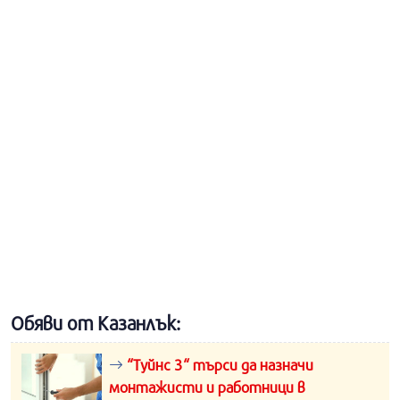
Обяви от Казанлък:
“Туйнс 3“ търси да назначи
монтажисти и работници в