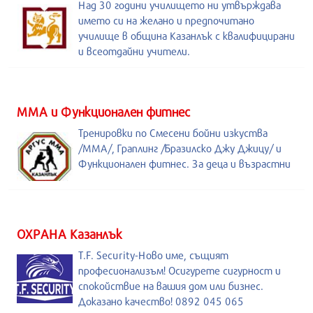
Над 30 години училището ни утвърждава
името си на желано и предпочитано
училище в община Казанлък с квалифицирани
и всеотдайни учители.
ММА и Функционален фитнес
Тренировки по Смесени бойни изкуства
/MMA/, Граплинг /Бразилско Джу Джицу/ и
Функционален фитнес. За деца и възрастни
ОХРАНА Казанлък
T.F. Security-Ново име, същият
професионализъм! Осигурете сигурност и
спокойствие на вашия дом или бизнес.
Доказано качество! 0892 045 065