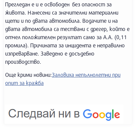
Прегледан е и е освободен без опасност за
живота. Нанесени са значителни материални
щети и по двата автомобила. Водачите и на
двата автомобила са тествани с дрегер, който е
отчел положителен резултат само за А.А. (0,11
промила). Причината за инцидента е неправилно
изпреварване. Заведено е досъдебно
производство.
Още крими новини:
Заловиха непълнолетни при
опит за кражба