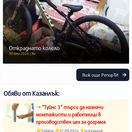
Откраднато колело
30 юли 2026 | Ян
Виж още РепорТИ
Обяви от Казанлък:
“Туйнс 3“ търси да назначи
монтажисти и работници в
производствен цех за дограма
Работа
07/08/2026
гр.Казанлък