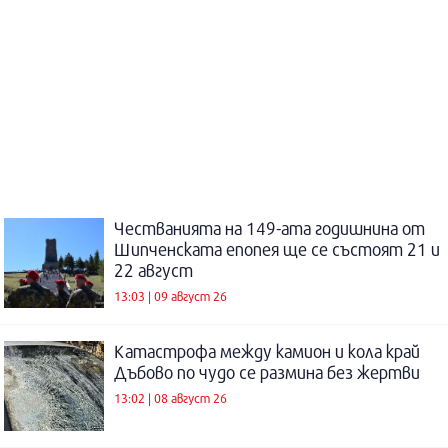
Честванията на 149-ата годишнина от
Шипченската епопея ще се състоят 21 и
22 август
13:03 | 09 август 26
Катастрофа между камион и кола край
Дъбово по чудо се размина без жертви
13:02 | 08 август 26