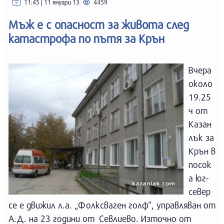
11:45 | 11 януари 13
4459
Мъж е с опасност за живота след
катастрофа по пътя за Крън
Вчера
около
19.25
ч от
Казан
лък за
Крън в
посок
а юг-
север
се е движил л.а. „Фолксваген голф”, управляван от
А.Д. на 23 години от Севлиево. Източно от