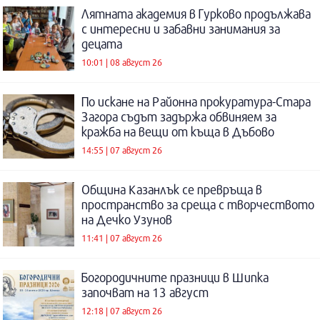
Лятната академия в Гурково продължава
с интересни и забавни занимания за
децата
10:01 | 08 август 26
По искане на Районна прокуратура-Стара
Загора съдът задържа обвиняем за
кражба на вещи от къща в Дъбово
14:55 | 07 август 26
Община Казанлък се превръща в
пространство за среща с творчеството
на Дечко Узунов
11:41 | 07 август 26
Богородичните празници в Шипка
започват на 13 август
12:18 | 07 август 26