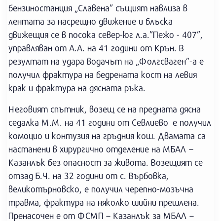
бензиностанция „Славена” същият навлиза в
лентата за насрещно движение и блъска
движещия се в посока север-юг л.а.”Пежо - 407”,
управляван от А.А. на 41 години от Крън. В
резултат на удара водачът на „Фолгсваген”-а е
получил фрактура на бедрената кост на левия
крак и фрактура на дясната ръка.
Неговият спътник, возещ се на предната дясна
седалка М.М. на 41 години от Севлиево е получил
комоцио и контузия на гръдния кош. Двамата са
настанени в хирургично отделение на МБАЛ –
Казанлък без опасност за живота. Возещият се
отзад Б.Ч. на 32 години от с. Върбовка,
великотърновско, е получил черепно-мозъчна
травма, фрактура на няколко шийни прешлена.
Пренасочен е от ФСМП – Казанлък за МБАЛ –