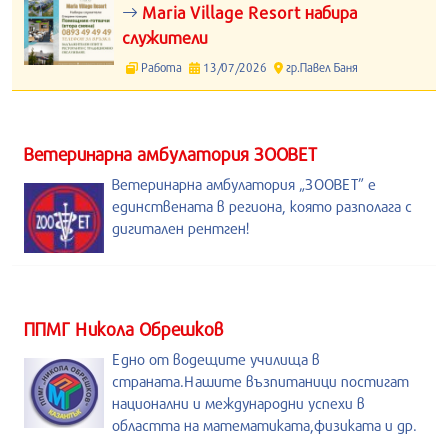
Maria Village Resort набира
служители
Работа
13/07/2026
гр.Павел Баня
Ветеринарна амбулатория ЗООВЕТ
Ветеринарна амбулатория „ЗООВЕТ” е
единствената в региона, която разполага с
дигитален рентген!
ППМГ Никола Обрешков
Едно от водещите училища в
страната.Нашите възпитаници постигат
национални и международни успехи в
областта на математиката,физиката и др.