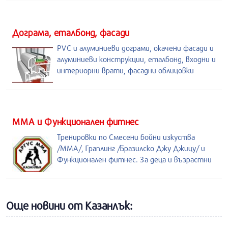
Дограма, еталбонд, фасади
PVC и алуминиеви дограми, окачени фасади и
алуминиеви конструкции, еталбонд, входни и
интериорни врати, фасадни облицовки
ММА и Функционален фитнес
Тренировки по Смесени бойни изкуства
/MMA/, Граплинг /Бразилско Джу Джицу/ и
Функционален фитнес. За деца и възрастни
Още новини от Казанлък: