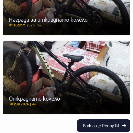
Награда за откраднато колело
01 август 2026 | Ян
Откраднато колело
30 юли 2026 | Ян
Виж още РепорТИ