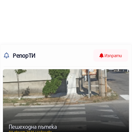
РепорТИ
Изпрати
Пешеходна пътека
07 август 2026 | Николова