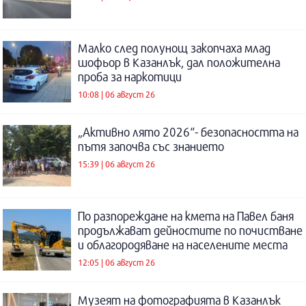
Малко след полунощ закопчаха млад
шофьор в Казанлък, дал положителна
проба за наркотици
10:08 | 06 август 26
„Активно лято 2026“- безопасността на
пътя започва със знанието
15:39 | 06 август 26
По разпореждане на кмета на Павел баня
продължават дейностите по почистване
и облагородяване на населените места
12:05 | 06 август 26
Музеят на фотографията в Казанлък