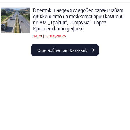
В петък и неделя следобед ограничават
движението на тежкотоварни камиони
по АМ „Тракия“, „Струма“ и през
Кресненското дефиле
14:29 | 07 август 26
Още новини от Казанлък