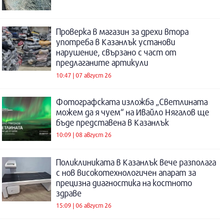
Проверка в магазин за дрехи втора
употреба в Казанлък установи
нарушение, свързано с част от
предлаганите артикули
10:47 | 07 август 26
Фотографската изложба „Светлината
можем да я чуем“ на Ивайло Нягалов ще
бъде представена в Казанлък
10:09 | 08 август 26
Поликлиниката в Казанлък вече разполага
с нов високотехнологичен апарат за
прецизна диагностика на костното
здраве
15:09 | 06 август 26