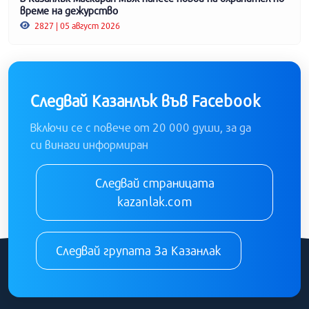
време на дежурство
2827 | 05 август 2026
Следвай Казанлък във Facebook
Включи се с повече от 20 000 души, за да
си винаги информиран
Следвай страницата
kazanlak.com
Следвай групата За Казанлак