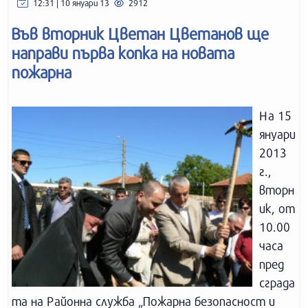
12:31 | 10 януари 13
2912
Във вторник Цветан Цветанов ще
направи първа копка на новата
пожарна
На 15
януари
2013
г.,
вторн
ик, от
10.00
часа
пред
сграда
та на Районна служба „Пожарна безопасност и