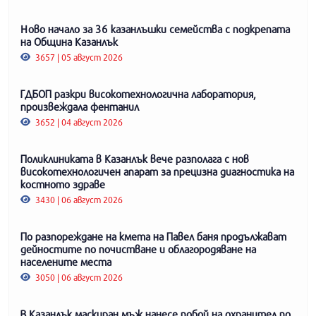
Ново начало за 36 казанлъшки семейства с подкрепата
на Община Казанлък
3657 | 05 август 2026
ГДБОП разкри високотехнологична лаборатория,
произвеждала фентанил
3652 | 04 август 2026
Поликлиниката в Казанлък вече разполага с нов
високотехнологичен апарат за прецизна диагностика на
костното здраве
3430 | 06 август 2026
По разпореждане на кмета на Павел баня продължават
дейностите по почистване и облагородяване на
населените места
3050 | 06 август 2026
В Казанлък маскиран мъж нанесе побой на охранител по