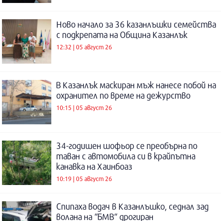
Ново начало за 36 казанлъшки семейства
с подкрепата на Община Казанлък
12:32 | 05 август 26
В Казанлък маскиран мъж нанесе побой на
охранител по време на дежурство
10:15 | 05 август 26
34-годишен шофьор се преобърна по
таван с автомобила си в крайпътна
канавка на Хаинбоаз
10:19 | 05 август 26
Спипаха водач в Казанлъшко, седнал зад
волана на “БМВ“ дрогиран