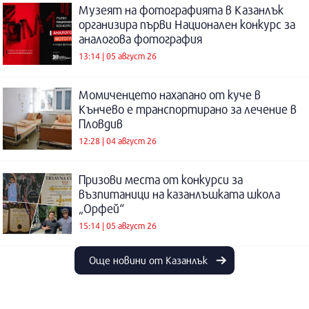
Музеят на фотографията в Казанлък
организира първи Национален конкурс за
аналогова фотография
13:14 | 05 август 26
Момиченцето нахапано от куче в
Кънчево е транспортирано за лечение в
Пловдив
12:28 | 04 август 26
Призови места от конкурси за
възпитаници на казанлъшката школа
„Орфей“
15:14 | 05 август 26
Още новини от Казанлък