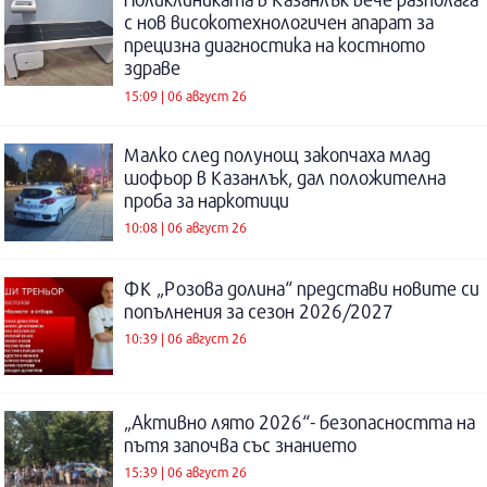
с нов високотехнологичен апарат за
прецизна диагностика на костното
здраве
15:09 | 06 август 26
Малко след полунощ закопчаха млад
шофьор в Казанлък, дал положителна
проба за наркотици
10:08 | 06 август 26
ФК „Розова долина“ представи новите си
попълнения за сезон 2026/2027
10:39 | 06 август 26
„Активно лято 2026“- безопасността на
пътя започва със знанието
15:39 | 06 август 26