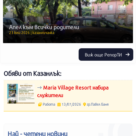
Апел към всички родители
23 юли 2026 | казанлъчанка
Виж още РепорТИ
Обяви от Казанлък:
Maria Village Resort набира
служители
Работа
13/07/2026
гр.Павел Баня
Най - четени новини