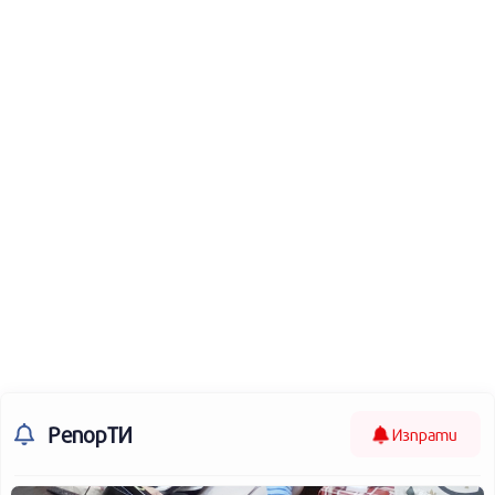
РепорТИ
Изпрати