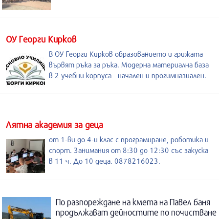
ОУ Георги Кирков
В ОУ Георги Кирков образованието и грижата
вървят ръка за ръка. Модерна материална база
в 2 учебни корпуса - начален и прогимназиален.
Лятна академия за деца
от 1-ви до 4-и клас с програмиране, роботика и
спорт. Занимания от 8:30 до 12:30 със закуска
в 11 ч. До 10 деца. 0878216023.
По разпореждане на кмета на Павел баня
продължават дейностите по почистване