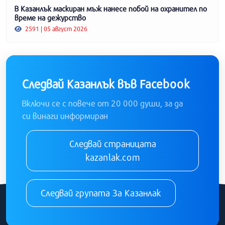
В Казанлък маскиран мъж нанесе побой на охранител по
време на дежурство
2591 | 05 август 2026
Следвай Казанлък във Facebook
Включи се с повече от 20 000 души, за да
си винаги информиран
Следвай страницата
kazanlak.com
Следвай групата За Казанлак