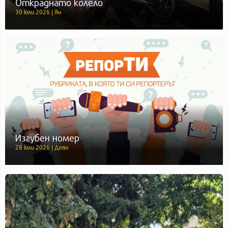
Откраднато колело
30 юли 2026 | Ян
Изгубен номер
28 юли 2026 | Деян