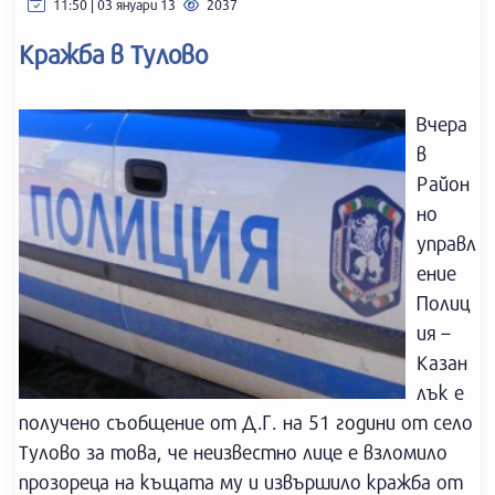
11:50 | 03 януари 13
2037
Кражба в Тулово
Вчера
в
Район
но
управл
ение
Полиц
ия –
Казан
лък е
получено съобщение от Д.Г. на 51 години от село
Тулово за това, че неизвестно лице е взломило
прозореца на къщата му и извършило кражба от