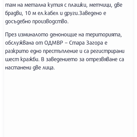
там на метална кутия с плашки, метчици, две
брадви, 10 м ел.кабел и други.Заведено е
досъдебно производство.
През изминалото денонощие на територията,
обслужвана от ОДМВР – Стара Загора е
разкрито едно престъпление и са регистрирани
шест кражби. В заведението за отрезвяване са
настанени две лица.