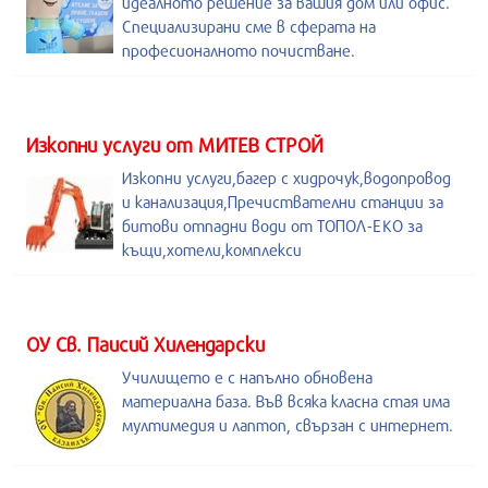
идеалното решение за вашия дом или офис.
Специализирани сме в сферата на
професионалното почистване.
Изкопни услуги от МИТЕВ СТРОЙ
Изкопни услуги,багер с хидрочук,водопровод
и канализация,Пречиствателни станции за
битови отпадни води от ТОПОЛ-ЕКО за
къщи,хотели,комплекси
ОУ Св. Паисий Хилендарски
Училището е с напълно обновена
материална база. Във всяка класна стая има
мултимедия и лаптоп, свързан с интернет.