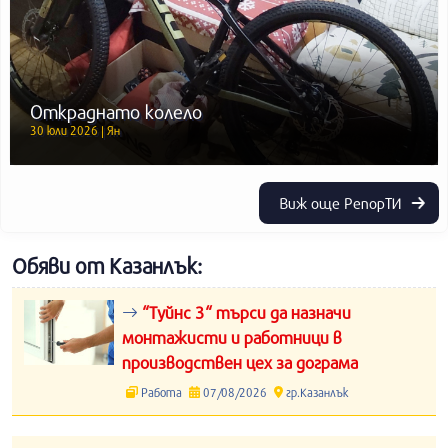
Откраднато колело
30 юли 2026 | Ян
Виж още РепорТИ
Обяви от Казанлък:
“Туйнс 3“ търси да назначи
монтажисти и работници в
производствен цех за дограма
Работа
07/08/2026
гр.Казанлък