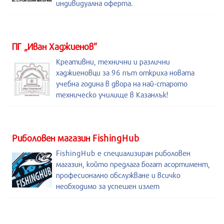
индивидуална оферта.
ПГ „Иван Хаджиенов”
Креативни, технични и различни
хаджиеновци за 96 път откриха новата
учебна година в двора на най-старото
техническо училище в Казанлък!
Риболовен магазин FishingHub
FishingHub е специализиран риболовен
магазин, който предлага богат асортимент,
професионално обслужване и всичко
необходимо за успешен излет