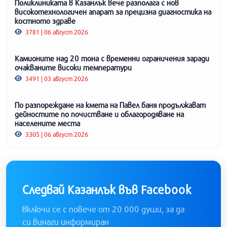
Поликлиниката в Казанлък вече разполага с нов
високотехнологичен апарат за прецизна диагностика на
костното здраве
3781 | 06 август 2026
Камионите над 20 тона с временни ограничения заради
очакваните високи температури
3491 | 03 август 2026
По разпореждане на кмета на Павел баня продължават
дейностите по почистване и облагородяване на
населените места
3305 | 06 август 2026
Следвай Казанлък във Facebook
Включи се с повече от 20 000 души, за да
си винаги информиран