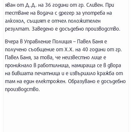
яван от Д.Д. на 36 години от гр. Сливен. При
тестване на водача с дрегер за употреба на
алкохол, същият е отчел положителен
резултат. Заведено е досъдебно производство.
Вчера в Управление Полиция – Павел Баня е
получено съобщение от Х.Х. на 40 години от гр.
Павел Баня, за това, че неизвестно лице е
проникнало в работилница, намираща се в двора
на бившата печатница и е извършило кражба от
там на един електрожен. Образувано е досъдебно
производство.