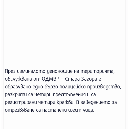
През изминалото денонощие на територията,
обслужвана от ОДМВР – Стара Загора е
образувано едно бързо полицейско производство,
разкрити са четири престъпления и са
регистрирани четири кражби. В заведението за
отрезвяване са настанени шест лица.