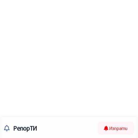
РепорТИ
Изпрати