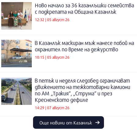
Ново начало за 36 казанлъшки семейства
с подкрепата на Община Казанлък
12:32 | 05 август 26
В Казанлък маскиран мъж нанесе побой на
охранител по време на дежурство
10:15 | 05 август 26
В петък и неделя следобед ограничават
движението на тежкотоварни камиони
по АМ „Тракия“, „Струма“ и през
Кресненското дефиле
14:29 | 07 август 26
Още новини от Казанлък