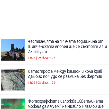
Честванията на 149-ата годишнина от
Шипченската епопея ще се състоят 21 и
22 август
13:03 | 09 август 26
Катастрофа между камион и кола край
Дъбово по чудо се размина без жертви
13:02 | 08 август 26
Фотографската изложба „Светлината
можем да я чуем“ на Ивайло Нягалов ще