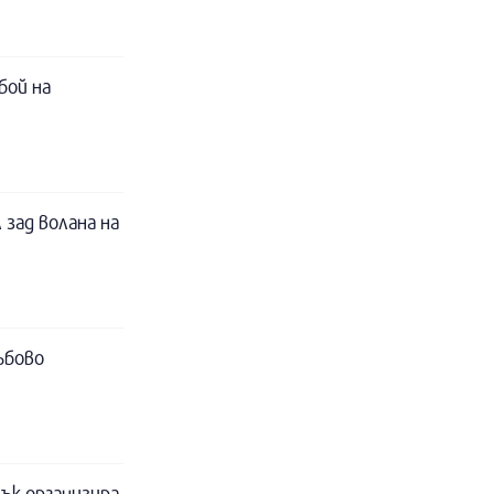
бой на
 зад волана на
ъбово
ък организира