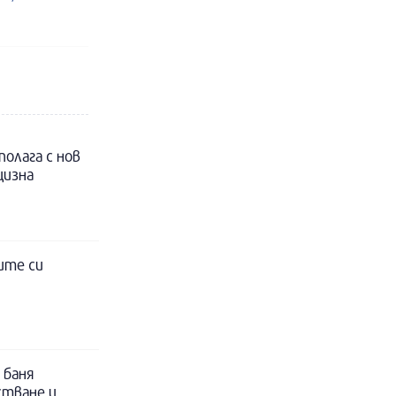
полага с нов
цизна
ите си
 баня
стване и