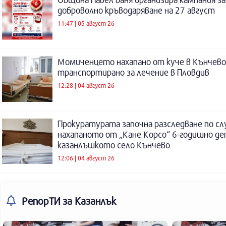
доброволно кръводаряване на 27 август
11:47 | 05 август 26
Момиченцето нахапано от куче в Кънчево
транспортирано за лечение в Пловдив
12:28 | 04 август 26
Прокуратурата започна разследване по сл
нахапаното от „Кане Корсо“ 6-годишно де
казанлъшкото село Кънчево
12:06 | 04 август 26
РепорТИ
за Казанлък