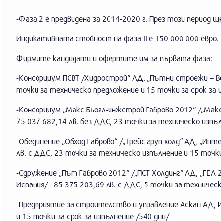
-Фаза 2 е предвидена за 2014-2020 г. През този период щ
Индикативната стойност на фаза ІІ е 150 000 000 евро.
Фирмите кандидати и офертите им за първата фаза:
-Консорциум ПСВТ /Хидрострой“ АД, „Пътни строежи – Вел
точки за техническо предложение и 15 точки за срок за 
-Консорциум „Макс Бьогл-инжстрой Габрово 2012“ /„Макс 
75 037 682,14 лв. без ДДС, 23 точки за техническо изпъл
-Обединение „Обход Габрово“ /„Трейс груп холд“ АД, „И
лв. с ДДС, 23 точки за техническо изпълнение и 15 точки
-Сдружение „Път Габрово 2012“ /„ПСТ Холдинг“ АД, „ГЕА 2
Испания/ - 85 375 203,69 лв. с ДДС, 5 точки за техническ
-Предприятие за строителство и управление Аскан АД, Ис
и 15 точки за срок за изпълнение /540 дни/