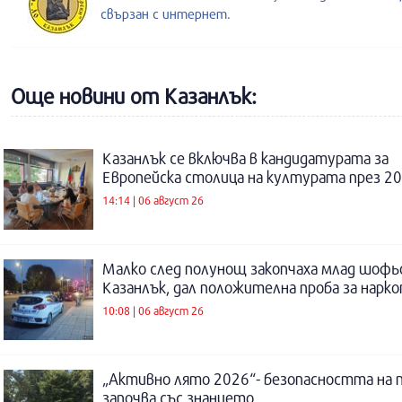
свързан с интернет.
Още новини от Казанлък:
Казанлък се включва в кандидатурата за
Европейска столица на културата през 20
14:14 | 06 август 26
Малко след полунощ закопчаха млад шофь
Казанлък, дал положителна проба за нарк
10:08 | 06 август 26
„Активно лято 2026“- безопасността на 
започва със знанието