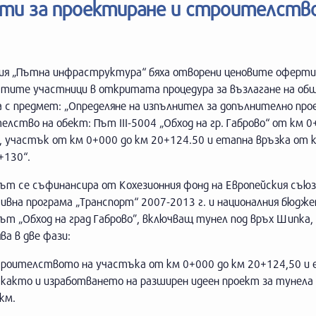
ти за проектиране и строителство
ция „Пътна инфраструктура“ бяха отворени ценовите оферти
атите участници в откритата процедура за възлагане на об
 с предмет: „Определяне на изпълнител за допълнително про
лство на обект: Път III-5004 „Обход на гр. Габрово“ от км 0
, участък от км 0+000 до км 20+124.50 и етапна връзка от 
+130“.
ът се съфинансира от Кохезионния фонд на Европейския съюз
вна програма „Транспорт“ 2007-2013 г. и националния бюдже
т „Обход на град Габрово”, включващ тунел под връх Шипка,
ва в две фази:
 строителството на участъка от км 0+000 до км 20+124,50 и
 както и изработването на разширен идеен проект за тунела 
км.