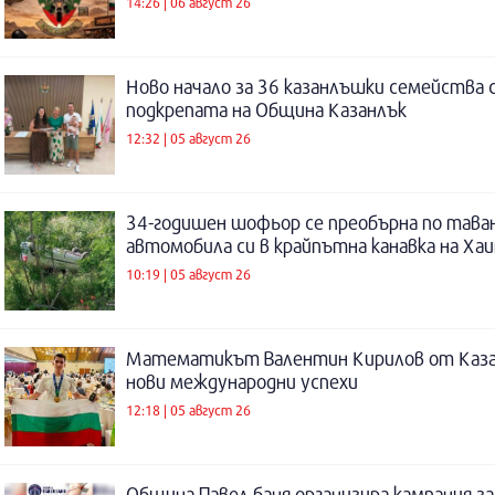
14:26 | 06 август 26
Ново начало за 36 казанлъшки семейства 
подкрепата на Община Казанлък
12:32 | 05 август 26
34-годишен шофьор се преобърна по таван
автомобила си в крайпътна канавка на Ха
10:19 | 05 август 26
Математикът Валентин Кирилов от Каза
нови международни успехи
12:18 | 05 август 26
Община Павел баня организира кампания за