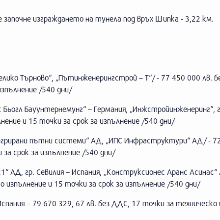
е започне изграждането на тунела под връх Шипка - 3,22 км.
ико Търново“, „Пътинженерингстрой – Т“/ - 77 450 000 лв. б
изпълнение /540 дни/
Бьогл Бауунтернемунг“ – Германия, „Инжстройинженеринг“, гр
нение и 15 точки за срок за изпълнение /540 дни/
нтегрирани пътни системи“ АД, „ИПС Инфраструктури“ АД/ - 7
 за срок за изпълнение /540 дни/
1“ АД, гр. Севилия – Испания, „Конструксионес Аранс Асинас“ 
о изпълнение и 15 точки за срок за изпълнение /540 дни/
пания – 79 670 329, 67 лв. без ДДС, 17 точки за техническо