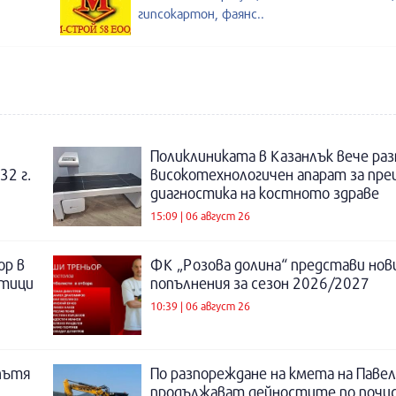
гипсокартон, фаянс..
Поликлиниката в Казанлък вече раз
32 г.
високотехнологичен апарат за пре
диагностика на костното здраве
15:09 | 06 август 26
ор в
ФК „Розова долина“ представи нов
отици
попълнения за сезон 2026/2027
10:39 | 06 август 26
пътя
По разпореждане на кмета на Павел
продължават дейностите по почи