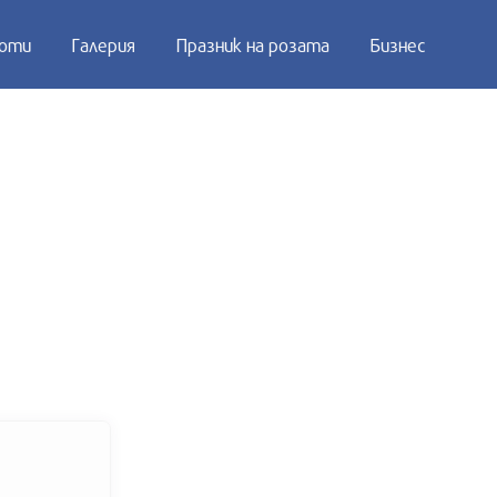
оти
Галерия
Празник на розата
Бизнес