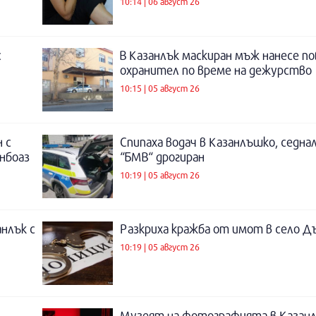
10:14 | 06 август 26
с
В Казанлък маскиран мъж нанесе по
охранител по време на дежурство
10:15 | 05 август 26
 с
Спипаха водач в Казанлъшко, седнал
инбоаз
“БМВ“ дрогиран
10:19 | 05 август 26
нлък с
Разкриха кражба от имот в село Д
10:19 | 05 август 26
Музеят на фотографията в Казанл