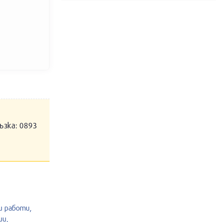
ъзка: 0893
 работи,
ии,