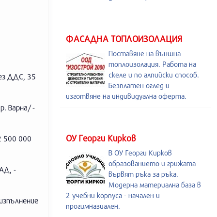
ФАСАДНА ТОПЛОИЗОЛАЦИЯ
Поставяне на външна
топлоизолация. Работа на
скеле и по алпийски способ.
ез ДДС, 35
Безплатен оглед и
изготвяне на индивидуална оферта.
. Варна/ -
ОУ Георги Кирков
2 500 000
В ОУ Георги Кирков
образованието и грижата
АД, -
вървят ръка за ръка.
Модерна материална база в
2 учебни корпуса - начален и
 изпълнение
прогимназиален.