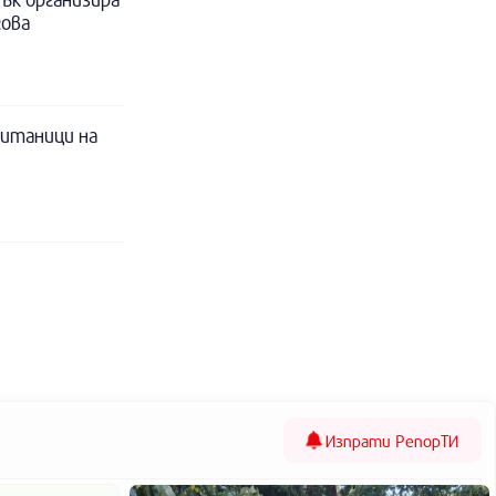
гова
питаници на
Изпрати
РепорТИ