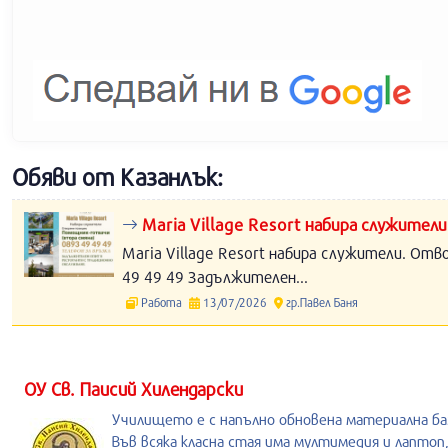
Обяви от Казанлък:
Maria Village Resort набира служители
Maria Village Resort набира служители. Отв
49 49 49 Задължителен...
Работа
13/07/2026
гр.Павел Баня
ОУ Св. Паисий Хилендарски
Училището е с напълно обновена материална ба
Във всяка класна стая има мултимедия и лаптоп