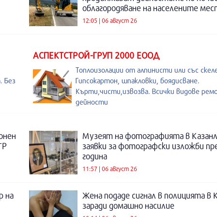
облагородяване на населените мес
12:05 | 06 август 26
АСПЕКТСТРОЙ-ГРУП 2000 ЕООД
Топлоизолации от алпинисти или със скеле
. Без
Гипсокартон, шпакловки, боядисване.
Кърти,чисти,извозва. Всички видове рем
дейности
онен
Музеят на фотографията в Казанл
ТР
заявки за фотографски изложби пр
година
11:57 | 06 август 26
р на
Жена подаде сигнал в полицията в 
заради домашно насилие