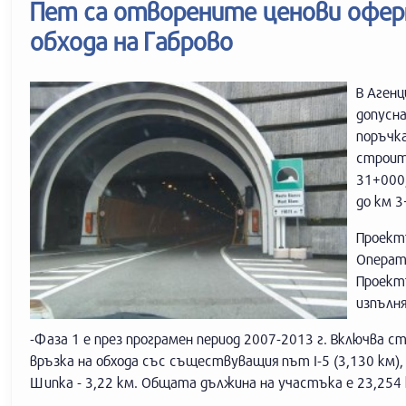
Пет са отворените ценови офер
обхода на Габрово
В Аген
допусн
поръчка
строите
31+000
до км 3
Проект
Операти
Проектъ
изпълня
-Фаза 1 е през програмен период 2007-2013 г. Включва
връзка на обхода със съществуващия път І-5 (3,130 км),
Шипка - 3,22 км. Общата дължина на участъка е 23,254 