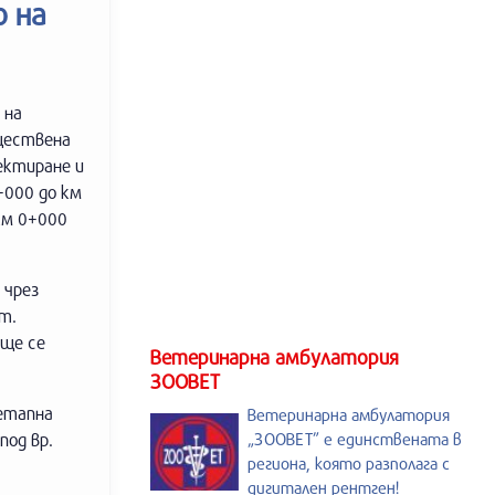
 на
 на
ществена
ектиране и
+000 до км
км 0+000
 чрез
т.
 ще се
Ветеринарна амбулатория
ЗООВЕТ
 етапна
Ветеринарна амбулатория
под вр.
„ЗООВЕТ” е единствената в
региона, която разполага с
дигитален рентген!