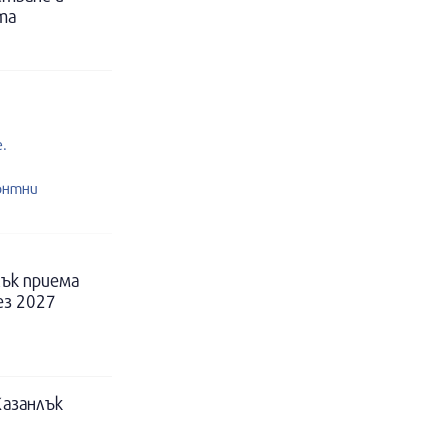
та
.
онтни
ък приема
ез 2027
Казанлък