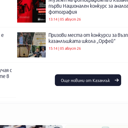
първи Национален конкурс за анало
фотография
13:14 | 05 август 26
 е
Призови места от конкурси за въз
казанлъшката школа „Орфей“
15:14 | 05 август 26
учая с
те в
Още новини от Казанлък