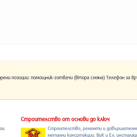
орени позиции: помощник-готвачи (втора смяна) Телефон за вр
Строителство от основи до ключ
за.
Строителство, ремонти и довършителни
,
метални консртукции. ВиК и Ел. инсталац