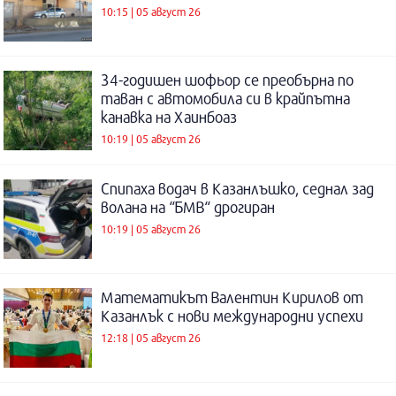
10:15 | 05 август 26
34-годишен шофьор се преобърна по
таван с автомобила си в крайпътна
канавка на Хаинбоаз
10:19 | 05 август 26
Спипаха водач в Казанлъшко, седнал зад
волана на “БМВ“ дрогиран
10:19 | 05 август 26
Математикът Валентин Кирилов от
Казанлък с нови международни успехи
12:18 | 05 август 26