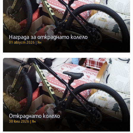
Награда за откраднато колело
01 август 2026 | Ян
Откраднато колело
30 юли 2026 | Ян