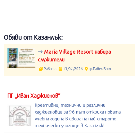
Обяви от Казанлък:
Maria Village Resort набира
служители
Работа
13/07/2026
гр.Павел Баня
ПГ „Иван Хаджиенов”
Креативни, технични и различни
хаджиеновци за 96 път откриха новата
учебна година в двора на най-старото
техническо училище в Казанлък!