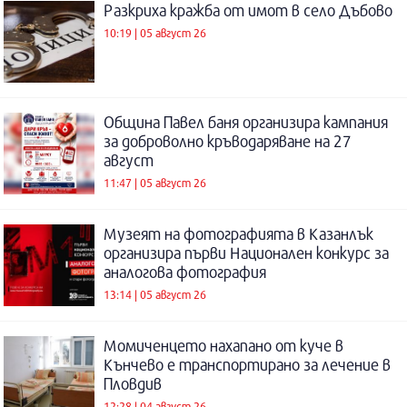
Разкриха кражба от имот в село Дъбово
10:19 | 05 август 26
Община Павел баня организира кампания
за доброволно кръводаряване на 27
август
11:47 | 05 август 26
Музеят на фотографията в Казанлък
организира първи Национален конкурс за
аналогова фотография
13:14 | 05 август 26
Момиченцето нахапано от куче в
Кънчево е транспортирано за лечение в
Пловдив
12:28 | 04 август 26