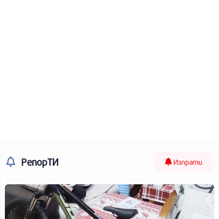
РепорТИ
Изпрати