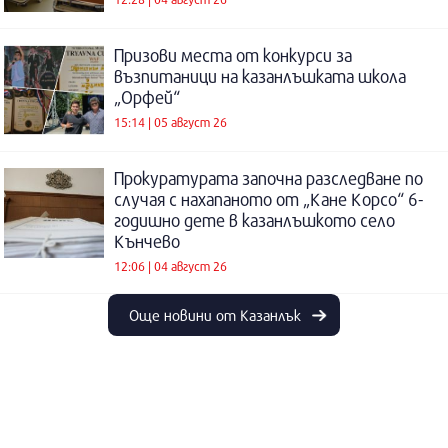
Призови места от конкурси за
възпитаници на казанлъшката школа
„Орфей“
15:14 | 05 август 26
Прокуратурата започна разследване по
случая с нахапаното от „Кане Корсо“ 6-
годишно дете в казанлъшкото село
Кънчево
12:06 | 04 август 26
Още новини от Казанлък