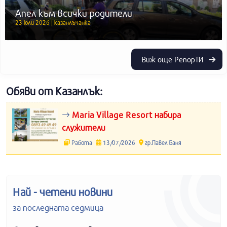
Апел към всички родители
23 юли 2026 | казанлъчанка
Виж още РепорТИ
Обяви от Казанлък:
Maria Village Resort набира
служители
Работа
13/07/2026
гр.Павел Баня
Най - четени новини
за последната седмица