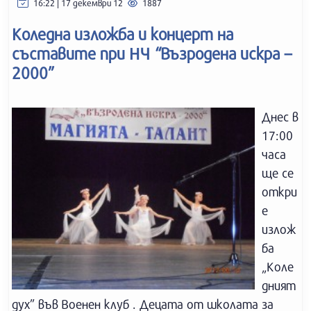
16:22 | 17 декември 12
1887
Коледна изложба и концерт на
съставите при НЧ “Възродена искра –
2000”
Днес в
17:00
часа
ще се
откри
е
излож
ба
„Коле
дният
дух” във Военен клуб . Децата от школата за