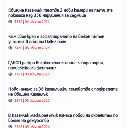
Община Казанлък тества 2 нови камери на пътя, те
показаха над 350 нарушения за седмица
3850 | 04 август 2026
Към своя край е асфалтирането на важен пътен
участък в община Павел баня
3430 | 05 август 2026
ГДБОП разкри високотехнологична лаборатория,
произвеждала фентанил
3383 | 04 август 2026
Ново начало за 36 казанлъшки семейства с подкрепата
на Община Казанлък
3291 | 05 август 2026
В Казанлък маскиран мъж нанесе побой на охранител по
време на дежурство
2568 | 05 август 2026