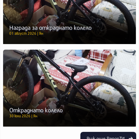
Награда за откраднато колело
01 август 2026 | Ян
Откраднато колело
30 юли 2026 | Ян
Виж още РепорТИ