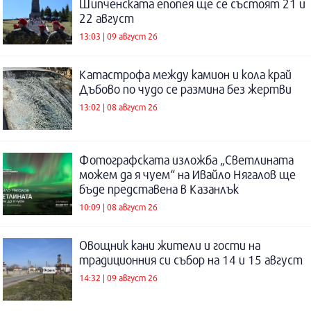
Шипченската епопея ще се състоят 21 и
22 август
13:03 | 09 август 26
Катастрофа между камион и кола край
Дъбово по чудо се размина без жертви
13:02 | 08 август 26
Фотографската изложба „Светлината
можем да я чуем“ на Ивайло Нягалов ще
бъде представена в Казанлък
10:09 | 08 август 26
Овощник кани жители и гости на
традиционния си събор на 14 и 15 август
14:32 | 09 август 26