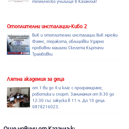
техническо училище в Казанлък!
Отоплителни инсталации-Кибо 2
ВиК и отоплителни инсталации ВиК мрежи
Фаянс, теракота, облицовки Ударно
пробивни машини Скелета Къртачи
Трамбовки
Лятна академия за деца
от 1-ви до 4-и клас с програмиране,
роботика и спорт. Занимания от 8:30 до
12:30 със закуска в 11 ч. До 10 деца.
0878216023.
Още новини от Казанлък: