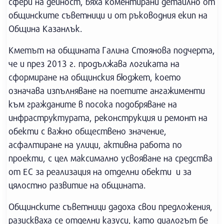
сфери на дейност, бяха коментирани детайлно от
общинските съветници и от ръководния екип на
Община Казанлък.
Кметът на общината Галина Стоянова подчерта,
че и през 2013 г. продължава логиката на
сформиране на общинския бюджет, което
означава изпълняване на поетите ангажименти
към гражданите в посока подобряване на
инфраструктурата, реконструкция и ремонт на
обекти с важно обществено значение,
асфалтиране на улици, активна работа по
проекти, с цел максимално усвояване на средства
от ЕС за реализация на отделни обекти и за
цялостно развитие на общината.
Общинските съветници дадоха свои предложения,
разискваха се отделни казуси, като диалогът бе