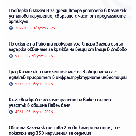
Проверка в магазин за дрехи втора употреба в Казанлък
установи нарушение, свързано с част от предлаганите
артикули
20994 | 07 август 2026
По искане на Районна прокуратура-Стара Загора съдът
задържа обвиняем за кражба на вещи от къща в Дъбово
9155 | 07 август 2026
Град Казанлък и населените места в общината са с
еднакъв приоритет в инфраструктурните инвестиции
5313 | 03 август 2026
Към своя край е асфалтирането на важен пътен
участък в община Павел баня
4961 | 05 август 2026
Община Казанлък тества 2 нови камери на пътя, те
показаха над 350 нарушения за седмица