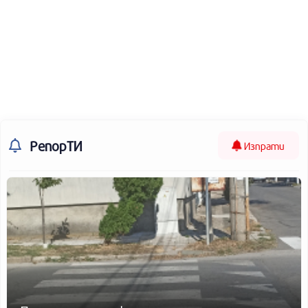
РепорТИ
Изпрати