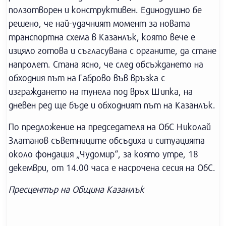
ползотворен и конструктивен. Единодушно бе
решено, че най-удачният момент за новата
транспортна схема в Казанлък, която вече е
изцяло готова и съгласувана с органите, да стане
напролет. Стана ясно, че след обсъждането на
обходния път на Габрово във връзка с
изграждането на тунела под връх Шипка, на
дневен ред ще бъде и обходният път на Казанлък.
По предложение на председателя на ОбС Николай
Златанов съветниците обсъдиха и ситуацията
около фондация „Чудомир“, за която утре, 18
декември, от 14.00 часа е насрочена сесия на ОбС.
Пресцентър на Община Казанлък