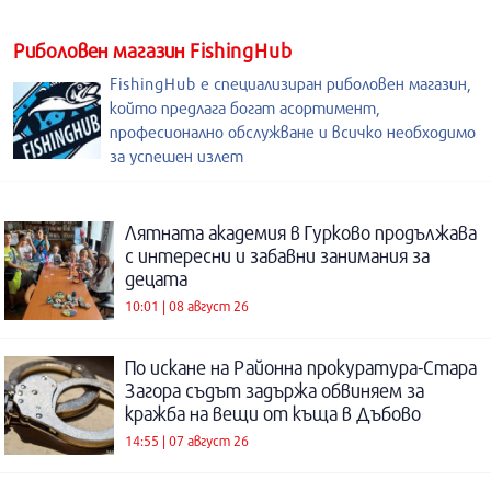
Риболовен магазин FishingHub
FishingHub е специализиран риболовен магазин,
който предлага богат асортимент,
професионално обслужване и всичко необходимо
за успешен излет
Лятната академия в Гурково продължава
с интересни и забавни занимания за
децата
10:01 | 08 август 26
По искане на Районна прокуратура-Стара
Загора съдът задържа обвиняем за
кражба на вещи от къща в Дъбово
14:55 | 07 август 26