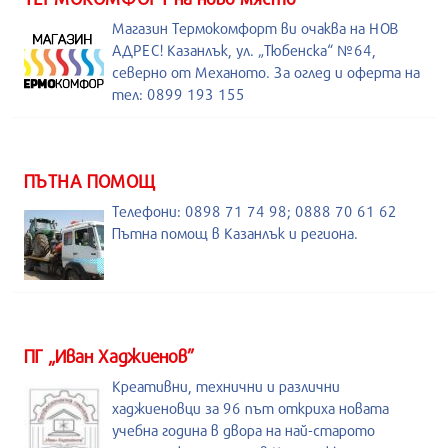
Магазин Термокомфорт ви очаква на НОВ
АДРЕС! Казанлък, ул. „Тюбенска“ №64,
северно от Механото. За оглед и оферта на
тел: 0899 193 155
ПЪТНА ПОМОЩ
Телефони: 0898 71 74 98; 0888 70 61 62
Пътна помощ в Казанлък и региона.
ПГ „Иван Хаджиенов”
Креативни, технични и различни
хаджиеновци за 96 път откриха новата
учебна година в двора на най-старото