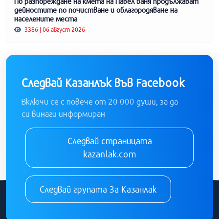
По разпореждане на кмета на Павел баня продължават
дейностите по почистване и облагородяване на
населените места
3386 | 06 август 2026
Следвай Казанлък във Facebook
Включи се с повече от 20 000 души, за да
си винаги информиран
Следвай страницата
kazanlak.com
Следвай групата За Казанлак