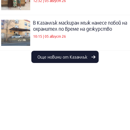
12:32 | 05 август 26
В Казанлък маскиран мъж нанесе побой на
охранител по време на дежурство
10:15 | 05 август 26
Още новини от Казанлък