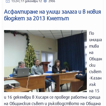
13:24 | 17 декември 12
2906
Асфалтиране на улици залага и в новия
бюджет за 2013 Кметът
По
инициа
тива
на
Общин
ски
съвет
-Казан
лък
на 15
и 16 декември в Хисаря се проведе работна среща
на Общинския съвет и ръководството на Община