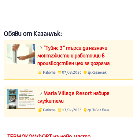
Обяви от Казанлък:
“Туйнс 3“ търси да назначи
монтажисти и работници в
производствен цех за дограма
Работа
07/08/2026
гр.Казанлък
Maria Village Resort набира
служители
Работа
13/07/2026
гр.Павел Баня
ТЕРМОКОМФОРТ на ново място