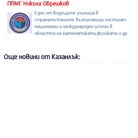
ППМГ Никола Обрешков
Едно от водещите училища в
страната.Нашите възпитаници постигат
национални и международни успехи в
областта на математиката,физиката и др.
Още новини от Казанлък: