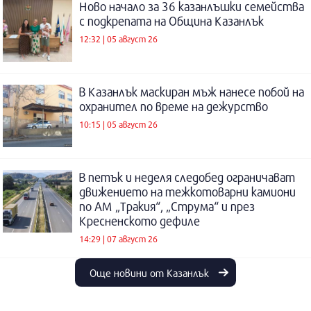
Ново начало за 36 казанлъшки семейства
с подкрепата на Община Казанлък
12:32 | 05 август 26
В Казанлък маскиран мъж нанесе побой на
охранител по време на дежурство
10:15 | 05 август 26
В петък и неделя следобед ограничават
движението на тежкотоварни камиони
по АМ „Тракия“, „Струма“ и през
Кресненското дефиле
14:29 | 07 август 26
Още новини от Казанлък