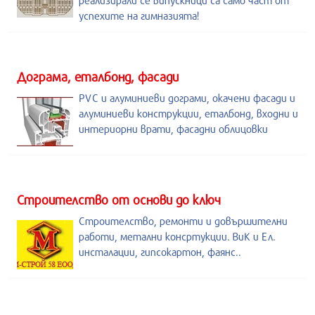
реализирали се випускници са само част от
успехите на гимназията!
Дограма, еталбонд, фасади
PVC и алуминиеви дограми, окачени фасади и
алуминиеви конструкции, еталбонд, входни и
интериорни врати, фасадни облицовки
Строителство от основи до ключ
Строителство, ремонти и довършителни
работи, метални консртукции. ВиК и Ел.
инсталации, гипсокартон, фаянс..