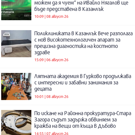
можем да я чуем“ на Ивайло Нягалов ще
бъде представена в Казанлък
10:09 | 08 август 26
Поликлиниката в Казанлък вече разполага
с нов високотехнологичен апарат за
прецизна диагностика на костното
здраве
15:09 | 06 август 26
Лятната академия в Гурково продължава
с интересни и забавни занимания за
децата
10:01 | 08 август 26
По искане на Районна прокуратура-Стара
Загора съдът задържа обвиняем за
кражба на вещи от къща в Дъбово
14:55 | 07 август 26