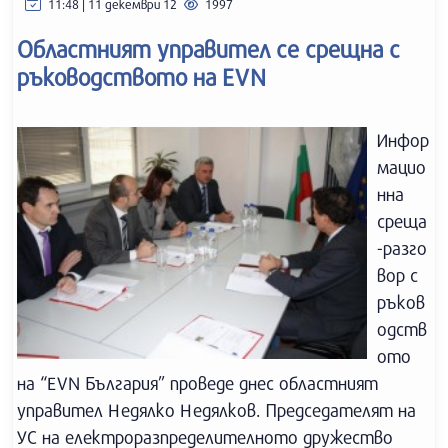
11:48 | 11 декември 12
1997
Областният управител се срещна с
ръководството на EVN
Инфор
мацио
нна
среща
-разго
вор с
ръков
одств
ото
на “EVN България” проведе днес областният
управител Недялко Недялков. Председателят на
УС на електроразпределителното дружество