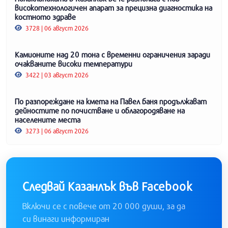
високотехнологичен апарат за прецизна диагностика на
костното здраве
3728 | 06 август 2026
Камионите над 20 тона с временни ограничения заради
очакваните високи температури
3422 | 03 август 2026
По разпореждане на кмета на Павел баня продължават
дейностите по почистване и облагородяване на
населените места
3273 | 06 август 2026
Следвай Казанлък във Facebook
Включи се с повече от 20 000 души, за да
си винаги информиран