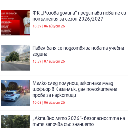
ФК „Розова долина“ представи новите си
попълнения за сезон 2026/2027
10:39 | 06 август 26
Павел баня се подготвя за новата учебна
година
15:59 | 07 август 26
Малко след полунощ закопчаха млад
шофьор в Казанлък, дал положителна
проба за наркотици
10:08 | 06 август 26
„Активно лято 2026“- безопасността на
пътя започва със знанието