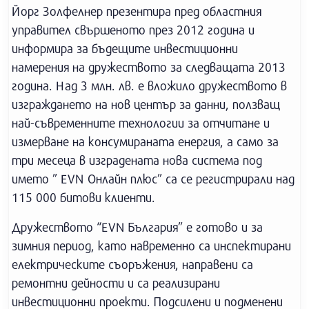
Йорг Золфелнер презентира пред областния
управител свършеното през 2012 година и
информира за бъдещите инвестиционни
намерения на дружеството за следващата 2013
година. Над 3 млн. лв. е вложило дружеството в
изграждането на нов център за данни, ползващ
най-съвременните технологии за отчитане и
измерване на консумираната енергия, а само за
три месеца в изградената нова система под
името ” EVN Онлайн плюс” са се регистрирали над
115 000 битови клиенти.
Дружеството “EVN България” е готово и за
зимния период, като навременно са инспектирани
електрическите съоръжения, направени са
ремонтни дейности и са реализирани
инвестиционни проекти. Подсилени и подменени