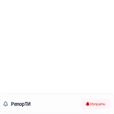
РепорТИ
Изпрати