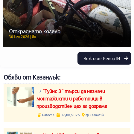
Откраднато колело
30 юли 2026 | Ян
Виж още РепорТИ
Обяви от Казанлък:
“Туйнс 3“ търси да назначи
монтажисти и работници в
производствен цех за дограма
Работа
07/08/2026
гр.Казанлък