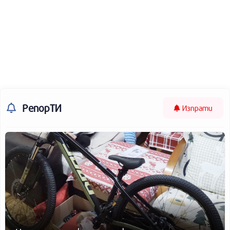
РепорТИ
Изпрати