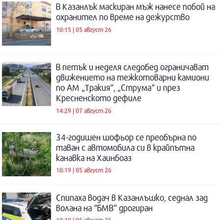
В Казанлък маскиран мъж нанесе побой на
охранител по време на дежурство
10:15 | 05 август 26
В петък и неделя следобед ограничават
движението на тежкотоварни камиони
по АМ „Тракия“, „Струма“ и през
Кресненското дефиле
14:29 | 07 август 26
34-годишен шофьор се преобърна по
таван с автомобила си в крайпътна
канавка на Хаинбоаз
10:19 | 05 август 26
Спипаха водач в Казанлъшко, седнал зад
волана на “БМВ“ дрогиран