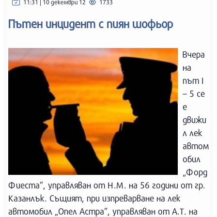
11:31 | 10 декември 12
1733
Пътен инцидент с пиян шофьор
Вчера
на
път I
– 5 се
е
движи
л лек
автом
обил
„Форд
Фиеста”, управляван от Н.М. на 56 години от гр.
Казанлък. Същият, при изпреварване на лек
автомобил „Опел Астра”, управляван от А.Т. на