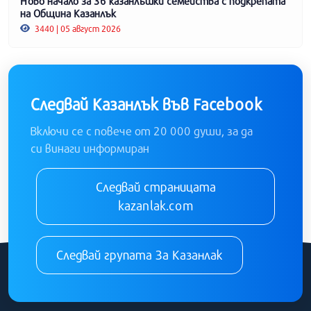
Ново начало за 36 казанлъшки семейства с подкрепата
на Община Казанлък
3440 | 05 август 2026
Следвай Казанлък във Facebook
Включи се с повече от 20 000 души, за да
си винаги информиран
Следвай страницата
kazanlak.com
Следвай групата За Казанлак