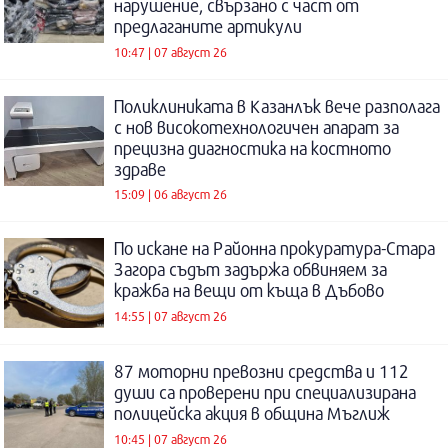
нарушение, свързано с част от
предлаганите артикули
10:47 | 07 август 26
Поликлиниката в Казанлък вече разполага
с нов високотехнологичен апарат за
прецизна диагностика на костното
здраве
15:09 | 06 август 26
По искане на Районна прокуратура-Стара
Загора съдът задържа обвиняем за
кражба на вещи от къща в Дъбово
14:55 | 07 август 26
87 моторни превозни средства и 112
души са проверени при специализирана
полицейска акция в община Мъглиж
10:45 | 07 август 26