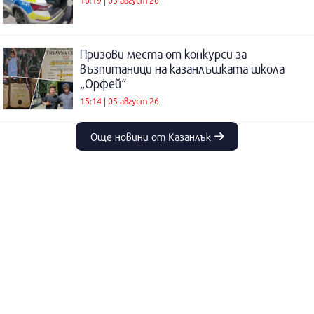
10:19 | 05 август 26
Призови места от конкурси за
възпитаници на казанлъшката школа
„Орфей“
15:14 | 05 август 26
Още новини от Казанлък