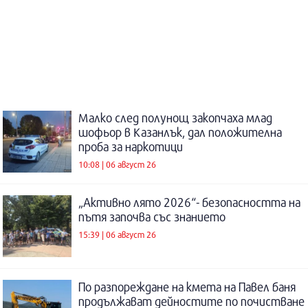
Малко след полунощ закопчаха млад
шофьор в Казанлък, дал положителна
проба за наркотици
10:08 | 06 август 26
„Активно лято 2026“- безопасността на
пътя започва със знанието
15:39 | 06 август 26
По разпореждане на кмета на Павел баня
продължават дейностите по почистване