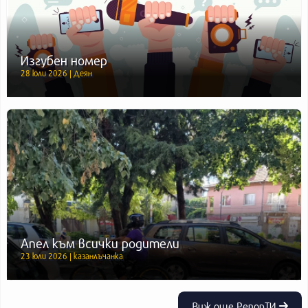
Изгубен номер
28 юли 2026 | Деян
Апел към всички родители
23 юли 2026 | казанлъчанка
Виж още РепорТИ