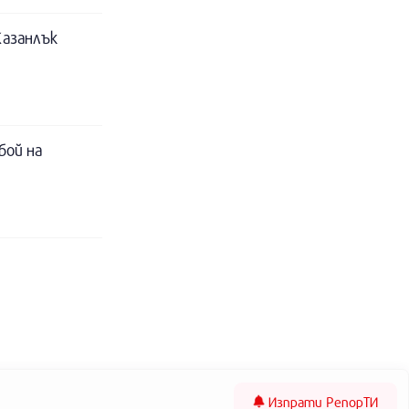
Казанлък
бой на
Изпрати
РепорТИ