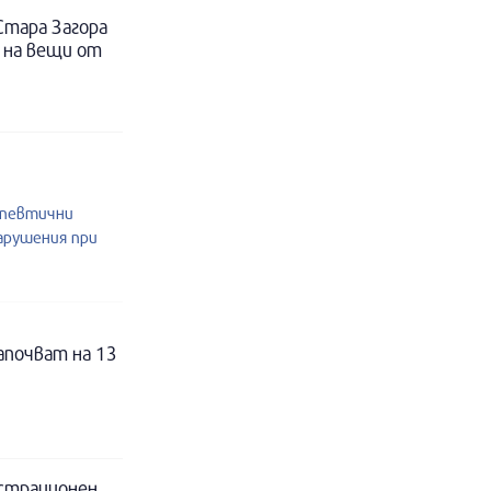
Стара Загора
 на вещи от
апевтични
нарушения при
апочват на 13
истрационен