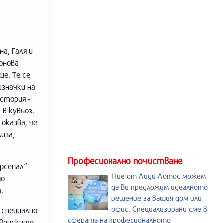
а, Галя и
онова
е. Те се
изначки на
история -
в кувьоз.
 оказва, че
иза,
Професионално почистване
Арсенал“
Ние от Лиди Лотос можем
до
да Ви предложим идеалното
.
решение за вашия дом или
офис. Специализирани сме в
 специално
сферата на професионалното
твенските