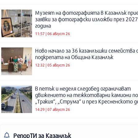
Музеят на фотографията в Казанлък при
заявки за фотографски изложби през 2027
година
11:57 | 06 август 26
Ново начало за 36 казанлъшки семейства 
подкрепата на Община Казанлък
12:32 | 05 август 26
В петък и неделя следобед ограничават
движението на тежкотоварни камиони п
„Тракия“, „Струма“ и през Кресненското 
14:29 | 07 август 26
РепорТИ
за Казанлък