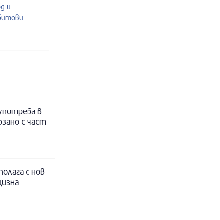
од и
 битови
 употреба в
рзано с част
полага с нов
цизна