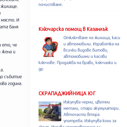
почистване.
о жилище.
е
 място. И
вата баня
Kлючарска помощ в Казанлък
Отключване на жилища, каси
и автомобили. Изработка на
и ето, че
всички видове битови,
 жена и
автомобилни и касови
ключове. Продажба на брави, ключалки и
др.
а.
що събитие
ова година.
СКРАПАДЖИЙНИЦА ЮГ
Изкупува черни, цветни
метали, стари акумулатори.
Авточасти втора
употреба. Изкупува коли за
скрап. Издава удостоверения за