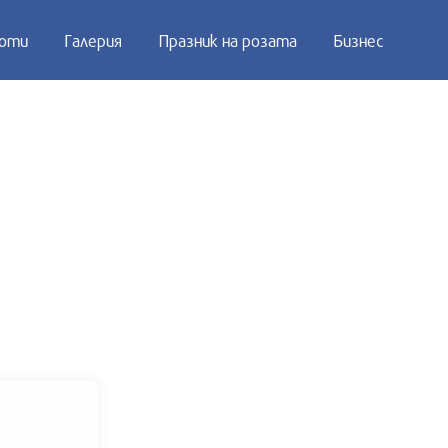
оти
Галерия
Празник на розата
Бизнес