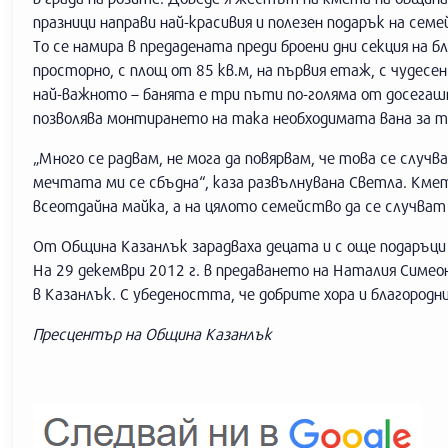
празници направи най-красивия и полезен подарък на се
То се намира в предадената преди броени дни секция на б
просторно, с площ от 85 кв.м, на първия етаж, с чудесе
най-важното – банята е три пъти по-голяма от досегаш
позволява монтирането на така необходимата вана за т
„Много се радвам, не мога да повярвам, че това се случва
мечтата ми се сбъдна“, каза развълнувана Светла. Кмет
всеотдайна майка, а на цялото семейство да се случват
От Община Казанлък зарадваха децата и с още подаръци –
На 29 декември 2012 г. в предаването на Наталия Симе
в Казанлък. С убедеността, че добрите хора и благоро
Пресцентър на Община Казанлък