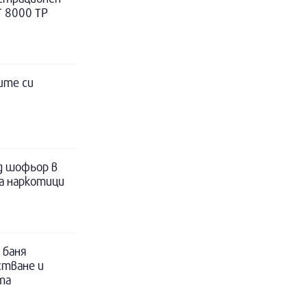
Т 8000 ТР
ите си
д шофьор в
за наркотици
 баня
стване и
та