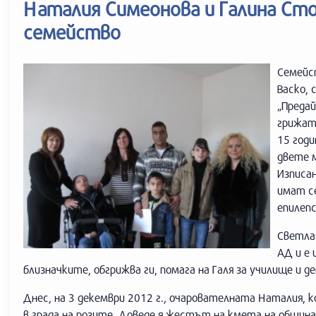
Наталия Симеонова и Галина Ст
семейство
Семейс
Васко, 
„Преда
грижат 
15 годи
двете м
Изписан
имат се
епилепс
Светла 
АД и е 
близначките, обгрижва ги, помага на Галя за училище и 
Днес, на 3 декември 2012 г., очарователната Наталия, к
в града на розите. Доведе я жестът на кмета на общин