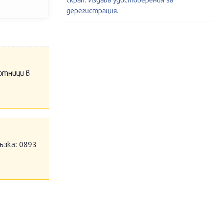
дерегистрация.
отници в
ъзка: 0893