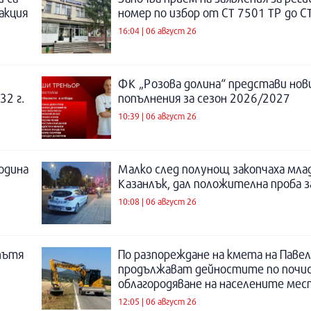
акция
номер по избор от СТ 7501 ТР до С
16:04 | 06 август 26
ФК „Розова долина“ представи нов
32 г.
попълнения за сезон 2026/2027
10:39 | 06 август 26
година
Малко след полунощ закопчаха мла
Казанлък, дал положителна проба 
10:08 | 06 август 26
пътя
По разпореждане на кмета на Павел
продължават дейностите по почи
облагородяване на населените мес
12:05 | 06 август 26