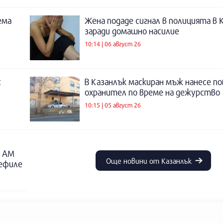
ема
Жена подаде сигнал в полицията в 
заради домашно насилие
10:14 | 06 август 26
с
В Казанлък маскиран мъж нанесе по
охранител по време на дежурство
10:15 | 05 август 26
о АМ
Още новини от Казанлък
дефиле