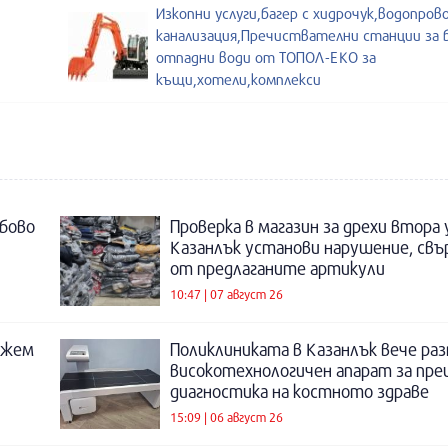
Изкопни услуги,багер с хидрочук,водопров
канализация,Пречиствателни станции за
отпадни води от ТОПОЛ-ЕКО за
къщи,хотели,комплекси
бово
Проверка в магазин за дрехи втора
Казанлък установи нарушение, свъ
от предлаганите артикули
10:47 | 07 август 26
ожем
Поликлиниката в Казанлък вече раз
високотехнологичен апарат за пре
диагностика на костното здраве
15:09 | 06 август 26