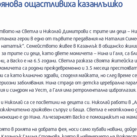
оянова ощастливиха казанлъшко
твото на Светла и Николай Димитрови с трите им деца – Нин
станаха герои в едно от първите предавания на Наталия Симе
й нататък“. Семейството живее в Казанлък в общинско жилищ
за трите си деца, като двете момичета – Нина и Галя, са бл
ни, а Васко е на 6.5 години. Светла разказа своята житейска 
омичета са родени преждевременно и 3.5 месеца престояват 
и са като клинично здрави, споделя майката, но след време се
риозни заболявания. Нина страда от детска церебрална парал
ия и синдром на Уест, а Галя има ретролентална циброплазия.
и Николай са се посветили на децата си. Николай работи в „
изключително грижовен съпруг и баща. Светла е неотклонно 
денонощно е до Нина. Лъчезарният Васко е помощникът на мама
оято в ролята на добрата фея, носи само хубави новини, дойде
а Казанлък Галина Стоянова, която в навечерието на Рождес