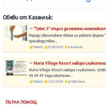
Обяви от Казанлък:
“Туйнс 3“ търси да назначи монтажист
Поради увеличаване обема на работа фирма “
производствен...
Работа
07/08/2026
гр.Казанлък
Maria Village Resort набира служители
Maria Village Resort набира служители. Отв
49 49 49 Задължителен...
Работа
13/07/2026
гр.Павел Баня
ПЪТНА ПОМОЩ