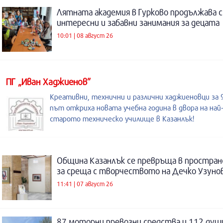
Лятната академия в Гурково продължава с
интересни и забавни занимания за децата
10:01 | 08 август 26
ПГ „Иван Хаджиенов”
Креативни, технични и различни хаджиеновци за 
път откриха новата учебна година в двора на най
старото техническо училище в Казанлък!
Община Казанлък се превръща в простра
за среща с творчеството на Дечко Узуно
11:41 | 07 август 26
87 моторни превозни средства и 112 душ