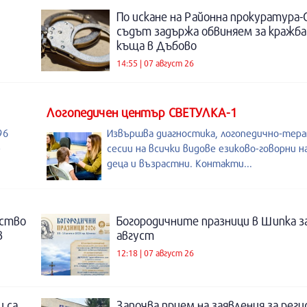
По искане на Районна прокуратура-
съдът задържа обвиняем за кражба
къща в Дъбово
14:55 | 07 август 26
Логопедичен център СВЕТУЛКА-1
96
Извършва диагностика, логопедично-тер
-
сесии на всички видове езиково-говорни 
деца и възрастни. Контакти...
нство
Богородичните празници в Шипка з
в
август
12:18 | 07 август 26
и са
Започва прием на заявления за рег