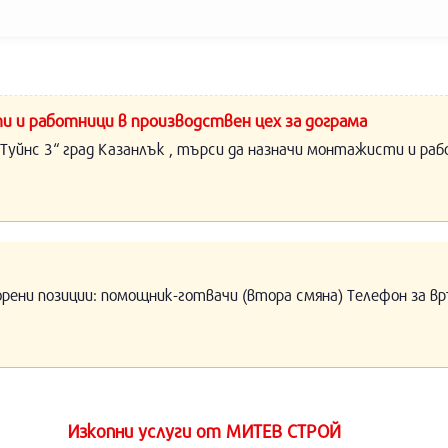
и и работници в производствен цех за дограма
Туйнс 3“ град Казанлък , търси да назначи монтажисти и раб
орени позиции: помощник-готвачи (втора смяна) Телефон за вр
Изкопни услуги от МИТЕВ СТРОЙ