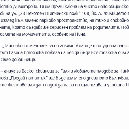
мейство Димитрови. Тя им връчи ключа на чисто ново общинск
лок на ул. „23 Пехотен Шипченски полк“ 108, вх. А. Жилището 
н изглед към зелено парково пространство, на тихо и спокойно
ната, която създаваше сериозен проблем на родителите. Но
оалета на момичетата, особено на Нина.
. „Тайничко си мечтаех за по-голямо жилище и по-удобна баня 
ът Галина Стоянова пожела на нея да бъде все толкова силна
 само добри неща.
 анцуг за Васко, скицници за Галя и любимите плодове за Нинк
онова „Предай нататък“ ще бъде излъчено днешното вълнува
дните жестове раждат надеждата за по-щастлива и успешна Н