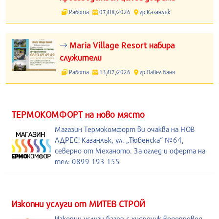
Работа
07/08/2026
гр.Казанлък
Maria Village Resort набира
служители
Работа
13/07/2026
гр.Павел Баня
ТЕРМОКОМФОРТ на ново място
Магазин Термокомфорт ви очаква на НОВ
АДРЕС! Казанлък, ул. „Тюбенска“ №64,
северно от Механото. За оглед и оферта на
тел: 0899 193 155
Изкопни услуги от МИТЕВ СТРОЙ
Изкопни услуги,багер с хидрочук,водопровод