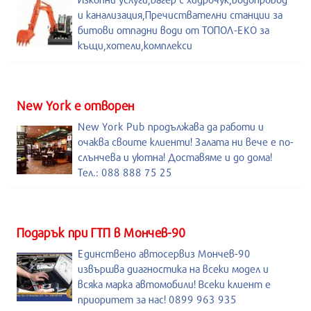
и канализация,Пречиствателни станции за
битови отпадни води от ТОПОЛ-ЕКО за
къщи,хотели,комплекси
New York е отворен
New York Pub продължава да работи и
очаква своите клиенти! Залата ни вече е по-
слънчева и уютна! Доставяме и до дома!
Тел.: 088 888 75 25
Подарък при ГТП в Мончев-90
Единствено автосервиз Мончев-90
извършва диагностика на всеки модел и
всяка марка автомобили! Всеки клиент е
приоритет за нас! 0899 963 935