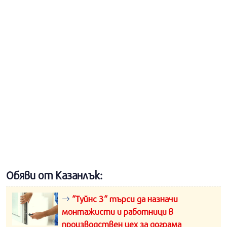
Обяви от Казанлък:
“Туйнс 3“ търси да назначи
монтажисти и работници в
производствен цех за дограма