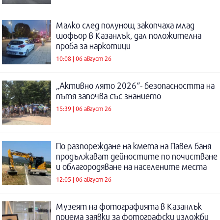
Малко след полунощ закопчаха млад
шофьор в Казанлък, дал положителна
проба за наркотици
10:08 | 06 август 26
„Активно лято 2026“- безопасността на
пътя започва със знанието
15:39 | 06 август 26
По разпореждане на кмета на Павел баня
продължават дейностите по почистване
и облагородяване на населените места
12:05 | 06 август 26
Музеят на фотографията в Казанлък
приема заявки за фотографски изложби