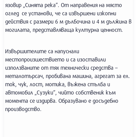
язовир „Синята река”. От направения на място
оглед се установи, че са извършени изкопни
действия с размери 6 м дълбочина и 4 м дължина в
могилата, представляваща културна ценност.
Извършителите са напуснали
местопроизшествието и са изоставили
използваните от тях технически средства –
металотърсач, пробивана машина, агрегат за ел.
ток, чук, лост, мотика, въжена стълба и
автомобил „Сузуки”, чийто собственик към
момента се издирва. Образувано е досъдебно
производство.