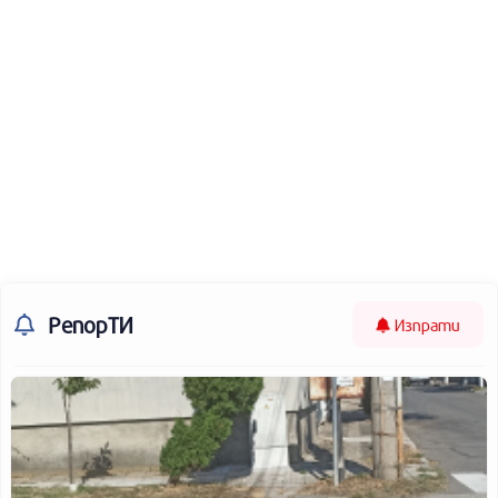
РепорТИ
Изпрати