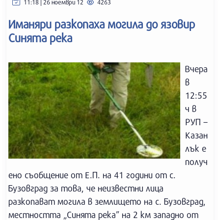
11:18 | 26 ноември 12
4263
Иманяри разкопаха могила до язовир
Синята река
Вчера
в
12:55
ч в
РУП –
Казан
лък е
получ
ено съобщение от Е.П. на 41 години от с.
Бузовград за това, че неизвестни лица
разкопават могила в землището на с. Бузовград,
местността „Синята река” на 2 км западно от