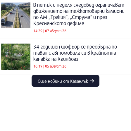
В петък и неделя следобед ограничават
движението на тежкотоварни камиони
по АМ „Тракия“, „Струма“ и през
Кресненското дефиле
14:29 | 07 август 26
34-годишен шофьор се преобърна по
таван с автомобила си в крайпътна
канавка на Хаинбоаз
10:19 | 05 август 26
Още новини от Казанлък