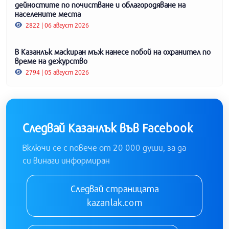
дейностите по почистване и облагородяване на
населените места
2822 | 06 август 2026
В Казанлък маскиран мъж нанесе побой на охранител по
време на дежурство
2794 | 05 август 2026
Следвай Казанлък във Facebook
Включи се с повече от 20 000 души, за да
си винаги информиран
Следвай страницата
kazanlak.com