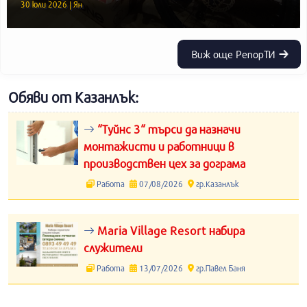
30 юли 2026 | Ян
Виж още РепорТИ
Обяви от Казанлък:
“Туйнс 3“ търси да назначи
монтажисти и работници в
производствен цех за дограма
Работа
07/08/2026
гр.Казанлък
Maria Village Resort набира
служители
Работа
13/07/2026
гр.Павел Баня