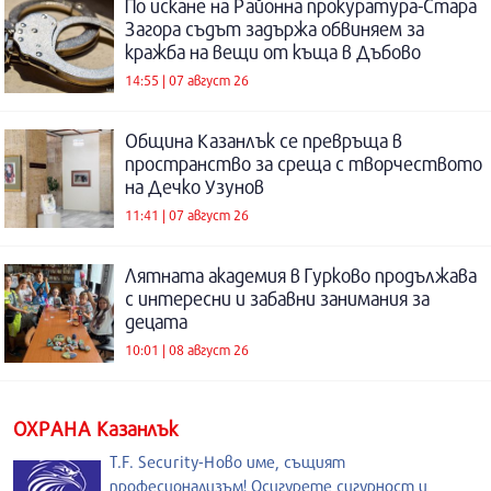
По искане на Районна прокуратура-Стара
Загора съдът задържа обвиняем за
кражба на вещи от къща в Дъбово
14:55 | 07 август 26
Община Казанлък се превръща в
пространство за среща с творчеството
на Дечко Узунов
11:41 | 07 август 26
Лятната академия в Гурково продължава
с интересни и забавни занимания за
децата
10:01 | 08 август 26
ОХРАНА Казанлък
T.F. Security-Ново име, същият
професионализъм! Осигурете сигурност и