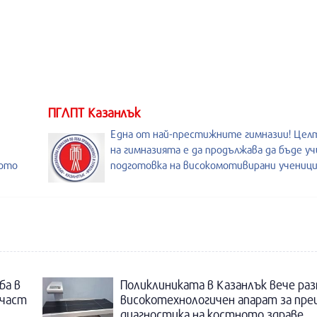
ПГЛПТ Казанлък
Една от най-престижните гимназии! Целт
на гимназията е да продължава да бъде у
ното
подготовка на високомотивирани ученици
ба в
Поликлиниката в Казанлък вече раз
 част
високотехнологичен апарат за пре
диагностика на костното здраве