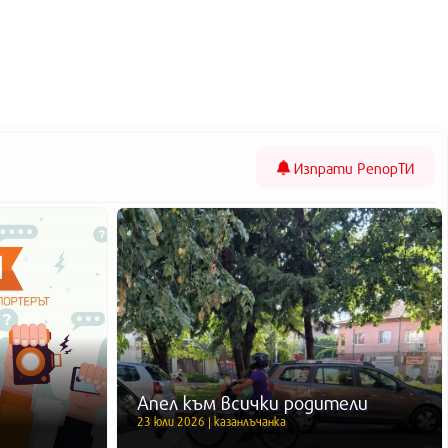
Изпрати
РепорТИ
Апел към всички родители
23 юли 2026 | казанлъчанка