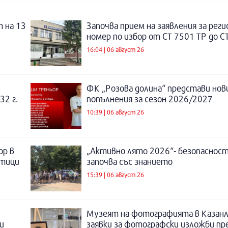
 на 13
Започва прием на заявления за рег
номер по избор от СТ 7501 ТР до С
16:04 | 06 август 26
ФК „Розова долина“ представи нов
32 г.
попълнения за сезон 2026/2027
10:39 | 06 август 26
ор в
„Активно лято 2026“- безопаснос
отици
започва със знанието
15:39 | 06 август 26
Музеят на фотографията в Казанл
и
заявки за фотографски изложби пр