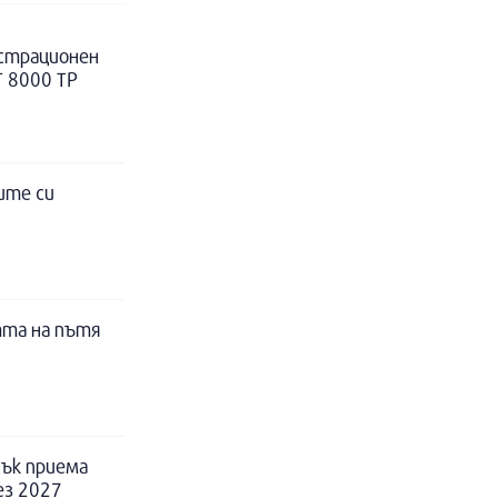
истрационен
Т 8000 ТР
ите си
тта на пътя
ък приема
ез 2027