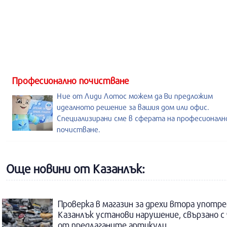
Професионално почистване
Ние от Лиди Лотос можем да Ви предложим
идеалното решение за вашия дом или офис.
Специализирани сме в сферата на професионал
почистване.
Още новини от Казанлък:
Проверка в магазин за дрехи втора употре
Казанлък установи нарушение, свързано с
от предлаганите артикули