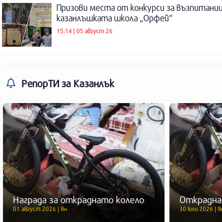
Призови места от конкурси за възпитаниц
казанлъшката школа „Орфей“
15:14 | 05 август 26
РепорТИ
за Казанлък
Награда за откраднато колело
Открадна
01 август 2026 | Ян
30 юли 2026 | Я