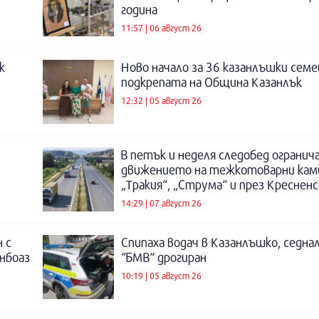
година
11:57 | 06 август 26
к
Ново начало за 36 казанлъшки семе
подкрепата на Община Казанлък
12:32 | 05 август 26
В петък и неделя следобед огранич
движението на тежкотоварни кам
„Тракия“, „Струма“ и през Креснен
14:29 | 07 август 26
 с
Спипаха водач в Казанлъшко, седнал
инбоаз
“БМВ“ дрогиран
10:19 | 05 август 26