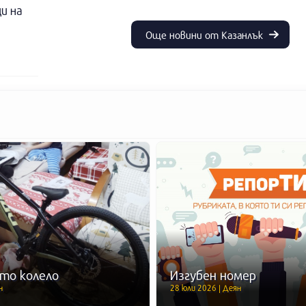
и на
Още новини от Казанлък
то колело
Изгубен номер
н
28 юли 2026 | Деян