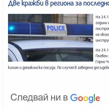
Две кражби в региона за послед
На 24.1
години 
постро
на окол
инструм
На 24.1
Плевен 
Горно Ч
килим и домакинска посуда. По случая в заведено досъдеб