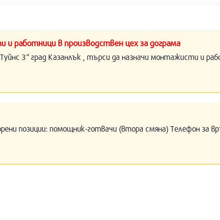
и и работници в производствен цех за дограма
Туйнс 3“ град Казанлък , търси да назначи монтажисти и раб
орени позиции: помощник-готвачи (втора смяна) Телефон за вр