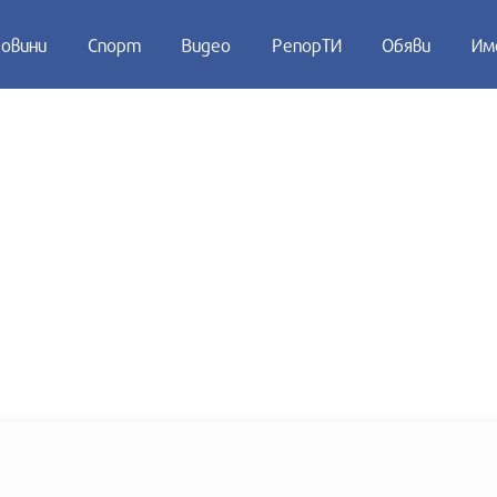
овини
Спорт
Видео
РепорТИ
Обяви
Им