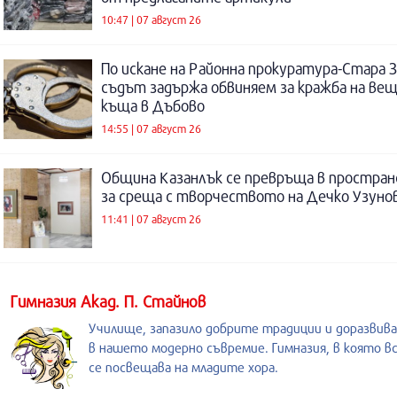
10:47 | 07 август 26
По искане на Районна прокуратура-Стара 
съдът задържа обвиняем за кражба на ве
къща в Дъбово
14:55 | 07 август 26
Община Казанлък се превръща в простра
за среща с творчеството на Дечко Узуно
11:41 | 07 август 26
Гимназия Акад. П. Стайнов
Училище, запазило добрите традиции и доразвив
в нашето модерно съвремие. Гимназия, в която в
се посвещава на младите хора.