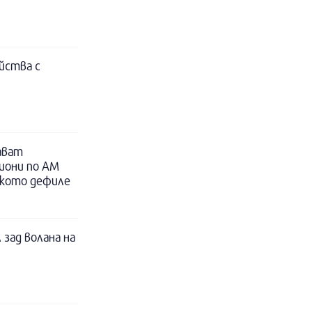
йства с
ават
иони по АМ
ското дефиле
 зад волана на