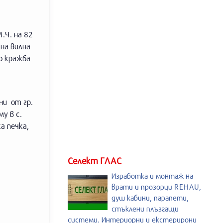
.Ч. на 82
 на вилна
о кражба
ини от гр.
у в с.
а печка,
Селект ГЛАС
Изработка и монтаж на
врати и прозорци REHAU,
душ кабини, парапети,
стъклени плъзгащи
системи. Интериорни и екстерирони