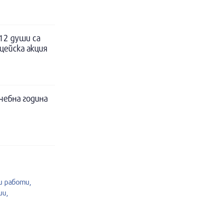
12 души са
цейска акция
чебна година
 работи,
ии,