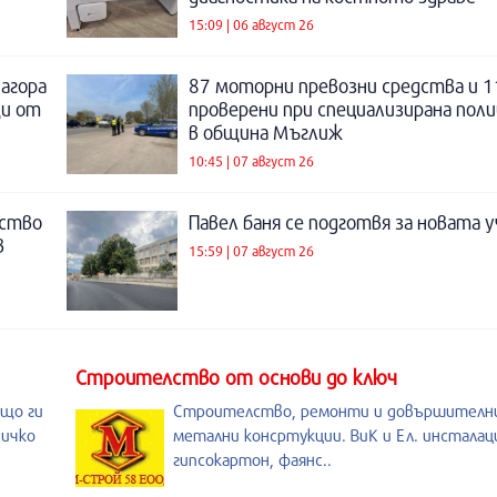
15:09 | 06 август 26
Загора
87 моторни превозни средства и 1
щи от
проверени при специализирана поли
в община Мъглиж
10:45 | 07 август 26
нство
Павел баня се подготвя за новата у
в
15:59 | 07 август 26
Строителство от основи до ключ
ащо ги
Строителство, ремонти и довършителни
сичко
метални консртукции. ВиК и Ел. инсталац
гипсокартон, фаянс..