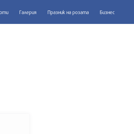
оти
Галерия
Празник на розата
Бизнес