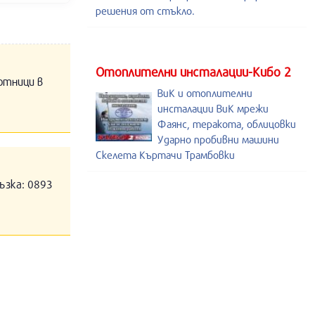
решения от стъкло.
Отоплителни инсталации-Кибо 2
отници в
ВиК и отоплителни
инсталации ВиК мрежи
Фаянс, теракота, облицовки
Ударно пробивни машини
Скелета Къртачи Трамбовки
ъзка: 0893