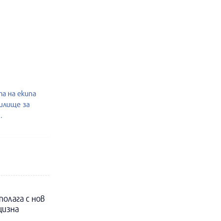
а на екипа
чилище за
.
полага с нов
цизна