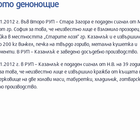
ното денонощие
1.2012 г. във Второ РУП – Стара Загора е подаден сигнал от М
от гр. София за това, че неизвестно лице е взломило прозорец
йка в местността „Старите лозя” гр. Казанлък и е извършил
о 200 кг винкел, печка на твърдо гориво, метална кушетка и
енти. В РУП – Казанлък е заведено досъдебно производство.
1.2012 г. в РУП – Казанлък е подаден сигнал от Н.В. на 39 год
за това, че неизвестно лице е извършило кражба от къщата м
ерковище на две холови маси, табуретки, хладилник, готварск
но производство.