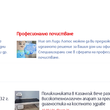
Професионално почистване
е
Ние от Лиди Лотос можем да Ви предло
дни
идеалното решение за вашия дом или офи
 др.
Специализирани сме в сферата на профес
почистване.
Поликлиниката в Казанлък вече раз
32 г.
високотехнологичен апарат за пре
диагностика на костното здраве
15:09 | 06 август 26