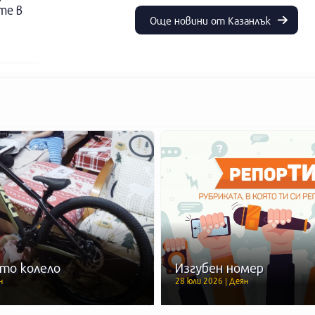
те в
Още новини от Казанлък
то колело
Изгубен номер
н
28 юли 2026 | Деян