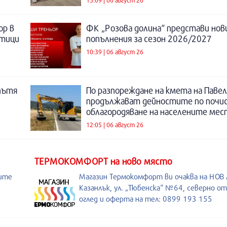
ор в
ФК „Розова долина“ представи нов
отици
попълнения за сезон 2026/2027
10:39 | 06 август 26
пътя
По разпореждане на кмета на Павел
продължават дейностите по почи
облагородяване на населените мес
12:05 | 06 август 26
ТЕРМОКОМФОРТ на ново място
оите
Магазин Термокомфорт ви очаква на НОВ
Казанлък, ул. „Тюбенска“ №64, северно о
оглед и оферта на тел: 0899 193 155