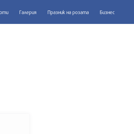
оти
Галерия
Празник на розата
Бизнес