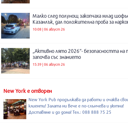
Малко след полунощ закопчаха млад шофь
Казанлък, дал положителна проба за нарк
10:08 | 06 август 26
„Активно лято 2026“- безопасността на 
започва със знанието
15:39 | 06 август 26
New York е отворен
New York Pub продължава да работи и очаква св
клиенти! Залата ни вече е по-слънчева и уютна!
Доставяме и до дома! Тел.: 088 888 75 25