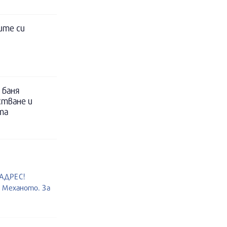
ите си
 баня
стване и
та
 АДРЕС!
т Механото. За