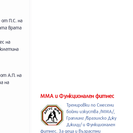
 от П.С. на
ната врата
а
ес на
 бюлетина
от А.П. на
та на
ММА и Функционален фитнес
Тренировки по Смесени
бойни изкуства /MMA/,
Граплинг /Бразилско Джу
Джицу/ и Функционален
фитнес. За деца и възрастни