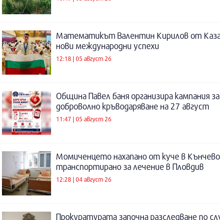
Математикът Валентин Кирилов от Каза
нови международни успехи
12:18 | 05 август 26
Община Павел баня организира кампания за
доброволно кръводаряване на 27 август
11:47 | 05 август 26
Момиченцето нахапано от куче в Кънчево
транспортирано за лечение в Пловдив
12:28 | 04 август 26
Прокуратурата започна разследване по сл