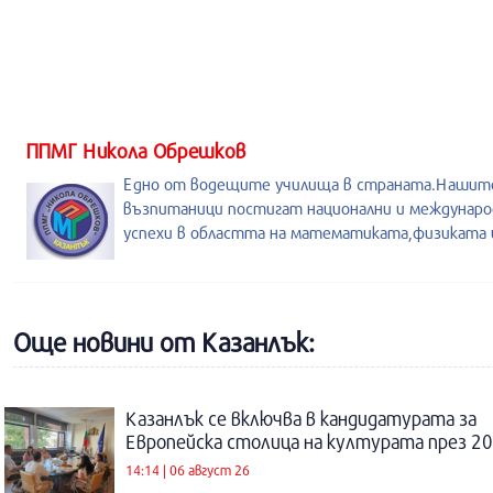
ППМГ Никола Обрешков
Едно от водещите училища в страната.Нашит
възпитаници постигат национални и междунаро
успехи в областта на математиката,физиката и
Още новини от Казанлък:
Казанлък се включва в кандидатурата за
Европейска столица на културата през 20
14:14 | 06 август 26