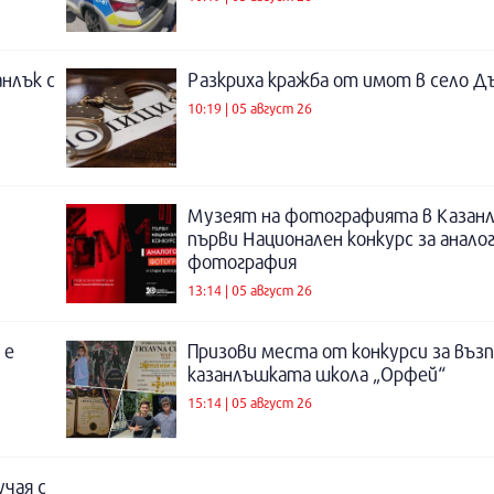
нлък с
Разкриха кражба от имот в село Д
10:19 | 05 август 26
Музеят на фотографията в Казанл
първи Национален конкурс за анало
фотография
13:14 | 05 август 26
 е
Призови места от конкурси за въз
казанлъшката школа „Орфей“
15:14 | 05 август 26
учая с