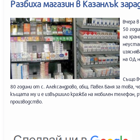
Разбиха магазин в Казанлък зара
Вчера в
50 годи
на хран
неустан
изясняв
на ОД 
Също вч
80 години от с. Александрово, общ. Павел Баня за това, 
къщата му и е извършило кражба на мобилен телефон, ръ
производство.