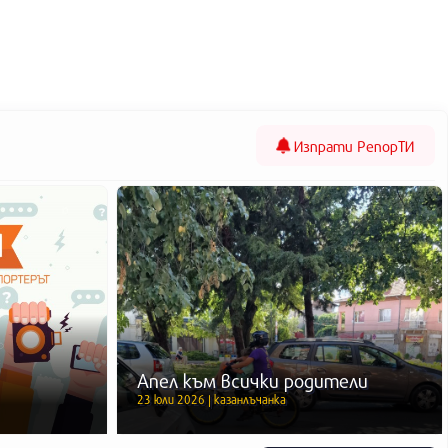
Изпрати
РепорТИ
Апел към всички родители
23 юли 2026 | казанлъчанка