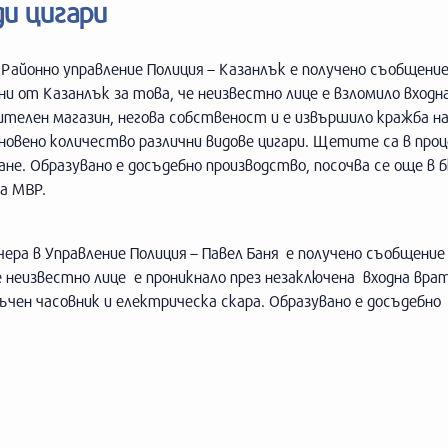
ди цигари
 Районно управление Полиция – Казанлък е получено съобщение
ни от Казанлък за това, че неизвестно лице е взломило вход
ителен магазин, негова собственост и е извършило кражба н
овено количество различни видове цигари. Щетите са в проц
ане. Образувано е досъдебно производство, посочва се още в
на МВР.
ера в Управление Полиция – Павел Баня е получено съобщение 
че неизвестно лице е проникнало през незаключена входна вра
чен часовник и електрическа скара. Образувано е досъдебно