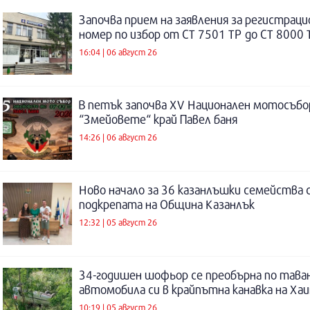
Започва прием на заявления за регистраци
номер по избор от СТ 7501 ТР до СТ 8000 
16:04 | 06 август 26
В петък започва XV Национален мотосъбо
“Змейовете“ край Павел баня
14:26 | 06 август 26
Ново начало за 36 казанлъшки семейства 
подкрепата на Община Казанлък
12:32 | 05 август 26
34-годишен шофьор се преобърна по таван
автомобила си в крайпътна канавка на Ха
10:19 | 05 август 26