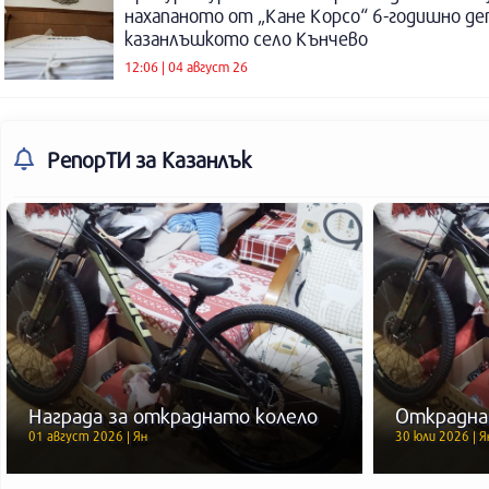
нахапаното от „Кане Корсо“ 6-годишно де
казанлъшкото село Кънчево
12:06 | 04 август 26
РепорТИ
за Казанлък
Награда за откраднато колело
Открадна
01 август 2026 | Ян
30 юли 2026 | Я