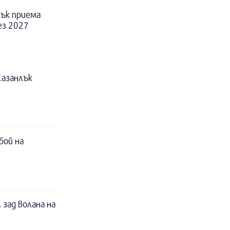
ък приема
ез 2027
Казанлък
бой на
 зад волана на