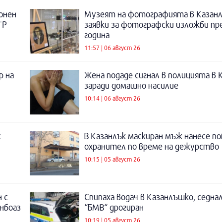
онен
Музеят на фотографията в Казанл
ТР
заявки за фотографски изложби пр
година
11:57 | 06 август 26
р на
Жена подаде сигнал в полицията в 
заради домашно насилие
10:14 | 06 август 26
с
В Казанлък маскиран мъж нанесе по
охранител по време на дежурство
10:15 | 05 август 26
 с
Спипаха водач в Казанлъшко, седнал
инбоаз
“БМВ“ дрогиран
10:19 | 05 август 26