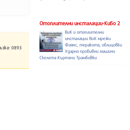
Отоплителни инсталации-Кибо 2
ВиК и отоплителни
инсталации ВиК мрежи
Фаянс, теракота, облицовки
ъзка: 0893
Ударно пробивни машини
Скелета Къртачи Трамбовки