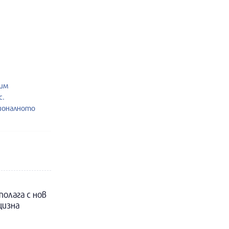
жим
с.
ионалното
полага с нов
цизна