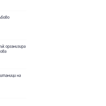
ъбово
ък организира
гова
питаници на