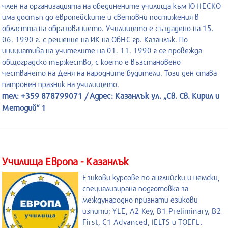
член на организацията на обединените училища към ЮНЕСКО
има достъп до европейските и световни постижения в
областта на образованието. Училището е създадено на 15.
06. 1990 г. с решение на ИК на ОбНС гр. Казанлък. По
инициатива на учителите на 01. 11. 1990 г се провежда
общоградско тържество, с което е възстановено
честването на Деня на народните будители. Този ден става
патронен празник на училището.
тел: +359 878799071 / Адрес: Казанлък ул. „Св. Св. Кирил и
Методий“ 1
Училища Европа - Казанлък
Езикови курсове по английски и немски,
специализирана подготовка за
международно признати езикови
изпити: YLE, A2 Key, B1 Preliminary, B2
First, C1 Advanced, IELTS и TOEFL.