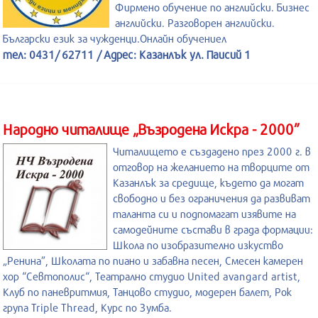
Фирмено обучение по английски. Бизнес
английски. Разговорен английски.
Български език за чужденци.Онлайн обучениел
тел: 0431/ 62711 / Адрес: Казанлък ул. Паисий 1
Народно читалище „Възродена Искра - 2000”
Читалището е създадено през 2000 г. в
отговор на желанието на творците от
Казанлък за средище, където да могат
свободно и без ограничения да развиват
таланта си и подпомагат изявите на
самодейните състави в града формации:
Школа по изобразително изкуство
„Ренина”, Школата по пиано и забавна песен, Смесен камерен
хор “Севтополис“, Театрално студио United avangard artist,
Клуб по паневритмия, Танцово студио, модерен балет, Рок
група Triple Thread, Курс по Зумба.