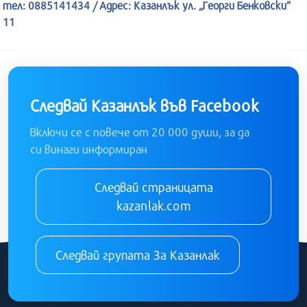
тел: 0885141434 / Адрес: Казанлък ул. „Георги Бенковски”
11
Следвай Казанлък във Facebook
Включи се с повече от 20 000 души, за да
си винаги информиран
Следвай страницата
kazanlak.com
Следвай групата За Казанлак