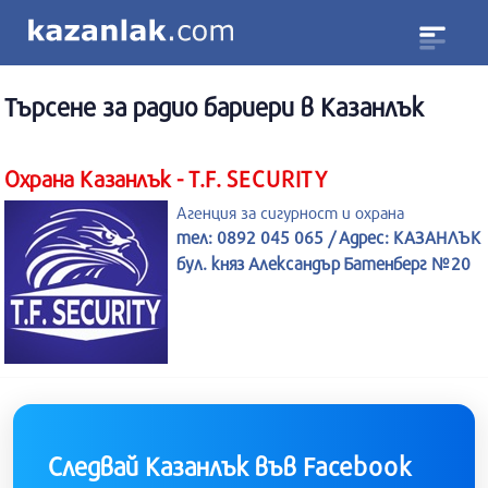
Търсене за
радио бариери
в Казанлък
Охрана Казанлък - T.F. SECURITY
Агенция за сигурност и охрана
тел: 0892 045 065 / Адрес: КАЗАНЛЪК
бул. княз Александър Батенберг №20
Следвай Казанлък във Facebook